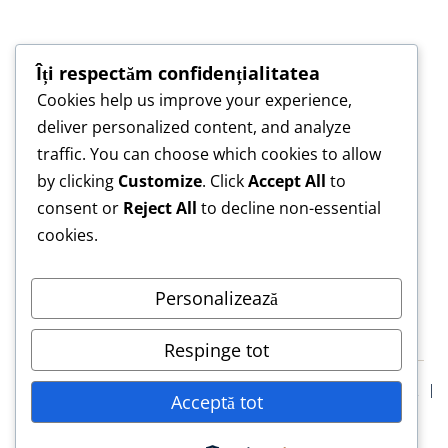
Îți respectăm confidențialitatea
Cookies help us improve your experience,
„Construim împreună, nu copiem — pentru o
deliver personalized content, and analyze
lucrare care te reprezintă.”
traffic. You can choose which cookies to allow
„Asistență de încredere pentru lucrări scrise cu
by clicking
Customize
. Click
Accept All
to
responsabilitate.”
consent or
Reject All
to decline non-essential
cookies.
Personalizează
Respinge tot
Blog
Confidentialitate
Termeni & Conditii
Declarație Etică
Acceptă tot
Solicită Asistență Etică Lucrare de Licență
© 2026 LucrăriLicență.eu