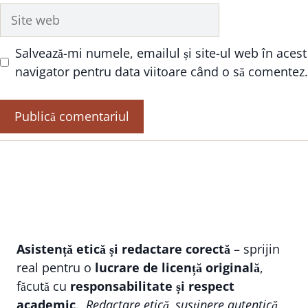
Site
web
Salvează-mi numele, emailul și site-ul web în acest
navigator pentru data viitoare când o să comentez.
Asistență etică și redactare corectă
– sprijin
real pentru o
lucrare de licență originală
,
făcută cu
responsabilitate și respect
academic
.
Redactare etică, susținere autentică,