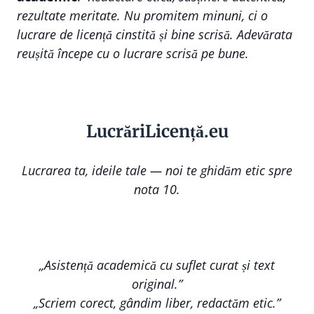
rezultate meritate. Nu promitem minuni, ci o
lucrare de licență cinstită și bine scrisă. Adevărata
reușită începe cu o lucrare scrisă pe bune.
Lucr
ă
riLi
cență
.eu
Lucrarea ta, ideile tale — noi te ghidăm etic spre
nota 10.
„Asistență academică cu suflet curat și text
original.”
„Scriem corect, gândim liber, redactăm etic.”