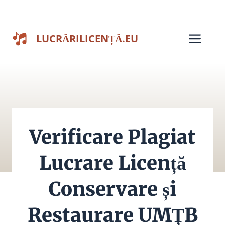
Sari
la
Men
LUCRĂRILICENȚĂ.EU
conținut
Verificare Plagiat
Lucrare Licență
Conservare și
Restaurare UMȚB