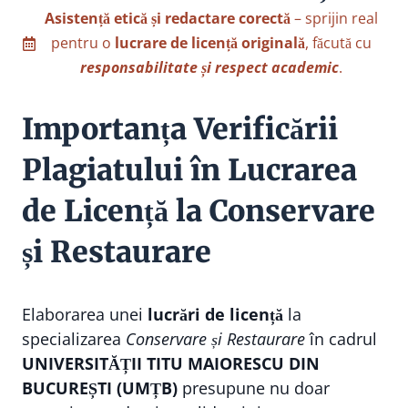
Asistență etică și redactare corectă
– sprijin real
pentru o
lucrare de licență originală
, făcută cu
responsabilitate și respect academic
.
Importanța Verificării
Plagiatului în Lucrarea
de Licență la Conservare
și Restaurare
Elaborarea unei
lucrări de licență
la
specializarea
Conservare și Restaurare
în cadrul
UNIVERSITĂȚII TITU MAIORESCU DIN
BUCUREȘTI (UMȚB)
presupune nu doar