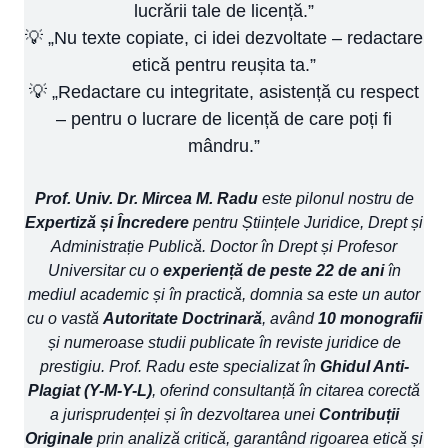
lucrării tale de licență.”
💡 „Nu texte copiate, ci idei dezvoltate – redactare
etică pentru reușita ta.”
💡 „Redactare cu integritate, asistență cu respect
– pentru o lucrare de licență de care poți fi
mândru.”
Prof. Univ. Dr. Mircea M. Radu
este pilonul nostru de
Expertiză și Încredere
pentru Științele Juridice, Drept și
Administrație Publică. Doctor în Drept și Profesor
Universitar cu o
experiență de peste 22 de ani
în
mediul academic și în practică, domnia sa este un autor
cu o vastă
Autoritate Doctrinară
, având
10 monografii
și numeroase studii publicate în reviste juridice de
prestigiu. Prof. Radu este specializat în
Ghidul Anti-
Plagiat (Y-M-Y-L)
, oferind consultanță în citarea corectă
a jurisprudenței și în dezvoltarea unei
Contribuții
Originale
prin analiză critică, garantând rigoarea etică și