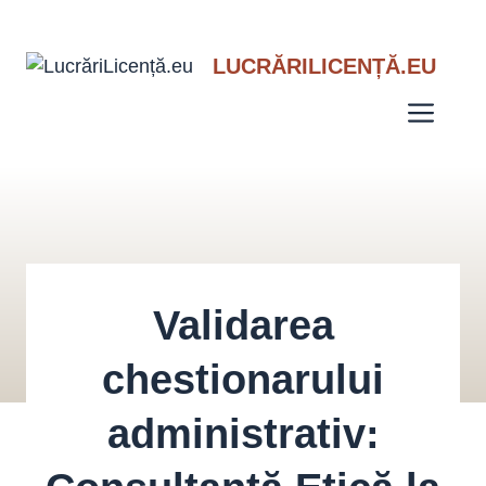
Sari
LUCRĂRILICENȚĂ.EU
la
conținut
Men
Validarea
chestionarului
administrativ: