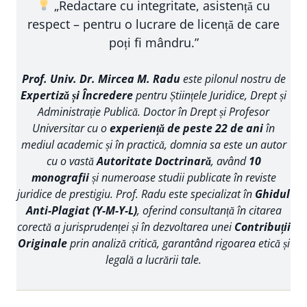
„Redactare cu integritate, asistență cu
respect – pentru o lucrare de licență de care
poți fi mândru.”
Prof. Univ. Dr. Mircea M. Radu
este pilonul nostru de
Expertiză și Încredere
pentru Științele Juridice, Drept și
Administrație Publică. Doctor în Drept și Profesor
Universitar cu o
experiență de peste 22 de ani
în
mediul academic și în practică, domnia sa este un autor
cu o vastă
Autoritate Doctrinară
, având
10
monografii
și numeroase studii publicate în reviste
juridice de prestigiu. Prof. Radu este specializat în
Ghidul
Anti-Plagiat (Y-M-Y-L)
, oferind consultanță în citarea
corectă a jurisprudenței și în dezvoltarea unei
Contribuții
Originale
prin analiză critică, garantând rigoarea etică și
legală a lucrării tale.