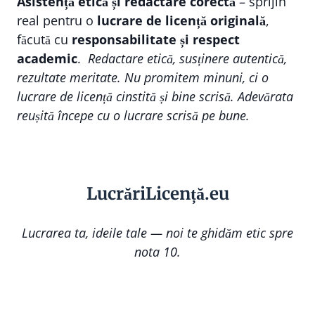
Asistență etică și redactare corectă
– sprijin
real pentru o
lucrare de licență originală
,
făcută cu
responsabilitate și respect
academic
.
Redactare etică, susținere autentică,
rezultate meritate. Nu promitem minuni, ci o
lucrare de licență cinstită și bine scrisă. Adevărata
reușită începe cu o lucrare scrisă pe bune.
Lucr
ă
riLi
cență
.eu
Lucrarea ta, ideile tale — noi te ghidăm etic spre
nota 10.