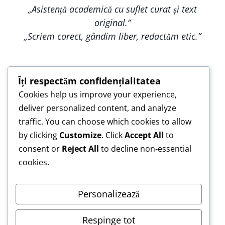
„Asistență academică cu suflet curat și text
original.”
„Scriem corect, gândim liber, redactăm etic.”
Îți respectăm confidențialitatea
Cookies help us improve your experience,
„Construim împreună, nu copiem — pentru o
deliver personalized content, and analyze
lucrare care te reprezintă.”
traffic. You can choose which cookies to allow
„Asistență de încredere pentru lucrări scrise cu
by clicking
Customize
. Click
Accept All
to
responsabilitate.”
consent or
Reject All
to decline non-essential
cookies.
Personalizează
Respinge tot