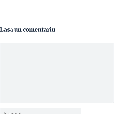
Lasă un comentariu
Comentariu
Nume