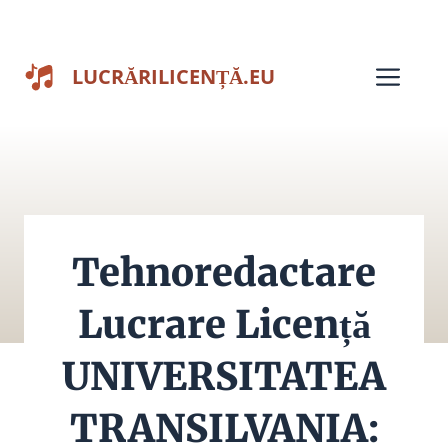
Sari
la
Men
LUCRĂRILICENȚĂ.EU
conținut
Tehnoredactare
Lucrare Licență
UNIVERSITATEA
TRANSILVANIA: