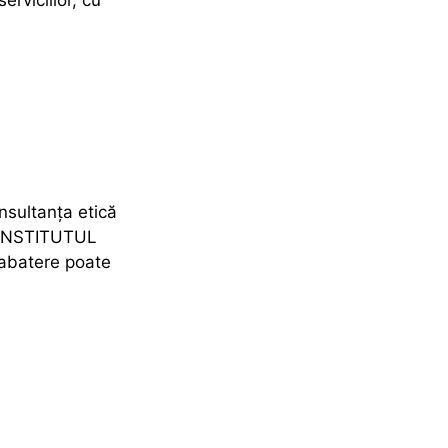
nsultanța etică
i. INSTITUTUL
abatere poate