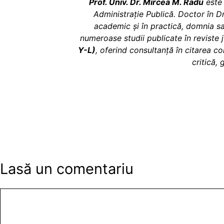
Prof. Univ. Dr. Mircea M. Radu
este 
Administrație Publică. Doctor în D
academic și în practică, domnia s
numeroase studii publicate în reviste j
Y-L)
, oferind consultanță în citarea co
critică, 
Lasă un comentariu
Comentariu