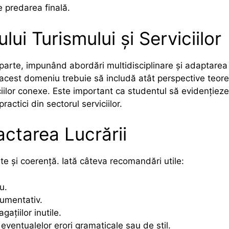
e predarea finală.
lui Turismului și Serviciilor
arte, impunând abordări multidisciplinare și adaptarea c
n acest domeniu trebuie să includă atât perspective teoret
iciilor conexe. Este important ca studentul să evidențieze
actici din sectorul serviciilor.
ctarea Lucrării
e și coerență. Iată câteva recomandări utile:
u.
rgumentativ.
ațiilor inutile.
 eventualelor erori gramaticale sau de stil.