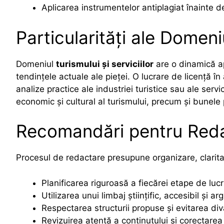
Aplicarea instrumentelor antiplagiat înainte d
Particularități ale Domeniu
Domeniul
turismului și serviciilor
are o dinamică ap
tendințele actuale ale pieței. O lucrare de licență î
analize practice ale industriei turistice sau ale serv
economic și cultural al turismului, precum și bunele pr
Recomandări pentru Reda
Procesul de redactare presupune organizare, claritat
Planificarea riguroasă a fiecărei etape de lucr
Utilizarea unui limbaj științific, accesibil și a
Respectarea structurii propuse și evitarea divag
Revizuirea atentă a conținutului și corectarea