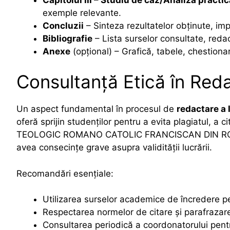
exemple relevante.
Concluzii
– Sinteza rezultatelor obținute, imp
Bibliografie
– Lista surselor consultate, red
Anexe
(opțional) – Grafică, tabele, chestiona
Consultanță Etică în Reda
Un aspect fundamental în procesul de
redactare a l
oferă sprijin studenților pentru a evita plagiatul, a 
TEOLOGIC ROMANO CATOLIC FRANCISCAN DIN ROMAN 
avea consecințe grave asupra validității lucrării.
Recomandări esențiale:
Utilizarea surselor academice de încredere 
Respectarea normelor de citare și parafrazar
Consultarea periodică a coordonatorului pentr