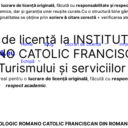
o
lucrare de licență originală
, făcută cu
responsabilitate și respe
mice, dar și garanția unei reușite curate.Cu o structură bine gân
ginalitatea se obține prin
scriere & citare corectă
+ verificarea at
i de licență la INSTITU
Home
Blog
Lucrări de Licență
Info
NO CATOLIC FRANCI
ță.eu
Echipă
rismului și serviciilor
 real pentru o
lucrare de licență originală
, făcută cu
respons
respect academic
.
EOLOGIC ROMANO CATOLIC FRANCISCAN DIN ROMAN