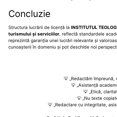
Concluzie
Structura lucrării de licență la
INSTITUTUL TEOLO
turismului și serviciilor
, reflectă standardele acade
reprezintă garanția unei lucrări relevante și valoro
cunoașterii în domeniu și pot deschide noi perspecti
💡 „Redactăm împreună, co
💡 „Asistență academi
💡 „Etică, clarita
💡 „Nu texte copiate
💡 „Redactare cu integritate, asis