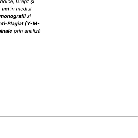
ridice, Drept și
 ani
în mediul
monografii
și
nti-Plagiat (Y-M-
ginale
prin analiză