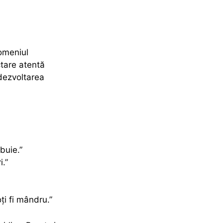
domeniul
ctare atentă
 dezvoltarea
buie.”
.”
ți fi mândru.”