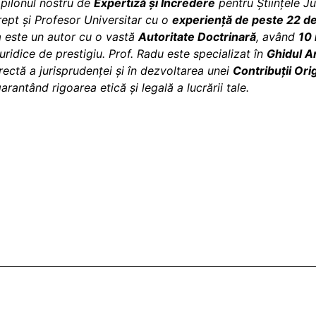
pilonul nostru de
Expertiză și Încredere
pentru Științele Ju
rept și Profesor Universitar cu o
experiență de peste 22 de
a este un autor cu o vastă
Autoritate Doctrinară
, având
10 
uridice de prestigiu. Prof. Radu este specializat în
Ghidul A
rectă a jurisprudenței și în dezvoltarea unei
Contribuții Ori
garantând rigoarea etică și legală a lucrării tale.