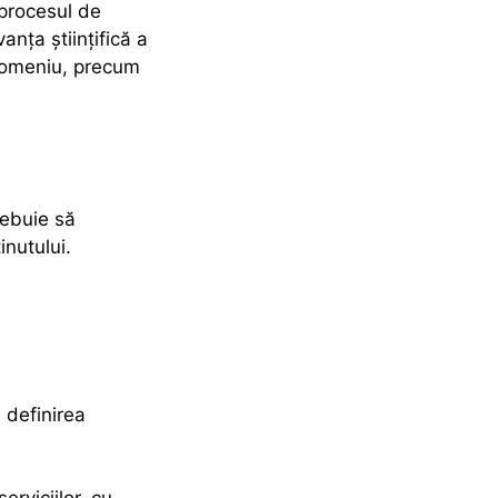
 procesul de
anța științifică a
 domeniu, precum
ebuie să
inutului.
i definirea
erviciilor, cu