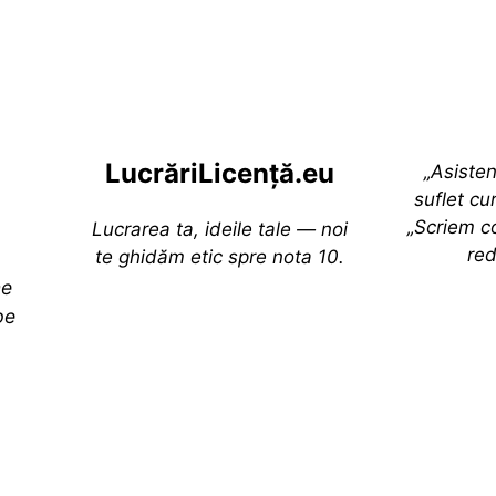
Lucr
ă
riLi
cență
.eu
„Asiste
suflet cur
„Scriem co
Lucrarea ta, ideile tale — noi
red
te ghidăm etic spre nota 10.
ne
pe