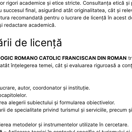
r rigori academice și etice stricte. Consultanța etică și
succesul final, asigurând atât originalitatea, cât și relev
ructura recomandată pentru o lucrare de licență în acest
 și redactare academică.
rii de licență
LOGIC ROMANO CATOLIC FRANCISCAN DIN ROMAN
tr
a atât înțelegerea temei, cât și evaluarea riguroasă a conț
ucrare, autor, coordonator și instituție.
bcapitolelor.
 alegerii subiectului și formularea obiectivelor.
rii de specialitate privind turismul și serviciile, precum ș
erea metodelor și instrumentelor utilizate în cercetare.
ă
– Aplicarea teoriei în contextul specific al turismului și s