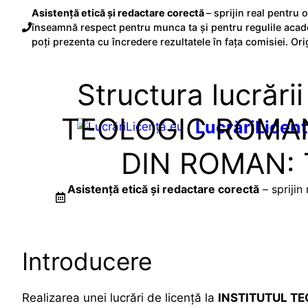
Sari
Asistență etică și redactare corectă
– sprijin real pentru 
la
înseamnă respect pentru munca ta și pentru regulile acade
conținut
poți prezenta cu încredere rezultatele în fața comisiei. Ori
Structura lucrări
TEOLOGIC ROMA
LucrăriLicen
DIN ROMAN: Tu
Asistență etică și redactare corectă
– sprijin
Introducere
Realizarea unei lucrări de licență la
INSTITUTUL T