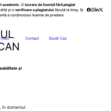
ct academic
.
O
lucrare de licență fără plagiat
dită și o
verificare a plagiatului
făcută la timp, îți
entă a conținutului înainte de predare.
TUL
rmatii
Contact
Studii Caz
SCAN
abilitate și
, în domeniul