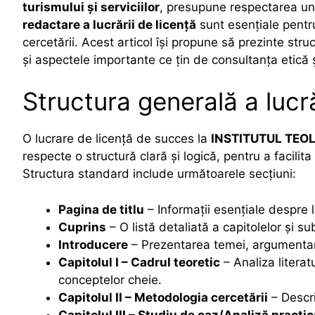
turismului și serviciilor
, presupune respectarea uno
redactare a lucrării de licență
sunt esențiale pentru 
cercetării. Acest articol își propune să prezinte st
și aspectele importante ce țin de consultanța etică
Structura generală a lucră
O lucrare de licență de succes la
INSTITUTUL TEO
respecte o structură clară și logică, pentru a facilit
Structura standard include următoarele secțiuni:
Pagina de titlu
– Informații esențiale despre l
Cuprins
– O listă detaliată a capitolelor și su
Introducere
– Prezentarea temei, argumentarea
Capitolul I – Cadrul teoretic
– Analiza literatu
conceptelor cheie.
Capitolul II – Metodologia cercetării
– Descri
Capitolul III – Studiu de caz/Analiză practic