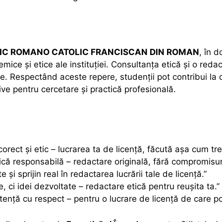
GIC ROMANO CATOLIC FRANCISCAN DIN ROMAN
, în 
mice și etice ale instituției. Consultanța etică și o reda
ase. Respectând aceste repere, studenții pot contribui la
ve pentru cercetare și practică profesională.
rect și etic – lucrarea ta de licență, făcută așa cum tre
că responsabilă – redactare originală, fără compromisuri
te și sprijin real în redactarea lucrării tale de licență.”
, ci idei dezvoltate – redactare etică pentru reușita ta.”
tență cu respect – pentru o lucrare de licență de care po