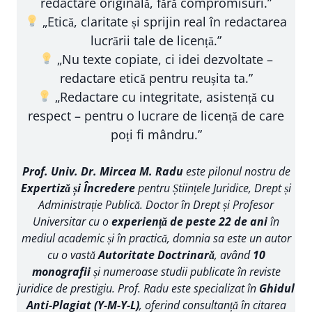
redactare originală, fără compromisuri.”
„Etică, claritate și sprijin real în redactarea
lucrării tale de licență.”
„Nu texte copiate, ci idei dezvoltate –
redactare etică pentru reușita ta.”
„Redactare cu integritate, asistență cu
respect – pentru o lucrare de licență de care
poți fi mândru.”
Prof. Univ. Dr. Mircea M. Radu
este pilonul nostru de
Expertiză și Încredere
pentru Științele Juridice, Drept și
Administrație Publică. Doctor în Drept și Profesor
Universitar cu o
experiență de peste 22 de ani
în
mediul academic și în practică, domnia sa este un autor
cu o vastă
Autoritate Doctrinară
, având
10
monografii
și numeroase studii publicate în reviste
juridice de prestigiu. Prof. Radu este specializat în
Ghidul
Anti-Plagiat (Y-M-Y-L)
, oferind consultanță în citarea