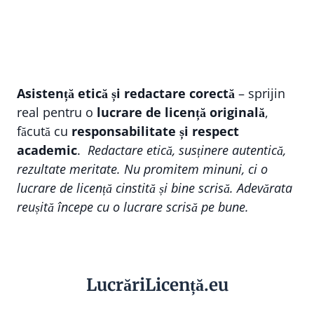
Asistență etică și redactare corectă
– sprijin
real pentru o
lucrare de licență originală
,
făcută cu
responsabilitate și respect
academic
.
Redactare etică, susținere autentică,
rezultate meritate. Nu promitem minuni, ci o
lucrare de licență cinstită și bine scrisă. Adevărata
reușită începe cu o lucrare scrisă pe bune.
Lucr
ă
riLi
cență
.eu