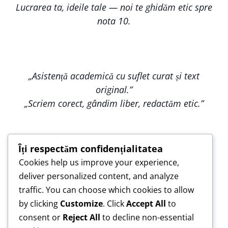
Lucrarea ta, ideile tale — noi te ghidăm etic spre
nota 10.
„Asistență academică cu suflet curat și text
original.”
„Scriem corect, gândim liber, redactăm etic.”
Îți respectăm confidențialitatea
Cookies help us improve your experience,
„Construim împreună, nu copiem — pentru o
deliver personalized content, and analyze
lucrare care te reprezintă.”
traffic. You can choose which cookies to allow
„Asistență de încredere pentru lucrări scrise cu
by clicking
Customize
. Click
Accept All
to
responsabilitate.”
consent or
Reject All
to decline non-essential