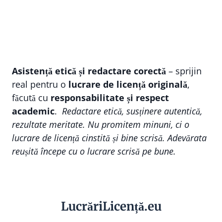
Asistență etică și redactare corectă
– sprijin
real pentru o
lucrare de licență originală
,
făcută cu
responsabilitate și respect
academic
.
Redactare etică, susținere autentică,
rezultate meritate. Nu promitem minuni, ci o
lucrare de licență cinstită și bine scrisă. Adevărata
reușită începe cu o lucrare scrisă pe bune.
Lucr
ă
riLi
cență
.eu