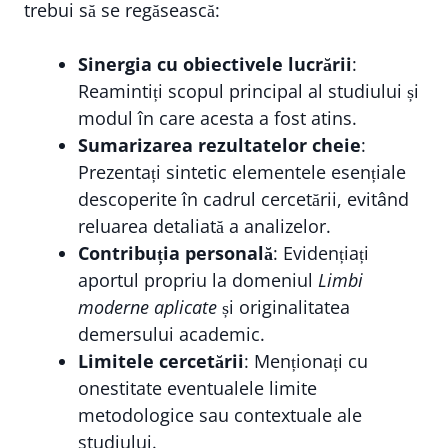
trebui să se regăsească:
Sinergia cu obiectivele lucrării
:
Reamintiți scopul principal al studiului și
modul în care acesta a fost atins.
Sumarizarea rezultatelor cheie
:
Prezentați sintetic elementele esențiale
descoperite în cadrul cercetării, evitând
reluarea detaliată a analizelor.
Contribuția personală
: Evidențiați
aportul propriu la domeniul
Limbi
moderne aplicate
și originalitatea
demersului academic.
Limitele cercetării
: Menționați cu
onestitate eventualele limite
metodologice sau contextuale ale
studiului.