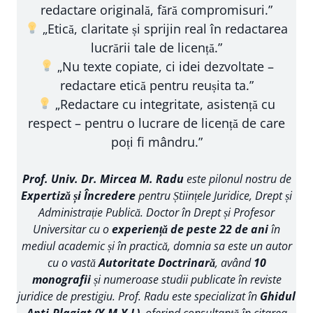
redactare originală, fără compromisuri.”
„Etică, claritate și sprijin real în redactarea
lucrării tale de licență.”
„Nu texte copiate, ci idei dezvoltate –
redactare etică pentru reușita ta.”
„Redactare cu integritate, asistență cu
respect – pentru o lucrare de licență de care
poți fi mândru.”
Prof. Univ. Dr. Mircea M. Radu
este pilonul nostru de
Expertiză și Încredere
pentru Științele Juridice, Drept și
Administrație Publică. Doctor în Drept și Profesor
Universitar cu o
experiență de peste 22 de ani
în
mediul academic și în practică, domnia sa este un autor
cu o vastă
Autoritate Doctrinară
, având
10
monografii
și numeroase studii publicate în reviste
juridice de prestigiu. Prof. Radu este specializat în
Ghidul
Anti-Plagiat (Y-M-Y-L)
, oferind consultanță în citarea