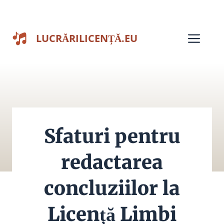
Sari
la
Men
LUCRĂRILICENȚĂ.EU
conținut
Sfaturi pentru
redactarea
concluziilor la
Licență Limbi