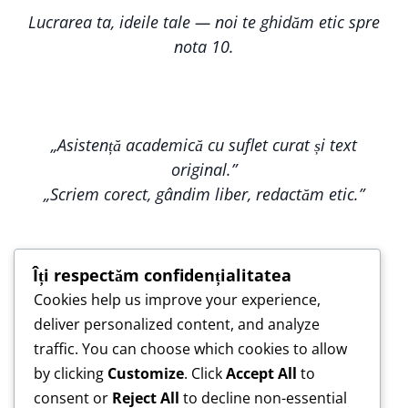
Lucrarea ta, ideile tale — noi te ghidăm etic spre
nota 10.
„Asistență academică cu suflet curat și text
original.”
„Scriem corect, gândim liber, redactăm etic.”
Îți respectăm confidențialitatea
Cookies help us improve your experience,
„Construim împreună, nu copiem — pentru o
deliver personalized content, and analyze
lucrare care te reprezintă.”
traffic. You can choose which cookies to allow
„Asistență de încredere pentru lucrări scrise cu
by clicking
Customize
. Click
Accept All
to
responsabilitate.”
consent or
Reject All
to decline non-essential