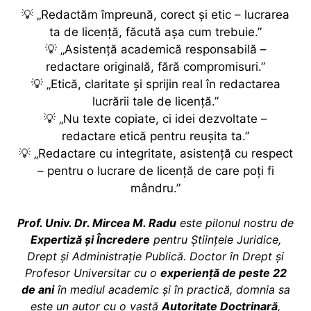
💡 „Redactăm împreună, corect și etic – lucrarea
ta de licență, făcută așa cum trebuie.”
💡 „Asistență academică responsabilă –
redactare originală, fără compromisuri.”
💡 „Etică, claritate și sprijin real în redactarea
lucrării tale de licență.”
💡 „Nu texte copiate, ci idei dezvoltate –
redactare etică pentru reușita ta.”
💡 „Redactare cu integritate, asistență cu respect
– pentru o lucrare de licență de care poți fi
mândru.”
Prof. Univ. Dr. Mircea M. Radu
este pilonul nostru de
Expertiză și Încredere
pentru Științele Juridice,
Drept și Administrație Publică. Doctor în Drept și
Profesor Universitar cu o
experiență de peste 22
de ani
în mediul academic și în practică, domnia sa
este un autor cu o vastă
Autoritate Doctrinară
,