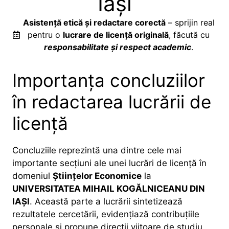
Iași
Asistență etică și redactare corectă
– sprijin real
pentru o
lucrare de licență originală
, făcută cu
responsabilitate și respect academic
.
Importanța concluziilor
în redactarea lucrării de
licență
Concluziile reprezintă una dintre cele mai
importante secțiuni ale unei lucrări de licență în
domeniul
Științelor Economice
la
UNIVERSITATEA MIHAIL KOGĂLNICEANU DIN
IAȘI
. Această parte a lucrării sintetizează
rezultatele cercetării, evidențiază contribuțiile
personale și propune direcții viitoare de studiu