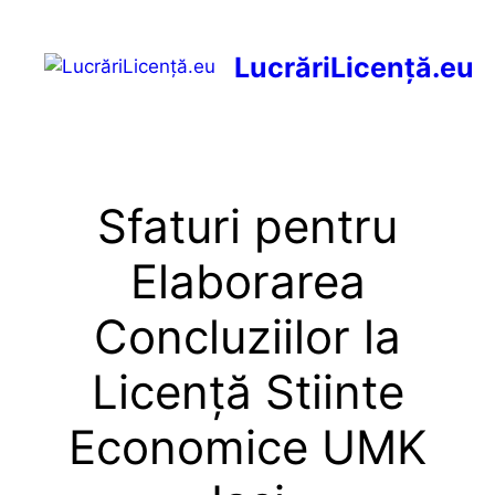
Sari
LucrăriLicență.eu
la
conținut
Meniu
Sfaturi pentru
Elaborarea
Concluziilor la
Licență Stiinte
Economice UMK