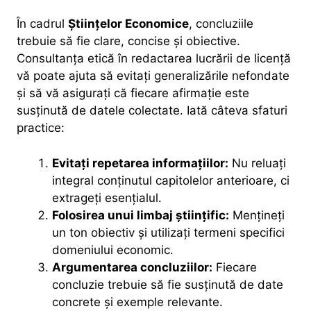
În cadrul
Științelor Economice
, concluziile
trebuie să fie clare, concise și obiective.
Consultanța etică în redactarea lucrării de licență
vă poate ajuta să evitați generalizările nefondate
și să vă asigurați că fiecare afirmație este
susținută de datele colectate. Iată câteva sfaturi
practice:
Evitați repetarea informațiilor:
Nu reluați
integral conținutul capitolelor anterioare, ci
extrageți esențialul.
Folosirea unui limbaj științific:
Mențineți
un ton obiectiv și utilizați termeni specifici
domeniului economic.
Argumentarea concluziilor:
Fiecare
concluzie trebuie să fie susținută de date
concrete și exemple relevante.