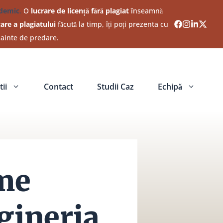
ademic
.
O
lucrare de licență fără plagiat
înseamnă
care a plagiatului
făcută la timp, îți poți prezenta cu
nainte de predare.
ii
Contact
Studii Caz
Echipă
me
gineria