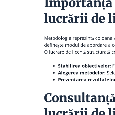
Importanța 
lucrării de 
Metodologia reprezintă coloana ver
definește modul de abordare a cerc
O lucrare de licență structurată co
Stabilirea obiectivelor:
F
Alegerea metodelor:
Sele
Prezentarea rezultatelor
Consultanță
lucrării de 