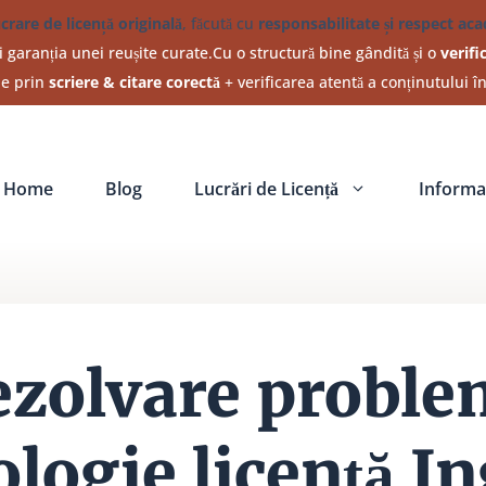
ucrare de licență originală
, făcută cu
responsabilitate și respect ac
 garanția unei reușite curate.Cu o structură bine gândită și o
verifi
ine prin
scriere & citare corectă
+ verificarea atentă a conținutului î
Home
Blog
Lucrări de Licență
Informat
ezolvare proble
logie licență In