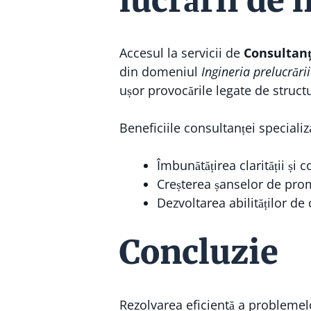
lucrării de 
Accesul la servicii de
Consultanț
din domeniul
Ingineria prelucrării
ușor provocările legate de struct
Beneficiile consultanței specializ
Îmbunătățirea clarității și c
Creșterea șanselor de pro
Dezvoltarea abilităților de c
Concluzie
Rezolvarea eficientă a problemel