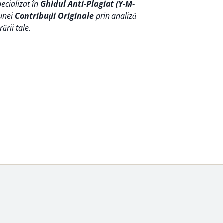
pecializat în
Ghidul Anti-Plagiat (Y-M-
 unei
Contribuții Originale
prin analiză
ării tale.