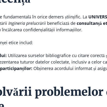
te fundamentală în orice demers științific. La
UNIVERS
zării
Ingineria prelucrării
beneficiază de
consultanță et
încălcarea confidențialității informațiilor.
ței etice includ:
lui:
Utilizarea surselor bibliografice cu citare corectă ș
zentarea tuturor datelor colectate, inclusiv a celor ca
participanților:
Obținerea acordului informat și asigur
olvării problemelor
e