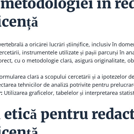
metodologiei în re
licență
tebrală a oricărei lucrări științifice, inclusiv în dom
etării, instrumentele utilizate și pașii parcurși în ana
rect, cu o metodologie clară, asigură originalitate, obiec
ormularea clară a scopului cercetării și a ipotezelor de
ctarea tehnicilor de analiză potrivite pentru prelucrar
:
Utilizarea graficelor, tabelelor și interpretarea statis
 etică pentru redac
licență