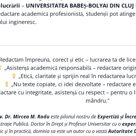
lucrării
–
UNIVERSITATEA BABEȘ-BOLYAI DIN CLU
 redactare academică profesionistă, studenții pot ating
lui ingineresc.
Redactăm împreună, corect și etic – lucrarea ta de lice
„Asistență academică responsabilă – redactare origi
„Etică, claritate și sprijin real în redactarea lucr
„Nu texte copiate, ci idei dezvoltate – redactare et
ctare cu integritate, asistență cu respect – pentru o lu
mândru.”
iv. Dr. Mircea M. Radu
este pilonul nostru de
Expertiză și Încr
trație Publică. Doctor în Drept și Profesor Universitar cu o
exper
 și în practică, domnia sa este un autor cu o vastă
Autoritate 