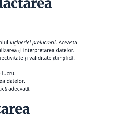
dactarea
eniul
Ingineriei prelucrării
. Aceasta
lizarea și interpretarea datelor.
tivitate și validitate științifică.
 lucru.
ea datelor.
tică adecvată.
tarea