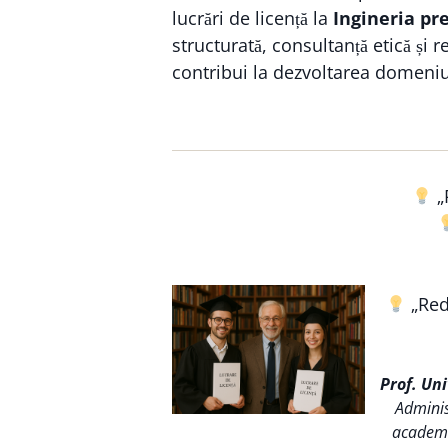
lucrări de licență la
Ingineria pre
structurată, consultanță etică și
contribui la dezvoltarea domeniu
„
„Reda
Prof. Un
Adminis
academic