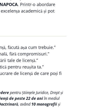
J NAPOCA
. Printr-o abordare
e excelența academică și pot
nță, făcută așa cum trebuie.”
nală, fără compromisuri.”
ării tale de licență.”
ică pentru reușita ta.”
crare de licență de care poți fi
edere
pentru Științele Juridice, Drept și
iență de peste 22 de ani
în mediul
Doctrinară
, având
10 monografii
și