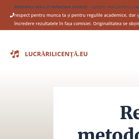
Sari
Asistență etică și redactare corectă
– sprijin real pentru o
l
la
respect pentru munca ta și pentru regulile academice, dar și
conținut
încredere rezultatele în fața comisiei. Originalitatea se obț
LUCRĂRILICENȚĂ.EU
R
metodo