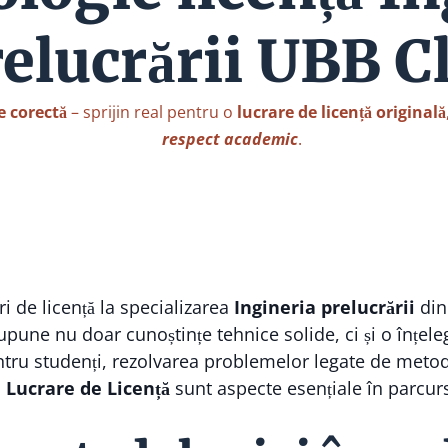
elucrării UBB C
e corectă
– sprijin real pentru o
lucrare de licență originală
respect academic
.
i de licență la specializarea
Ingineria prelucrării
din
pune nu doar cunoștințe tehnice solide, ci și o înțel
ntru studenți, rezolvarea problemelor legate de metodo
 Lucrare de Licență
sunt aspecte esențiale în parcur