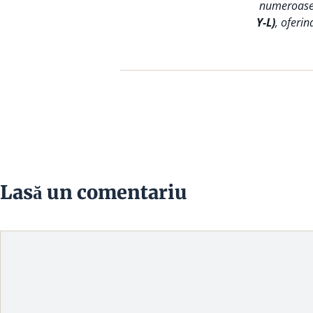
numeroase s
Y-L)
, oferin
Lasă un comentariu
Comentariu