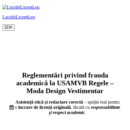
Sari
la
LucrăriLicență.eu
conținut
Meniu
Reglementări privind frauda
academică la USAMVB Regele –
Moda Design Vestimentar
Asistență etică și redactare corectă
– sprijin real pentru
o
lucrare de licență originală
, făcută cu
responsabilitate
și respect academic
.