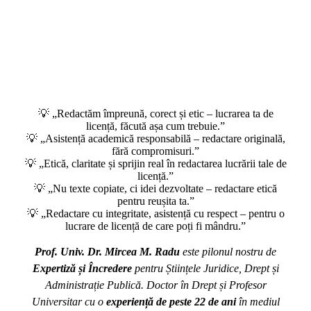
💡 „Redactăm împreună, corect și etic – lucrarea ta de
licență, făcută așa cum trebuie.”
💡 „Asistență academică responsabilă – redactare originală,
fără compromisuri.”
💡 „Etică, claritate și sprijin real în redactarea lucrării tale de
licență.”
💡 „Nu texte copiate, ci idei dezvoltate – redactare etică
pentru reușita ta.”
💡 „Redactare cu integritate, asistență cu respect – pentru o
lucrare de licență de care poți fi mândru.”
Prof. Univ. Dr. Mircea M. Radu
este pilonul nostru de
Expertiză și Încredere
pentru Științele Juridice, Drept și
Administrație Publică. Doctor în Drept și Profesor
Universitar cu o
experiență de peste 22 de ani
în mediul