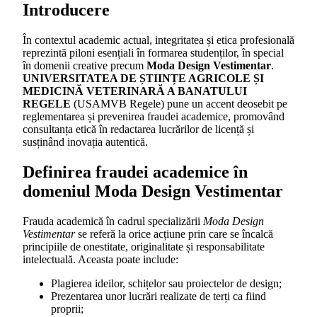
Introducere
În contextul academic actual, integritatea și etica profesională
reprezintă piloni esențiali în formarea studenților, în special
în domenii creative precum
Moda Design Vestimentar
.
UNIVERSITATEA DE ȘTIINȚE AGRICOLE ȘI
MEDICINĂ VETERINARĂ A BANATULUI
REGELE
(USAMVB Regele) pune un accent deosebit pe
reglementarea și prevenirea fraudei academice, promovând
consultanța etică în redactarea lucrărilor de licență și
susținând inovația autentică.
Definirea fraudei academice în
domeniul Moda Design Vestimentar
Frauda academică în cadrul specializării
Moda Design
Vestimentar
se referă la orice acțiune prin care se încalcă
principiile de onestitate, originalitate și responsabilitate
intelectuală. Aceasta poate include:
Plagierea ideilor, schițelor sau proiectelor de design;
Prezentarea unor lucrări realizate de terți ca fiind
proprii;