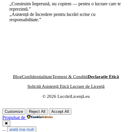
„Construim împreună, nu copiem — pentru o lucrare care te
reprezintă.”
„Asistență de încredere pentru lucrări scrise cu
responsabilitate.”
Blog
Confidentialitate
Termeni & Conditii
Declarație Etică
Solicită Asistență Etică Lucrare de Licență
© 2026 LucrăriLicență.eu
Customize
Reject All
Accept All
Propulsat de
✖
...
arată mai mult