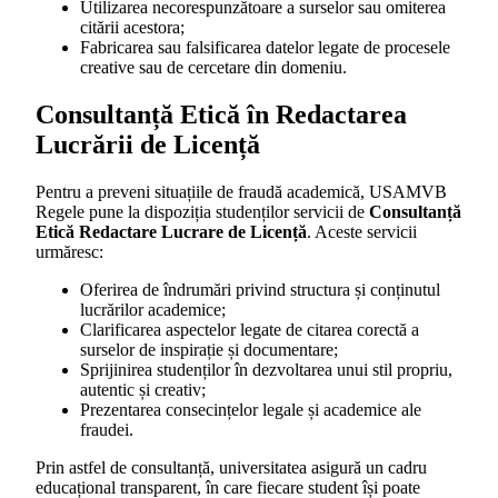
Utilizarea necorespunzătoare a surselor sau omiterea
citării acestora;
Fabricarea sau falsificarea datelor legate de procesele
creative sau de cercetare din domeniu.
Consultanță Etică în Redactarea
Lucrării de Licență
Pentru a preveni situațiile de fraudă academică, USAMVB
Regele pune la dispoziția studenților servicii de
Consultanță
Etică Redactare Lucrare de Licență
. Aceste servicii
urmăresc:
Oferirea de îndrumări privind structura și conținutul
lucrărilor academice;
Clarificarea aspectelor legate de citarea corectă a
surselor de inspirație și documentare;
Sprijinirea studenților în dezvoltarea unui stil propriu,
autentic și creativ;
Prezentarea consecințelor legale și academice ale
fraudei.
Prin astfel de consultanță, universitatea asigură un cadru
educațional transparent, în care fiecare student își poate