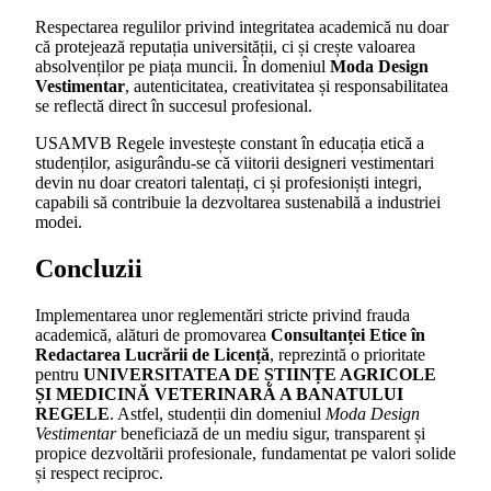
Respectarea regulilor privind integritatea academică nu doar
că protejează reputația universității, ci și crește valoarea
absolvenților pe piața muncii. În domeniul
Moda Design
Vestimentar
, autenticitatea, creativitatea și responsabilitatea
se reflectă direct în succesul profesional.
USAMVB Regele investește constant în educația etică a
studenților, asigurându-se că viitorii designeri vestimentari
devin nu doar creatori talentați, ci și profesioniști integri,
capabili să contribuie la dezvoltarea sustenabilă a industriei
modei.
Concluzii
Implementarea unor reglementări stricte privind frauda
academică, alături de promovarea
Consultanței Etice în
Redactarea Lucrării de Licență
, reprezintă o prioritate
pentru
UNIVERSITATEA DE ȘTIINȚE AGRICOLE
ȘI MEDICINĂ VETERINARĂ A BANATULUI
REGELE
. Astfel, studenții din domeniul
Moda Design
Vestimentar
beneficiază de un mediu sigur, transparent și
propice dezvoltării profesionale, fundamentat pe valori solide
și respect reciproc.