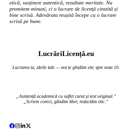
etică, susținere autentică, rezultate meritate. Nu
promitem minuni, ci o lucrare de licență cinstită și
bine scrisă. Adevărata reușită începe cu o lucrare
scrisă pe bune.
Lucr
ă
riLi
cență
.eu
Lucrarea ta, ideile tale — noi te ghidăm etic spre nota 10.
„Asistență academică cu suflet curat și text original.”
„Scriem corect, gândim liber, redactăm etic.”