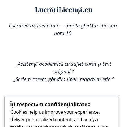
Lucr
ă
riLi
cență
.eu
Lucrarea ta, ideile tale — noi te ghidăm etic spre
nota 10.
„Asistență academică cu suflet curat și text
original.”
„Scriem corect, gândim liber, redactăm etic.”
Îți respectăm confidențialitatea
Cookies help us improve your experience,
„Construim împreună, nu copiem — pentru o
deliver personalized content, and analyze
lucrare care te reprezintă.”