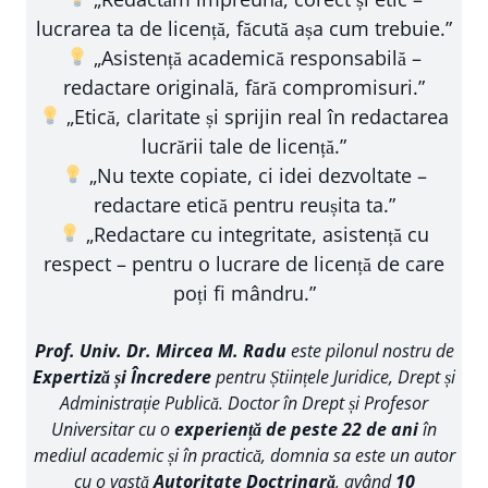
lucrarea ta de licență, făcută așa cum trebuie.”
„Asistență academică responsabilă –
redactare originală, fără compromisuri.”
„Etică, claritate și sprijin real în redactarea
lucrării tale de licență.”
„Nu texte copiate, ci idei dezvoltate –
redactare etică pentru reușita ta.”
„Redactare cu integritate, asistență cu
respect – pentru o lucrare de licență de care
poți fi mândru.”
Prof. Univ. Dr. Mircea M. Radu
este pilonul nostru de
Expertiză și Încredere
pentru Științele Juridice, Drept și
Administrație Publică. Doctor în Drept și Profesor
Universitar cu o
experiență de peste 22 de ani
în
mediul academic și în practică, domnia sa este un autor
cu o vastă
Autoritate Doctrinară
, având
10