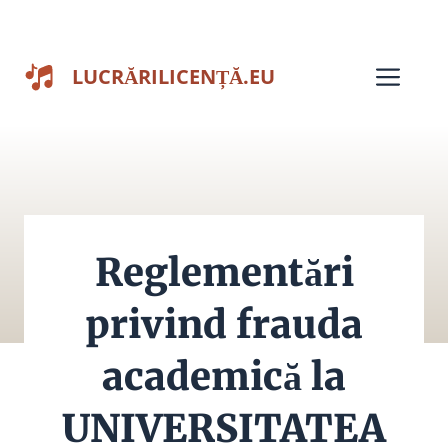
Sari
la
Men
LUCRĂRILICENȚĂ.EU
conținut
Reglementări
privind frauda
academică la
UNIVERSITATEA