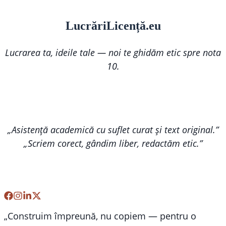
Lucr
ă
riLi
cență
.eu
Lucrarea ta, ideile tale — noi te ghidăm etic spre nota
10.
„Asistență academică cu suflet curat și text original.”
„Scriem corect, gândim liber, redactăm etic.”
„Construim împreună, nu copiem — pentru o