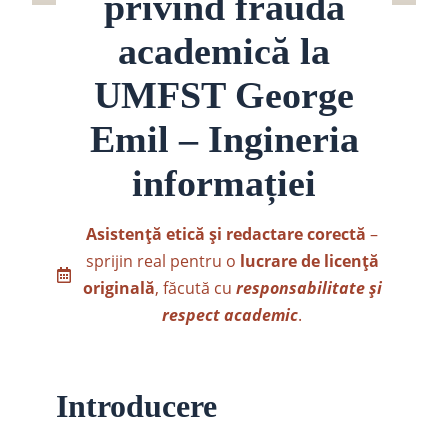
privind frauda
academică la
UMFST George
Emil – Ingineria
informației
Asistență etică și redactare corectă
–
sprijin real pentru o
lucrare de licență
originală
, făcută cu
responsabilitate și
respect academic
.
Introducere