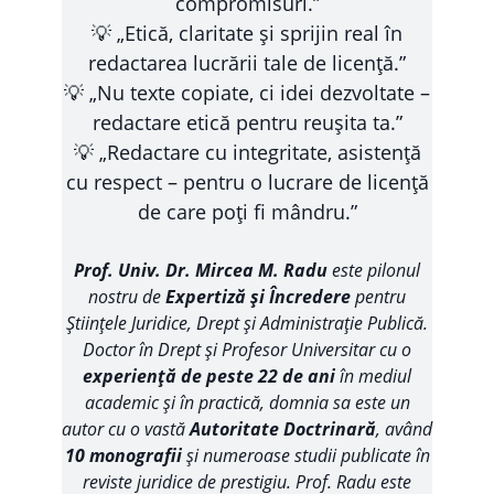
compromisuri.”
💡 „Etică, claritate și sprijin real în
redactarea lucrării tale de licență.”
💡 „Nu texte copiate, ci idei dezvoltate –
redactare etică pentru reușita ta.”
💡 „Redactare cu integritate, asistență
cu respect – pentru o lucrare de licență
de care poți fi mândru.”
Prof. Univ. Dr. Mircea M. Radu
este pilonul
nostru de
Expertiză și Încredere
pentru
Științele Juridice, Drept și Administrație Publică.
Doctor în Drept și Profesor Universitar cu o
experiență de peste 22 de ani
în mediul
academic și în practică, domnia sa este un
autor cu o vastă
Autoritate Doctrinară
, având
10 monografii
și numeroase studii publicate în
reviste juridice de prestigiu. Prof. Radu este