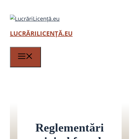
Sari
la
conținut
LUCRĂRILICENȚĂ.EU
Meniu
Reglementări