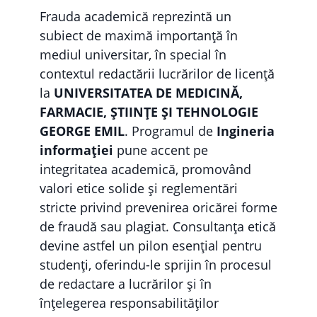
Frauda academică reprezintă un
subiect de maximă importanță în
mediul universitar, în special în
contextul redactării lucrărilor de licență
la
UNIVERSITATEA DE MEDICINĂ,
FARMACIE, ȘTIINȚE ȘI TEHNOLOGIE
GEORGE EMIL
. Programul de
Ingineria
informației
pune accent pe
integritatea academică, promovând
valori etice solide și reglementări
stricte privind prevenirea oricărei forme
de fraudă sau plagiat. Consultanța etică
devine astfel un pilon esențial pentru
studenți, oferindu-le sprijin în procesul
de redactare a lucrărilor și în
înțelegerea responsabilităților