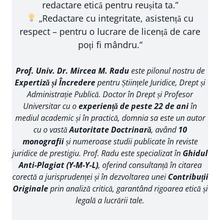
redactare etică pentru reușita ta.”
„Redactare cu integritate, asistență cu
respect – pentru o lucrare de licență de care
poți fi mândru.”
Prof. Univ. Dr. Mircea M. Radu
este pilonul nostru de
Expertiză și Încredere
pentru Științele Juridice, Drept și
Administrație Publică. Doctor în Drept și Profesor
Universitar cu o
experiență de peste 22 de ani
în
mediul academic și în practică, domnia sa este un autor
cu o vastă
Autoritate Doctrinară
, având
10
monografii
și numeroase studii publicate în reviste
juridice de prestigiu. Prof. Radu este specializat în
Ghidul
Anti-Plagiat (Y-M-Y-L)
, oferind consultanță în citarea
corectă a jurisprudenței și în dezvoltarea unei
Contribuții
Originale
prin analiză critică, garantând rigoarea etică și
legală a lucrării tale.