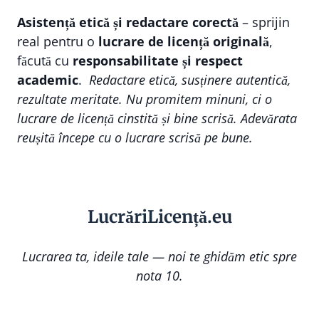
Asistență etică și redactare corectă
– sprijin
real pentru o
lucrare de licență originală
,
făcută cu
responsabilitate și respect
academic
.
Redactare etică, susținere autentică,
rezultate meritate. Nu promitem minuni, ci o
lucrare de licență cinstită și bine scrisă. Adevărata
reușită începe cu o lucrare scrisă pe bune.
Lucr
ă
riLi
cență
.eu
Lucrarea ta, ideile tale — noi te ghidăm etic spre
nota 10.