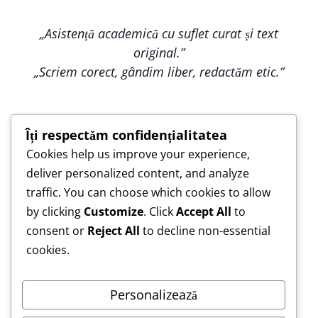
„Asistență academică cu suflet curat și text
original.”
„Scriem corect, gândim liber, redactăm etic.”
Îți respectăm confidențialitatea
Cookies help us improve your experience,
„Construim împreună, nu copiem — pentru o
deliver personalized content, and analyze
lucrare care te reprezintă.”
traffic. You can choose which cookies to allow
„Asistență de încredere pentru lucrări scrise cu
by clicking
Customize
. Click
Accept All
to
responsabilitate.”
consent or
Reject All
to decline non-essential
cookies.
Personalizează