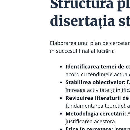
Structura p
disertația 
Elaborarea unui plan de cerceta
în succesul final al lucrării:
Identificarea temei de c
acord cu tendințele actual
Stabilirea obiectivelor:
De
întreaga activitate științific
Revizuirea literaturii de
fundamentarea teoretică a l
Metodologia cercetării:
A
justificarea acestora.
Etica în cercetare:
Integra