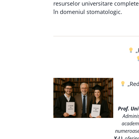
resurselor universitare completea
în domeniul stomatologic.
„
„Reda
Prof. Un
Adminis
academic
numeroase s
Y-L)
, oferin