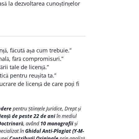
asă la dezvoltarea cunoștințelor
nță, făcută așa cum trebuie.”
nală, fără compromisuri.”
ării tale de licență.”
ică pentru reușita ta.”
crare de licență de care poți fi
edere
pentru Științele Juridice, Drept și
iență de peste 22 de ani
în mediul
Doctrinară
, având
10 monografii
și
pecializat în
Ghidul Anti-Plagiat (Y-M-
 unei
Contribuții Originale
prin analiză