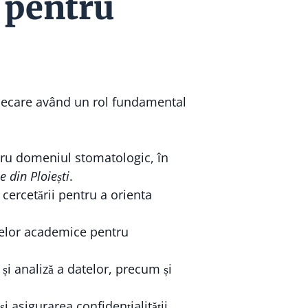
e pentru
fiecare având un rol fundamental
tru domeniul stomatologic, în
e din Ploiești
.
 cercetării pentru a orienta
rselor academice pentru
și analiză a datelor, precum și
i asigurarea confidențialității