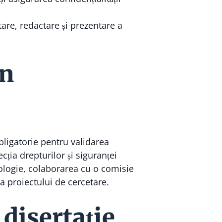
are, redactare și prezentare a
în
bligatorie pentru validarea
cția drepturilor și siguranței
atologie, colaborarea cu o comisie
ea proiectului de cercetare.
 disertație