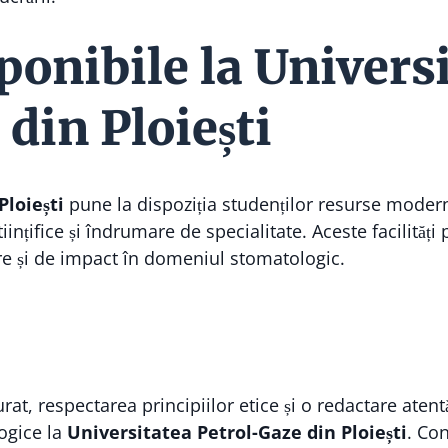
ponibile la Univers
din Ploiești
Ploiești
pune la dispoziția studenților resurse moder
ințifice și îndrumare de specialitate. Aceste facilități 
re și de impact în domeniul stomatologic.
rat, respectarea principiilor etice și o redactare ate
logice la
Universitatea Petrol-Gaze din Ploiești
. Con