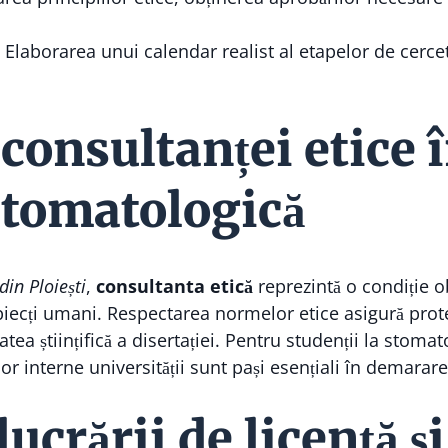
Elaborarea unui calendar realist al etapelor de cercet
consultanței etice 
stomatologică
din Ploiești
,
consultanta etică
reprezintă o condiție o
ubiecți umani. Respectarea normelor etice asigură prote
tatea științifică a disertației. Pentru studenții la stom
or interne universității sunt pași esențiali în demarar
ucrării de licență și