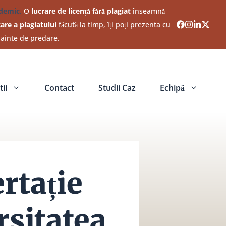
ademic
.
O
lucrare de licență fără plagiat
înseamnă
care a plagiatului
făcută la timp, îți poți prezenta cu
nainte de predare.
ii
Contact
Studii Caz
Echipă
rtație
rsitatea