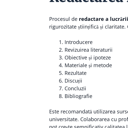
Procesul de
redactare a lucrării
rigurozitate științifică și clarita
Introducere
Revizuirea literaturii
Obiective și ipoteze
Materiale și metode
Rezultate
Discuții
Concluzii
Bibliografie
Este recomandată utilizarea surs
universitate. Colaborarea cu prof
pot crește semnificativ calitatea l