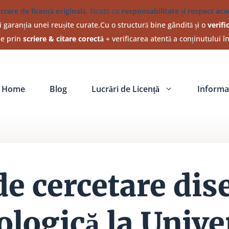
ucrare de licență originală
, făcută cu
responsabilitate și respect ac
 garanția unei reușite curate.Cu o structură bine gândită și o
verifi
ine prin
scriere & citare corectă
+ verificarea atentă a conținutului î
Home
Blog
Lucrări de Licență
Informat
de cercetare dise
logică la Unive