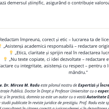
ză demersul științific, asigurând o contribuție valoro
Redactăm împreună, corect și etic – lucrarea ta de lice
„Asistență academică responsabilă – redactare origi
„Etică, claritate și sprijin real în redactarea lucr
„Nu texte copiate, ci idei dezvoltate – redactare et
ctare cu integritate, asistență cu respect – pentru o lu
mândru.”
iv. Dr. Mircea M. Radu
este pilonul nostru de
Expertiză și Încr
trație Publică. Doctor în Drept și Profesor Universitar cu o
exper
 și în practică, domnia sa este un autor cu o vastă
Autoritate 
tudii publicate în reviste juridice de prestigiu. Prof. Radu este s
d consultanță în citarea corectă a jurisprudenței și în dezvoltarea