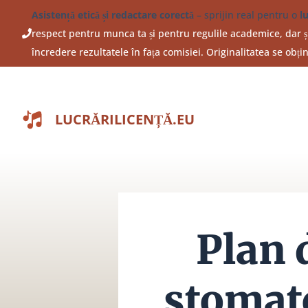
Sari
Asistență etică și redactare corectă
– sprijin real pentru o
l
la
respect pentru munca ta și pentru regulile academice, dar și
conținut
încredere rezultatele în fața comisiei. Originalitatea se obț
LUCRĂRILICENȚĂ.EU
Plan 
stomato