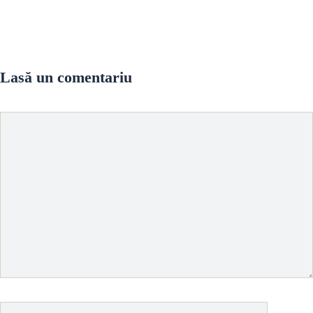
Lasă un comentariu
Comentariu
Nume
Email