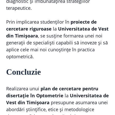
diagnostic și îmbunătățirea strategiilor
terapeutice.
Prin implicarea studenților în
proiecte de
cercetare riguroase
la
Universitatea de Vest
din Timișoara
, se susține formarea unei noi
generații de specialiști capabili să inoveze și să
aplice cele mai noi cunoștințe în practica
optometrică.
Concluzie
Realizarea unui
plan de cercetare pentru
disertație în Optometrie
la
Universitatea de
Vest din Timișoara
presupune asumarea unei
abordări științifice, etice și metodologice