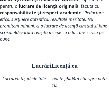
pentru o
lucrare de licență originală
, făcută cu
responsabilitate și respect academic
.
Redactare
etică, susținere autentică, rezultate meritate. Nu
promitem minuni, ci o lucrare de licență cinstită și bine
scrisă. Adevărata reușită începe cu o lucrare scrisă pe
bune.
Lucr
ă
riLi
cență
.eu
Lucrarea ta, ideile tale — noi te ghidăm etic spre nota
10.