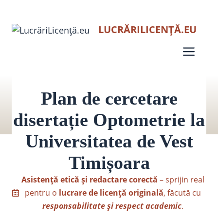
Sari
LUCRĂRILICENȚĂ.EU
la
conținut
Men
Plan de cercetare
disertație Optometrie la
Universitatea de Vest
Timișoara
Asistență etică și redactare corectă
– sprijin real
pentru o
lucrare de licență originală
, făcută cu
responsabilitate și respect academic
.