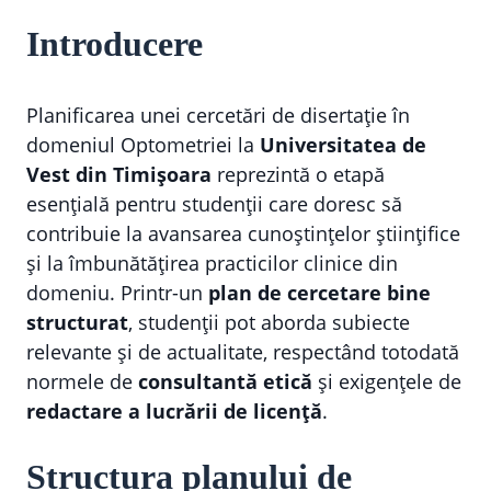
Introducere
Planificarea unei cercetări de disertație în
domeniul Optometriei la
Universitatea de
Vest din Timișoara
reprezintă o etapă
esențială pentru studenții care doresc să
contribuie la avansarea cunoștințelor științifice
și la îmbunătățirea practicilor clinice din
domeniu. Printr-un
plan de cercetare bine
structurat
, studenții pot aborda subiecte
relevante și de actualitate, respectând totodată
normele de
consultantă etică
și exigențele de
redactare a lucrării de licență
.
Structura planului de