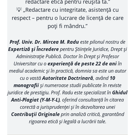
redactare etică pentru reușita ta.”
💡 „Redactare cu integritate, asistență cu
respect – pentru o lucrare de licență de care
poți fi mândru.”
Prof. Univ. Dr. Mircea M. Radu
este pilonul nostru de
Expertiză și Încredere
pentru Științele Juridice, Drept și
Administrație Publică. Doctor în Drept și Profesor
Universitar cu o
experiență de peste 22 de ani
în
mediul academic și în practică, domnia sa este un autor
cu o vastă
Autoritate Doctrinară
, având
10
monografii
și numeroase studii publicate în reviste
juridice de prestigiu. Prof. Radu este specializat în
Ghidul
Anti-Plagiat (Y-M-Y-L)
, oferind consultanță în citarea
corectă a jurisprudenței și în dezvoltarea unei
Contribuții Originale
prin analiză critică, garantând
rigoarea etică și legală a lucrării tale.