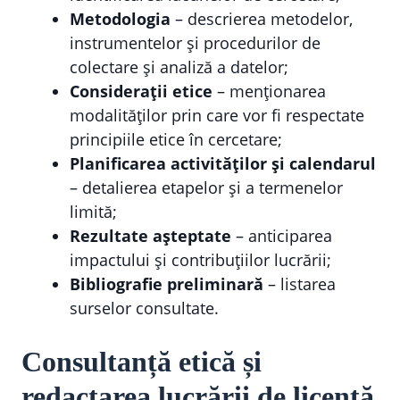
Metodologia
– descrierea metodelor,
instrumentelor și procedurilor de
colectare și analiză a datelor;
Considerații etice
– menționarea
modalităților prin care vor fi respectate
principiile etice în cercetare;
Planificarea activităților și calendarul
– detalierea etapelor și a termenelor
limită;
Rezultate așteptate
– anticiparea
impactului și contribuțiilor lucrării;
Bibliografie preliminară
– listarea
surselor consultate.
Consultanță etică și
redactarea lucrării de licență