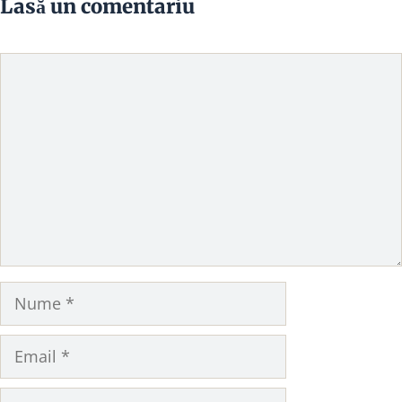
Lasă un comentariu
Comentariu
Nume
Email
Site