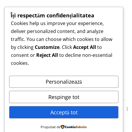
Îți respectăm confidențialitatea
Cookies help us improve your experience,
„Construim împreună, nu copiem — pentru o
deliver personalized content, and analyze
lucrare care te reprezintă.”
traffic. You can choose which cookies to allow
„Asistență de încredere pentru lucrări scrise cu
by clicking
Customize
. Click
Accept All
to
responsabilitate.”
consent or
Reject All
to decline non-essential
cookies.
Personalizează
Respinge tot
Blog
Confidentialitate
Termeni & Conditii
Declarație Etică
Acceptă tot
Solicită Asistență Etică Lucrare de Licență
© 2026 LucrăriLicență.eu
Propulsat de