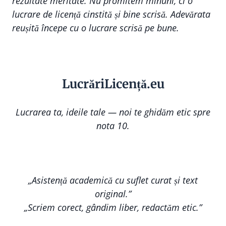
rezultate meritate. Nu promitem minuni, ci o
lucrare de licență cinstită și bine scrisă. Adevărata
reușită începe cu o lucrare scrisă pe bune.
Lucr
ă
riLi
cență
.eu
Lucrarea ta, ideile tale — noi te ghidăm etic spre
nota 10.
„Asistență academică cu suflet curat și text
original.”
„Scriem corect, gândim liber, redactăm etic.”