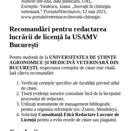
Numele site-ului
, data publicării, URL.
Exemplu:
Vasilescu, Ioana. „Inovații în chirurgia
veterinară.”
PortalulVeterinar.ro
, 12 mai 2023,
www.portalulveterinar.ro/inovatii-chirurgie.
Recomandări pentru redactarea
lucrării de licență la USAMV
București
Pentru studenții de la
UNIVERSITATEA DE ȘTIINȚE
AGRONOMICE ȘI MEDICINĂ VETERINARĂ DIN
BUCUREȘTI
, respectarea cerințelor de citare este vitală.
Iată câteva recomandări:
Verificați cerințele specifice ale facultății privind stilul
de citare.
Țineți evidența surselor consultate încă de la începutul
procesului de redactare.
Utilizați instrumente de management bibliografic
pentru a organiza referințele (ex: Zotero, Mendeley).
Solicitați
Consultanță Etică Redactare Lucrare de
Licență
pentru a evita erorile de citare sau plagiatul.