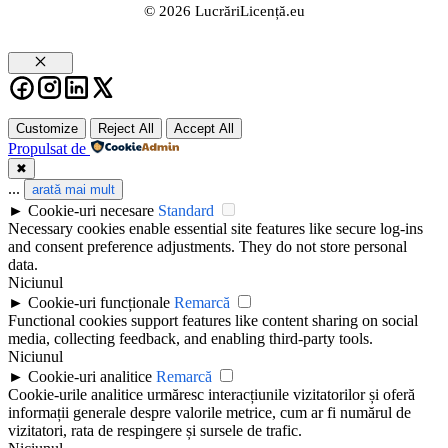
© 2026 LucrăriLicență.eu
Close
Customize
Reject All
Accept All
Propulsat de
✖
...
arată mai mult
►
Cookie-uri necesare
Standard
Necessary cookies enable essential site features like secure log-ins
and consent preference adjustments. They do not store personal
data.
Niciunul
►
Cookie-uri funcționale
Remarcă
Functional cookies support features like content sharing on social
media, collecting feedback, and enabling third-party tools.
Niciunul
►
Cookie-uri analitice
Remarcă
Cookie-urile analitice urmăresc interacțiunile vizitatorilor și oferă
informații generale despre valorile metrice, cum ar fi numărul de
vizitatori, rata de respingere și sursele de trafic.