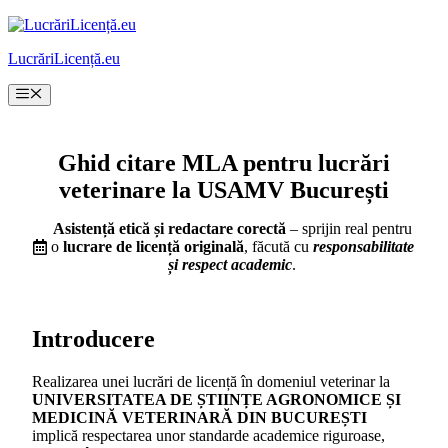
Sari
la
LucrăriLicență.eu
conținut
Meniu
Ghid citare MLA pentru lucrări
veterinare la USAMV București
Asistență etică și redactare corectă
– sprijin real pentru
o
lucrare de licență originală
, făcută cu
responsabilitate
și respect academic
.
Introducere
Realizarea unei lucrări de licență în domeniul veterinar la
UNIVERSITATEA DE ȘTIINȚE AGRONOMICE ȘI
MEDICINĂ VETERINARĂ DIN BUCUREȘTI
implică respectarea unor standarde academice riguroase,