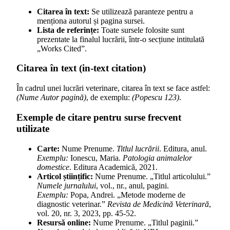
Citarea în text:
Se utilizează paranteze pentru a
menționa autorul și pagina sursei.
Lista de referințe:
Toate sursele folosite sunt
prezentate la finalul lucrării, într-o secțiune intitulată
„Works Cited”.
Citarea în text (in-text citation)
În cadrul unei lucrări veterinare, citarea în text se face astfel:
(Nume Autor pagină)
, de exemplu:
(Popescu 123)
.
Exemple de citare pentru surse frecvent
utilizate
Carte:
Nume Prenume.
Titlul lucrării
. Editura, anul.
Exemplu:
Ionescu, Maria.
Patologia animalelor
domestice
. Editura Academică, 2021.
Articol științific:
Nume Prenume. „Titlul articolului.”
Numele jurnalului
, vol., nr., anul, pagini.
Exemplu:
Popa, Andrei. „Metode moderne de
diagnostic veterinar.”
Revista de Medicină Veterinară
,
vol. 20, nr. 3, 2023, pp. 45-52.
Resursă online:
Nume Prenume. „Titlul paginii.”