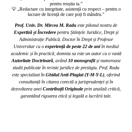
pentru reușita ta.”
💡 „Redactare cu integritate, asistență cu respect – pentru o
lucrare de licență de care poți fi mândru.”
Prof. Univ. Dr. Mircea M. Radu
este pilonul nostru de
Expertiză și Încredere
pentru Științele Juridice, Drept și
Administrație Publică. Doctor în Drept și Profesor
Universitar cu o
experiență de peste 22 de ani
în mediul
academic și în practică, domnia sa este un autor cu o vastă
Autoritate Doctrinară
, având
10 monografii
și numeroase
studii publicate în reviste juridice de prestigiu. Prof. Radu
este specializat în
Ghidul Anti-Plagiat (Y-M-Y-L)
, oferind
consultanță în citarea corectă a jurisprudenței și în
dezvoltarea unei
Contribuții Originale
prin analiză critică,
garantând rigoarea etică și legală a lucrării tale.