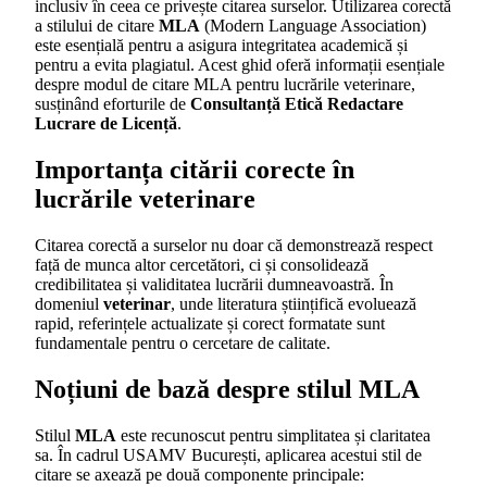
inclusiv în ceea ce privește citarea surselor. Utilizarea corectă
a stilului de citare
MLA
(Modern Language Association)
este esențială pentru a asigura integritatea academică și
pentru a evita plagiatul. Acest ghid oferă informații esențiale
despre modul de citare MLA pentru lucrările veterinare,
susținând eforturile de
Consultanță Etică Redactare
Lucrare de Licență
.
Importanța citării corecte în
lucrările veterinare
Citarea corectă a surselor nu doar că demonstrează respect
față de munca altor cercetători, ci și consolidează
credibilitatea și validitatea lucrării dumneavoastră. În
domeniul
veterinar
, unde literatura științifică evoluează
rapid, referințele actualizate și corect formatate sunt
fundamentale pentru o cercetare de calitate.
Noțiuni de bază despre stilul MLA
Stilul
MLA
este recunoscut pentru simplitatea și claritatea
sa. În cadrul USAMV București, aplicarea acestui stil de
citare se axează pe două componente principale: