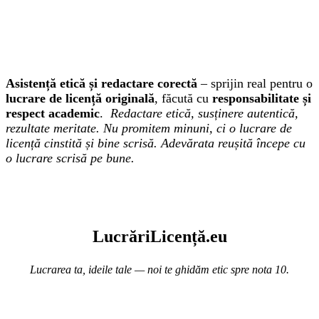
Asistență etică și redactare corectă
– sprijin real pentru o
lucrare de licență originală
, făcută cu
responsabilitate și
respect academic
.
Redactare etică, susținere autentică,
rezultate meritate. Nu promitem minuni, ci o lucrare de
licență cinstită și bine scrisă. Adevărata reușită începe cu
o lucrare scrisă pe bune.
Lucr
ă
riLi
cență
.eu
Lucrarea ta, ideile tale — noi te ghidăm etic spre nota 10.