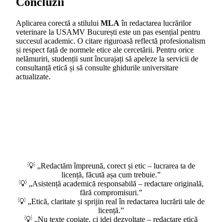
Concluzii
Aplicarea corectă a stilului
MLA
în redactarea lucrărilor
veterinare la USAMV București este un pas esențial pentru
succesul academic. O citare riguroasă reflectă profesionalism
și respect față de normele etice ale cercetării. Pentru orice
nelămuriri, studenții sunt încurajați să apeleze la servicii de
consultanță etică și să consulte ghidurile universitare
actualizate.
💡 „Redactăm împreună, corect și etic – lucrarea ta de
licență, făcută așa cum trebuie.”
💡 „Asistență academică responsabilă – redactare originală,
fără compromisuri.”
💡 „Etică, claritate și sprijin real în redactarea lucrării tale de
licență.”
💡 „Nu texte copiate, ci idei dezvoltate – redactare etică