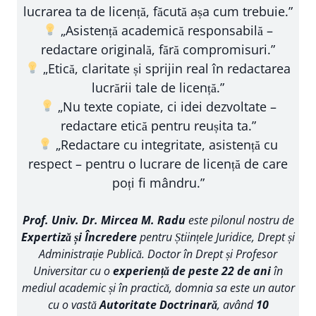
lucrarea ta de licență, făcută așa cum trebuie.”
„Asistență academică responsabilă –
redactare originală, fără compromisuri.”
„Etică, claritate și sprijin real în redactarea
lucrării tale de licență.”
„Nu texte copiate, ci idei dezvoltate –
redactare etică pentru reușita ta.”
„Redactare cu integritate, asistență cu
respect – pentru o lucrare de licență de care
poți fi mândru.”
Prof. Univ. Dr. Mircea M. Radu
este pilonul nostru de
Expertiză și Încredere
pentru Științele Juridice, Drept și
Administrație Publică. Doctor în Drept și Profesor
Universitar cu o
experiență de peste 22 de ani
în
mediul academic și în practică, domnia sa este un autor
cu o vastă
Autoritate Doctrinară
, având
10