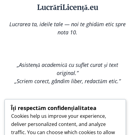
Lucr
ă
riLi
cență
.eu
Lucrarea ta, ideile tale — noi te ghidăm etic spre
nota 10.
„Asistență academică cu suflet curat și text
original.”
„Scriem corect, gândim liber, redactăm etic.”
Îți respectăm confidențialitatea
Cookies help us improve your experience,
„Construim împreună, nu copiem — pentru o
deliver personalized content, and analyze
lucrare care te reprezintă.”
traffic. You can choose which cookies to allow