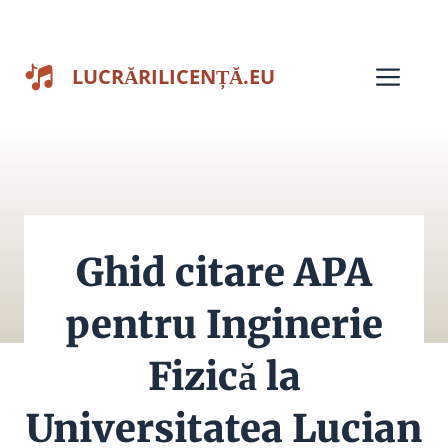
Sari
la
Men
LUCRĂRILICENȚĂ.EU
conținut
Ghid citare APA
pentru Inginerie
Fizică la
Universitatea Lucian