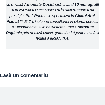
cu o vastă
Autoritate Doctrinară
, având
10 monografii
și numeroase studii publicate în reviste juridice de
prestigiu. Prof. Radu este specializat în
Ghidul Anti-
Plagiat (Y-M-Y-L)
, oferind consultanță în citarea corectă
a jurisprudenței și în dezvoltarea unei
Contribuții
Originale
prin analiză critică, garantând rigoarea etică și
legală a lucrării tale.
Lasă un comentariu
Comentariu