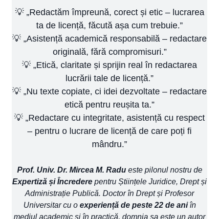
💡 „Redactăm împreună, corect și etic – lucrarea
ta de licență, făcută așa cum trebuie.”
💡 „Asistență academică responsabilă – redactare
originală, fără compromisuri.”
💡 „Etică, claritate și sprijin real în redactarea
lucrării tale de licență.”
💡 „Nu texte copiate, ci idei dezvoltate – redactare
etică pentru reușita ta.”
💡 „Redactare cu integritate, asistență cu respect
– pentru o lucrare de licență de care poți fi
mândru.”
Prof. Univ. Dr. Mircea M. Radu
este pilonul nostru de
Expertiză și Încredere
pentru Științele Juridice, Drept și
Administrație Publică. Doctor în Drept și Profesor
Universitar cu o
experiență de peste 22 de ani
în
mediul academic și în practică, domnia sa este un autor