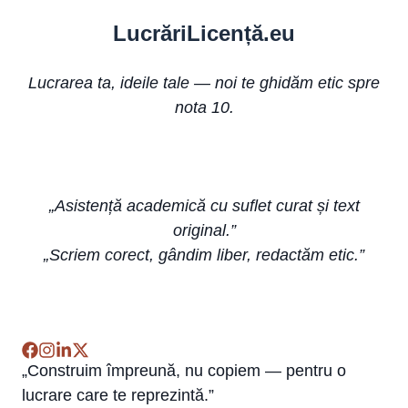
Lucr
ă
riLi
cență
.eu
Lucrarea ta, ideile tale — noi te ghidăm etic spre
nota 10.
„Asistență academică cu suflet curat și text
original.”
„Scriem corect, gândim liber, redactăm etic.”
„Construim împreună, nu copiem — pentru o
lucrare care te reprezintă.”