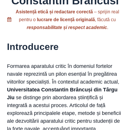
Constantin Brancusi
Asistență etică și redactare corectă
– sprijin real
pentru o
lucrare de licență originală
, făcută cu
responsabilitate și respect academic
.
Introducere
Formarea aparatului critic în domeniul fortelor
navale reprezintă un pilon esențial în pregătirea
viitorilor specialiști. În contextul academic actual,
Universitatea Constantin Brâncuși din Târgu
Jiu
se distinge prin abordarea științifică și
integrată a acestui proces. Articolul de față
explorează principalele etape, metode și beneficii
ale dezvoltării aparatului critic pentru studenții de
la forte navale, accentuând importanța