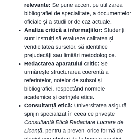
relevante:
Se pune accent pe utilizarea
bibliografiei de specialitate, a documentelor
oficiale și a studiilor de caz actuale.
Analiza critică a informațiilor:
Studenții
sunt instruiți să evalueze calitatea și
veridicitatea surselor, să identifice
prejudecăți sau limitări metodologice.
Redactarea aparatului critic:
Se
urmărește structurarea coerentă a
referințelor, notelor de subsol și
bibliografiei, respectând normele
academice și cerințele etice.
Consultanță etică:
Universitatea asigură
sprijin specializat în ceea ce privește
Consultanță Etică Redactare Lucrare de
Licență
, pentru a preveni orice formă de
plagiat sau abateri de la bunele practici