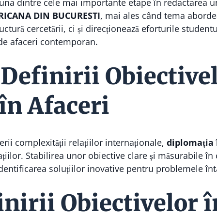
 una dintre cele mai importante etape în redactarea un
ICANA DIN BUCURESTI
, mai ales când tema abord
ctură cercetării, ci și direcționează eforturile student
l de afaceri contemporan.
Definirii Obiectivel
în Afaceri
terii complexității relațiilor internaționale,
diplomația 
iilor. Stabilirea unor obiective clare și măsurabile în
ă identificarea soluțiilor inovative pentru problemele în
nirii Obiectivelor 