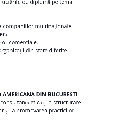
n lucrările de diplomă pe tema
 a companiilor multinaționale.
eră.
elor comerciale.
ganizații din state diferite.
 AMERICANA DIN BUCURESTI
onsultanță etică și o structurare
or și la promovarea practicilor