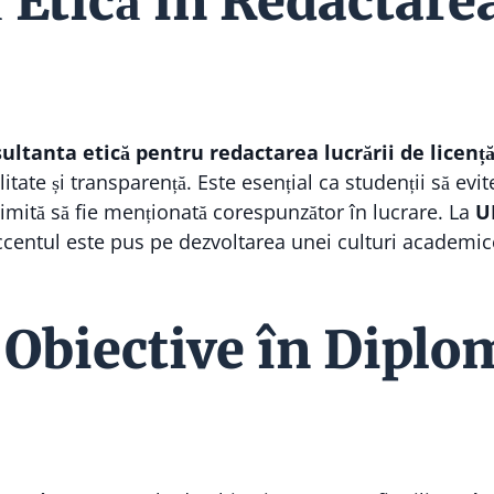
 Etică în Redactarea
ultanta etică pentru redactarea lucrării de licenț
litate și transparență. Este esențial ca studenții să evite
primită să fie menționată corespunzător în lucrare. La
U
ccentul este pus pe dezvoltarea unei culturi academice
Obiective în Diplom