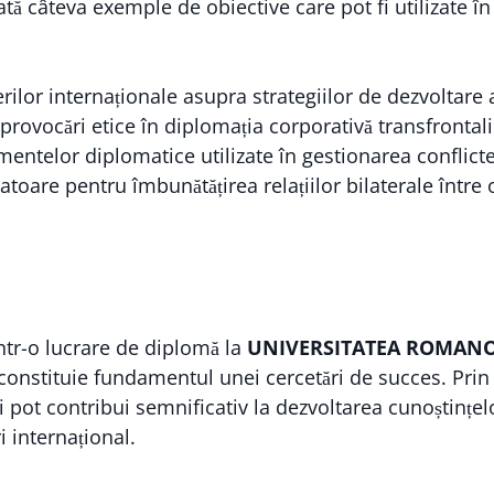
ată câteva exemple de obiective care pot fi utilizate î
rilor internaționale asupra strategiilor de dezvoltare
 provocări etice în diplomația corporativă transfrontali
umentelor diplomatice utilizate în gestionarea conflict
toare pentru îmbunătățirea relațiilor bilaterale între or
într-o lucrare de diplomă la
UNIVERSITATEA ROMANO
constituie fundamentul unei cercetări de succes. Prin c
i pot contribui semnificativ la dezvoltarea cunoștințel
 internațional.