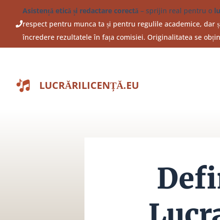
Sari
Asistență etică și redactare corectă
– sprijin real pentru o
l
la
respect pentru munca ta și pentru regulile academice, dar și
conținut
încredere rezultatele în fața comisiei. Originalitatea se obț
LUCRĂRILICENȚĂ.EU
Defi
Lucr