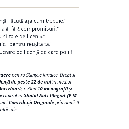
nță, făcută așa cum trebuie.”
nală, fără compromisuri.”
ării tale de licență.”
ică pentru reușita ta.”
crare de licență de care poți fi
edere
pentru Științele Juridice, Drept și
iență de peste 22 de ani
în mediul
Doctrinară
, având
10 monografii
și
pecializat în
Ghidul Anti-Plagiat (Y-M-
 unei
Contribuții Originale
prin analiză
ării tale.