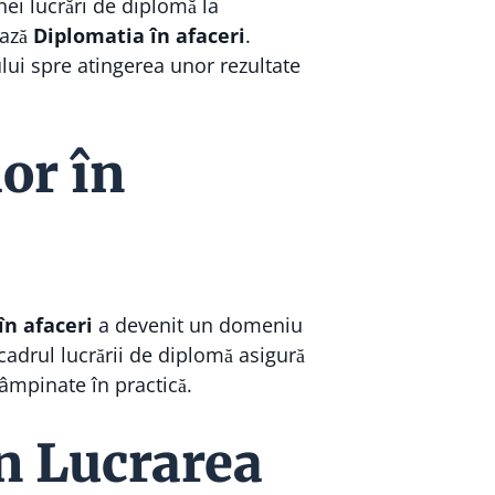
ei lucrări de diplomă la
ează
Diplomatia în afaceri
.
ului spre atingerea unor rezultate
or în
în afaceri
a devenit un domeniu
 cadrul lucrării de diplomă asigură
tâmpinate în practică.
în Lucrarea