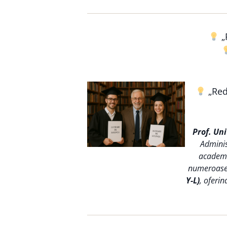
„
„Reda
Prof. Un
Adminis
academic
numeroase s
Y-L)
, oferin