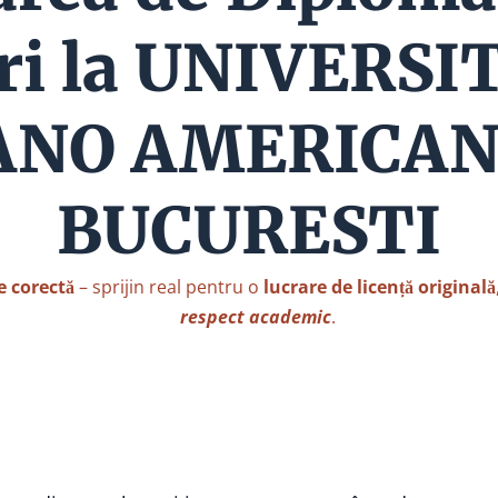
ri la UNIVERS
NO AMERICAN
BUCURESTI
e corectă
– sprijin real pentru o
lucrare de licență originală
respect academic
.