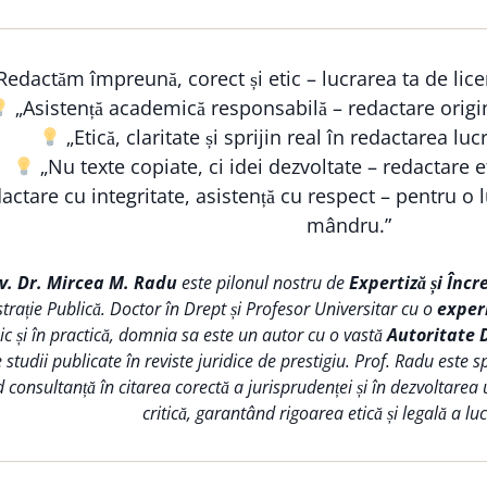
Redactăm împreună, corect și etic – lucrarea ta de lice
„Asistență academică responsabilă – redactare origi
„Etică, claritate și sprijin real în redactarea lucr
„Nu texte copiate, ci idei dezvoltate – redactare et
ctare cu integritate, asistență cu respect – pentru o lu
mândru.”
iv. Dr. Mircea M. Radu
este pilonul nostru de
Expertiză și Încr
trație Publică. Doctor în Drept și Profesor Universitar cu o
exper
 și în practică, domnia sa este un autor cu o vastă
Autoritate 
tudii publicate în reviste juridice de prestigiu. Prof. Radu este s
d consultanță în citarea corectă a jurisprudenței și în dezvoltarea
critică, garantând rigoarea etică și legală a lucr