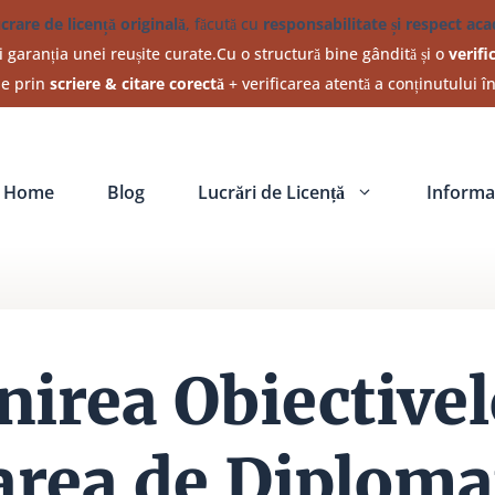
ucrare de licență originală
, făcută cu
responsabilitate și respect ac
 garanția unei reușite curate.Cu o structură bine gândită și o
verifi
ine prin
scriere & citare corectă
+ verificarea atentă a conținutului î
Home
Blog
Lucrări de Licență
Informat
nirea Obiectivel
area de Diplomat