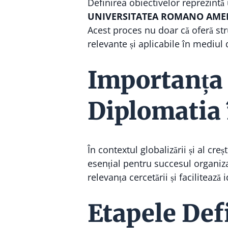
Definirea obiectivelor reprezintă
UNIVERSITATEA ROMANO AMER
Acest proces nu doar că oferă stru
relevante și aplicabile în mediu
Importanța 
Diplomatia 
În contextul globalizării și al creș
esențial pentru succesul organizaț
relevanța cercetării și faciliteaz
Etapele Defi