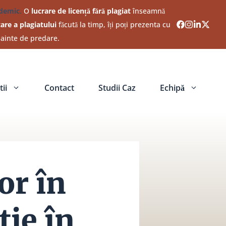
ademic
.
O
lucrare de licență fără plagiat
înseamnă
care a plagiatului
făcută la timp, îți poți prezenta cu
nainte de predare.
ii
Contact
Studii Caz
Echipă
or în
ie în