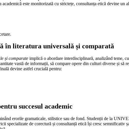
tea academică este monitorizată cu strictețe, consultanța etică devine un a
cetare.
ță în literatura universală și comparată
sale și comparate
implică o abordare interdisciplinară, analizând teme, cur
cantitate vastă de informații, să compare opere din culturi diverse și să 
 finală devine astfel crucială pentru:
 pentru succesul academic
eliminând erorile gramaticale, stilistice sau de fond. Studenții de la U
cializate de corectură și consultanță etică își cresc semnificativ șa
ică.