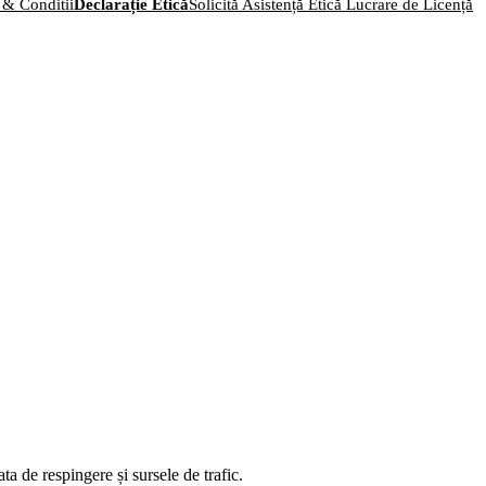
 & Conditii
Declarație Etică
Solicită Asistență Etică Lucrare de Licență
ta de respingere și sursele de trafic.