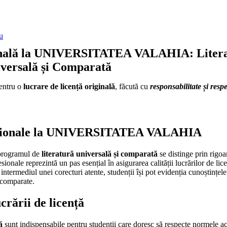
u
ională la UNIVERSITATEA VALAHIA: Liter
versală și Comparată
pentru o
lucrare de licență originală
, făcută cu
responsabilitate și res
rofesionale la UNIVERSITATEA VALAHIA
rogramul de
literatură universală și comparată
se distinge prin rigo
onale reprezintă un pas esențial în asigurarea calității lucrărilor de lice
 intermediul unei corecturi atente, studenții își pot evidenția cunoștințel
 comparate.
crării de licență
ă
sunt indispensabile pentru studenții care doresc să respecte normele ac