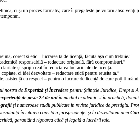
hnică, ci și un proces formativ, care îi pregătește pe viitorii absolvenți 
ontemporan.
nă, corect și etic – lucrarea ta de licență, făcută așa cum trebuie.”
cademică responsabilă – redactare originală, fără compromisuri.”
claritate și sprijin real în redactarea lucrării tale de licență.”
copiate, ci idei dezvoltate – redactare etică pentru reușita ta.”
e, asistență cu respect – pentru o lucrare de licență de care poți fi mând
ul nostru de
Expertiză și Încredere
pentru Științele Juridice, Drept și 
experiență de peste 22 de ani
în mediul academic și în practică, domni
grafii
și numeroase studii publicate în reviste juridice de prestigiu. Pro
onsultanță în citarea corectă a jurisprudenței și în dezvoltarea unei
Cont
critică, garantând rigoarea etică și legală a lucrării tale.