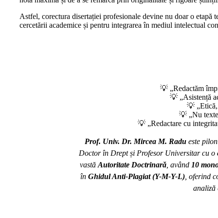
Astfel, corectura disertației profesionale devine nu doar o etapă te
cercetării academice și pentru integrarea în mediul intelectual c
💡 „Redactăm împreu
💡 „Asistență a
💡 „Etică, 
💡 „Nu texte 
💡 „Redactare cu integritat
Prof. Univ. Dr. Mircea M. Radu
este pilon
Doctor în Drept și Profesor Universitar cu o
vastă
Autoritate Doctrinară
, având
10 mono
în
Ghidul Anti-Plagiat (Y-M-Y-L)
, oferind c
analiză 