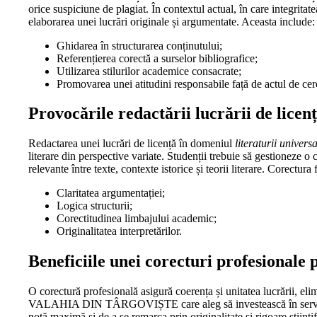
orice suspiciune de plagiat. În contextul actual, în care integrita
elaborarea unei lucrări originale și argumentate. Aceasta include:
Ghidarea în structurarea conținutului;
Referențierea corectă a surselor bibliografice;
Utilizarea stilurilor academice consacrate;
Promovarea unei atitudini responsabile față de actul de cer
Provocările redactării lucrării de licen
Redactarea unei lucrări de licență în domeniul
literaturii univer
literare din perspective variate. Studenții trebuie să gestioneze o 
relevante între texte, contexte istorice și teorii literare. Corectura
Claritatea argumentației;
Logica structurii;
Corectitudinea limbajului academic;
Originalitatea interpretărilor.
Beneficiile unei corecturi profesionale
O corectură profesională asigură coerența și unitatea lucrării, 
VALAHIA DIN TÂRGOVIȘTE care aleg să investească în servicii spe
notă maximă și de a se remarca prin originalitate și rigoare științif