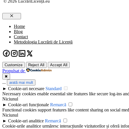
© 2026 LucrăriLicență.eu
Close
Home
Blog
Contact
Metodologia Lucrării de Licență
Customize
Reject All
Accept All
Propulsat de
✖
...
arată mai mult
►
Cookie-uri necesare
Standard
Necessary cookies enable essential site features like secure log-ins a
Niciunul
►
Cookie-uri funcționale
Remarcă
Functional cookies support features like content sharing on social medi
Niciunul
►
Cookie-uri analitice
Remarcă
Cookie-urile analitice urmăresc interacțiunile vizitatorilor și oferă info