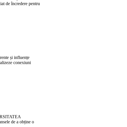
liat de încredere pentru
ente și influențe
realizeze conexiuni
NIVERSITATEA
nsele de a obține o