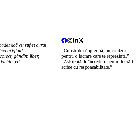
cademică cu suflet curat
 text original.”
„Construim împreună, nu copiem —
orect, gândim liber,
pentru o lucrare care te reprezintă.”
dactăm etic.”
„Asistență de încredere pentru lucrări
scrise cu responsabilitate.”