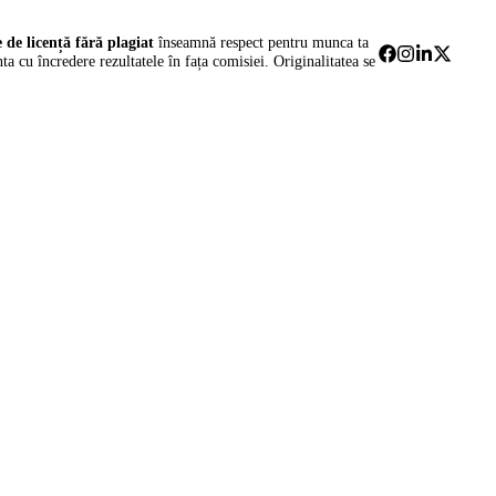
e de licență fără plagiat
înseamnă respect pentru munca ta
nta cu încredere rezultatele în fața comisiei. Originalitatea se