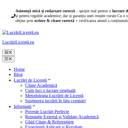
Sari
la
Asistență etică și redactare corectă
– sprijin real pentru o
lucrare d
conținut
și pentru regulile academice, dar și garanția unei reușite curate.Cu o 
obține prin
scriere & citare corectă
+ verificarea atentă a conținutul
LucrăriLicență.eu
Meniu
Meniu
Home
Blog
Lucrări de Licență
Citare Academică
Cum faci o lucrare originală
Metodologia Lucrării de Licență
Susținerea lucrării în fața comisiei
Informatii
Poveste Lucrări Perfecte
Reputație Externă și Validare Academică
Ghid Citare & Referențiere
Experiență Aplicată și Rezultate