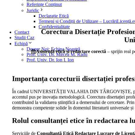
Referințe Conținut
Juridic
Declarație Etică
Termeni și Condiții de Utilizare – LucrăriLicență.e
Confidentialitate
Corectura Disertație Profes
Contact
Studii Caz
Uni
Echipă
Despre Noi: Echipa Noastră
Asistență etică și redactare corectă
– sprijin real 
Prof. Univ. Dr. Mircea M. Radu
Prof. Univ. Dr. Ion I. Ion
Importanța corecturii disertației p
În cadrul UNIVERSITĂȚII VALAHIA DIN TÂRGOVIȘTE, p
accentul pus pe inovația metodologică. Corectura disertației profesi
contribuind la validarea științifică a demersului de cercetare. Prin
demonstra competențe solide în domeniul literaturii universale și
Rolul consultanței etice în redactarea lu
Serviciile de
Consultanță Etică Redactare Lucrare de Licenț