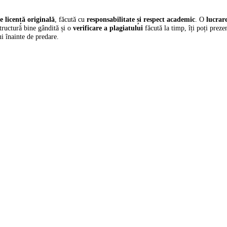
e licență originală
, făcută cu
responsabilitate și respect academic
.
O
lucrar
structură bine gândită și o
verificare a plagiatului
făcută la timp, îți poți preze
ui înainte de predare.