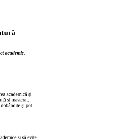
atură
pect academic
.
area academică și
nță și masterat,
e dobândite și pot
ademice și să evite