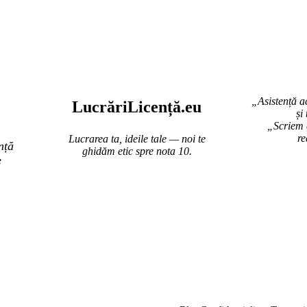
„Asistență a
Lucr
ă
riLi
cență
.eu
și
„Scriem c
re
Lucrarea ta, ideile tale — noi te
nță
ghidăm etic spre nota 10.
e