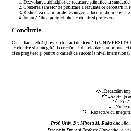
Dezvoltarea abilităților de redactare științifică la standarde
Creșterea șanselor de publicare a rezultatelor cercetării în r
Reducerea riscurilor de respingere a lucrării din motive de
Îmbunătățirea portofoliului academic și profesional.
Concluzie
Consultanța etică și revizia lucrării de licență la
UNIVERSITA
academice și a integrității cercetării. Prin adoptarea unor practici
ci se pregătesc și pentru o carieră de succes la nivel internațional.
💡 „Redactăm împreu
💡 „Asistență a
💡 „Etică, 
💡 „Nu texte 
💡 „Redactare cu integritat
Prof. Univ. Dr. Mircea M. Radu
este pilon
Doctor în Drept și Profesor Universitar cu o