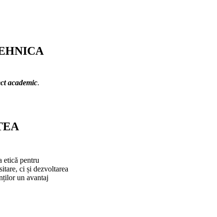
ITEHNICA
pect academic
.
ATEA
a etică pentru
tare, ci și dezvoltarea
nților un avantaj