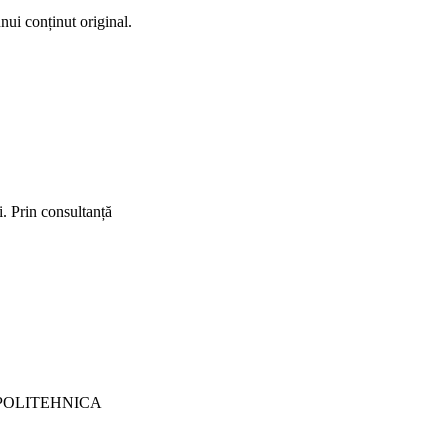
unui conținut original.
i. Prin consultanță
A POLITEHNICA