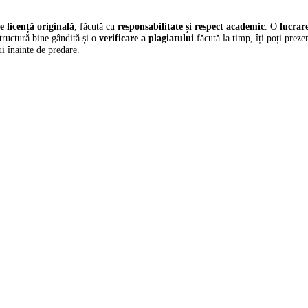
e licență originală
, făcută cu
responsabilitate și respect academic
.
O
lucrar
structură bine gândită și o
verificare a plagiatului
făcută la timp, îți poți preze
ui înainte de predare.