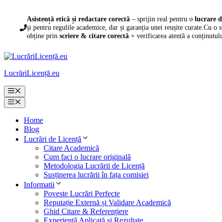
Sari
la
Asistență etică și redactare corectă
– sprijin real pentru o
lucrare d
conținut
și pentru regulile academice, dar și garanția unei reușite curate.Cu o 
obține prin
scriere & citare corectă
+ verificarea atentă a conținutul
LucrăriLicență.eu
Meniu
Meniu
Home
Blog
Lucrări de Licență
Citare Academică
Cum faci o lucrare originală
Metodologia Lucrării de Licență
Susținerea lucrării în fața comisiei
Informatii
Poveste Lucrări Perfecte
Reputație Externă și Validare Academică
Ghid Citare & Referențiere
Experiență Aplicată și Rezultate