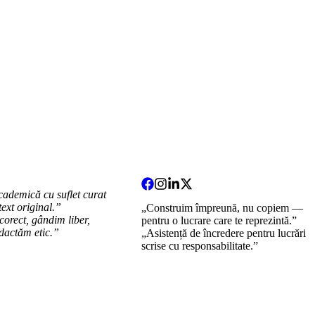
cademică cu suflet curat
 text original.”
„Construim împreună, nu copiem —
orect, gândim liber,
pentru o lucrare care te reprezintă.”
dactăm etic.”
„Asistență de încredere pentru lucrări
scrise cu responsabilitate.”