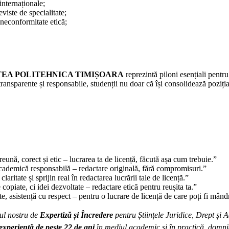
 internaționale;
eviste de specialitate;
 neconformitate etică;
TEA POLITEHNICA TIMIȘOARA
reprezintă piloni esențiali pentru 
 transparente și responsabile, studenții nu doar că își consolidează poziți
nă, corect și etic – lucrarea ta de licență, făcută așa cum trebuie.”
cademică responsabilă – redactare originală, fără compromisuri.”
claritate și sprijin real în redactarea lucrării tale de licență.”
copiate, ci idei dezvoltate – redactare etică pentru reușita ta.”
e, asistență cu respect – pentru o lucrare de licență de care poți fi mând
ul nostru de
Expertiză și Încredere
pentru Științele Juridice, Drept și 
experiență de peste 22 de ani
în mediul academic și în practică, domni