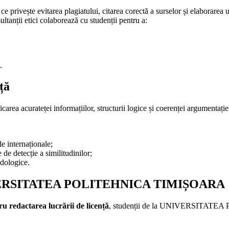
e privește evitarea plagiatului, citarea corectă a surselor și elaborarea 
ultanții etici colaborează cu studenții pentru a:
.
ță
icarea acurateței informațiilor, structurii logice și coerenței argumentație
le internaționale;
de detecție a similitudinilor;
dologice.
 UNIVERSITATEA POLITEHNICA TIMIȘOARA
tru redactarea lucrării de licență
, studenții de la UNIVERSITATE