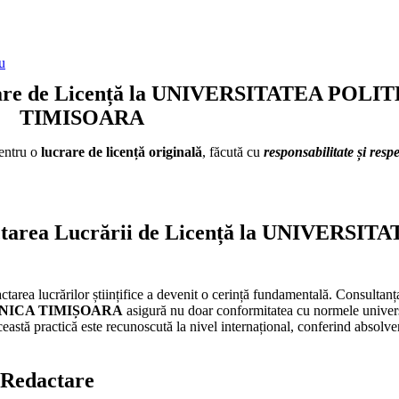
u
ucrare de Licență la UNIVERSITATEA POL
TIMISOARA
pentru o
lucrare de licență originală
, făcută cu
responsabilitate și res
actarea Lucrării de Licență la UNIVERSIT
actarea lucrărilor științifice a devenit o cerință fundamentală. Consultanț
NICA TIMIȘOARA
asigură nu doar conformitatea cu normele universi
această practică este recunoscută la nivel internațional, conferind absolve
e Redactare