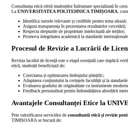
Consultanța etică oferă studenților îndrumare specializată în ceea c
La
UNIVERSITATEA POLITEHNICA TIMIȘOARA
, cons
Identifica sursele relevante și credibile pentru tema aleasă;
Asigura transparența în prezentarea rezultatelor cercetării;
Respecta drepturile de proprietate intelectuală ale terților;
Promova integritatea academică la standarde internaționale
Procesul de Revizie a Lucrării de Licen
Revizia lucrării de licență este o etapă esențială care implică verif
etică, studenții beneficiază de:
Corectarea și optimizarea limbajului științific;
Adaptarea conținutului la cerințele facultății și la standarde
Evaluarea gradului de originalitate cu instrumente moderne 
Feedback personalizat pentru îmbunătățirea abordării meto
Avantajele Consultanței Etice la
Prin valorificarea serviciilor de
consultantă etică și revizie pen
TIMIȘOARA se bucură de: