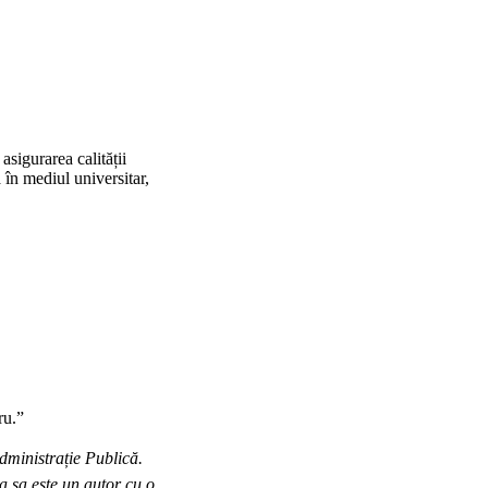
asigurarea calității
a în mediul universitar,
ru.”
Administrație Publică.
a sa este un autor cu o