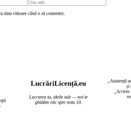
Site
web
ru data viitoare când o să comentez.
„Asistență a
Lucr
ă
riLi
cență
.eu
și
„Scriem c
re
Lucrarea ta, ideile tale — noi te
nță
ghidăm etic spre nota 10.
e