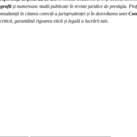
grafii
și numeroase studii publicate în reviste juridice de prestigiu. Pro
onsultanță în citarea corectă a jurisprudenței și în dezvoltarea unei
Cont
critică, garantând rigoarea etică și legală a lucrării tale.