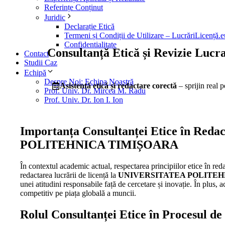
Referințe Conținut
Juridic
Declarație Etică
Termeni și Condiții de Utilizare – LucrăriLicență.e
Confidentialitate
Consultanță Etică și Revizie L
Contact
Studii Caz
Echipă
Despre Noi: Echipa Noastră
Asistență etică și redactare corectă
– sprijin real 
Prof. Univ. Dr. Mircea M. Radu
Prof. Univ. Dr. Ion I. Ion
Importanța Consultanței Etice în Red
POLITEHNICA TIMIȘOARA
În contextul academic actual, respectarea principiilor etice în red
redactarea lucrării de licență la
UNIVERSITATEA POLITEH
unei atitudini responsabile față de cercetare și inovație. În plus, 
competitiv pe piața globală a muncii.
Rolul Consultanței Etice în Procesul d