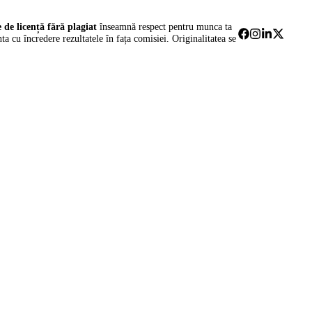
e de licență fără plagiat
înseamnă respect pentru munca ta
nta cu încredere rezultatele în fața comisiei. Originalitatea se