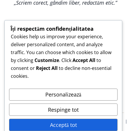
„Scriem corect, gândim liber, redactăm etic.”
Îți respectăm confidențialitatea
Cookies help us improve your experience,
„Construim împreună, nu copiem — pentru o
deliver personalized content, and analyze
lucrare care te reprezintă.”
traffic. You can choose which cookies to allow
„Asistență de încredere pentru lucrări scrise cu
by clicking
Customize
. Click
Accept All
to
responsabilitate.”
consent or
Reject All
to decline non-essential
cookies.
Personalizează
Respinge tot
Blog
Confidentialitate
Termeni & Conditii
Declarație Etică
Acceptă tot
Solicită Asistență Etică Lucrare de Licență