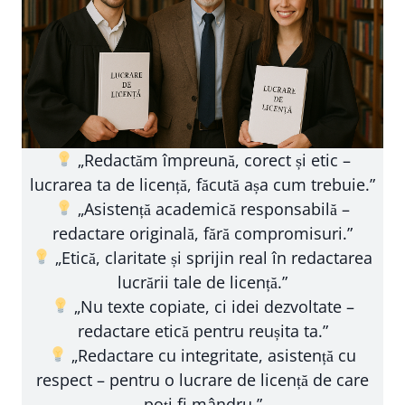
„Redactăm împreună, corect și etic –
lucrarea ta de licență, făcută așa cum trebuie.”
„Asistență academică responsabilă –
redactare originală, fără compromisuri.”
„Etică, claritate și sprijin real în redactarea
lucrării tale de licență.”
„Nu texte copiate, ci idei dezvoltate –
redactare etică pentru reușita ta.”
„Redactare cu integritate, asistență cu
respect – pentru o lucrare de licență de care
poți fi mândru.”