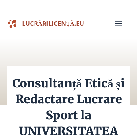
Sari
la
Men
LUCRĂRILICENȚĂ.EU
conținut
Consultanță Etică și
Redactare Lucrare
Sport la
UNIVERSITATEA