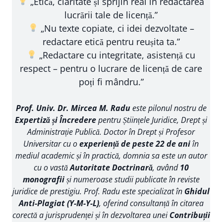
„Etică, claritate și sprijin real în redactarea
lucrării tale de licență.”
„Nu texte copiate, ci idei dezvoltate –
redactare etică pentru reușita ta.”
„Redactare cu integritate, asistență cu
respect – pentru o lucrare de licență de care
poți fi mândru.”
Prof. Univ. Dr. Mircea M. Radu
este pilonul nostru de
Expertiză și Încredere
pentru Științele Juridice, Drept și
Administrație Publică. Doctor în Drept și Profesor
Universitar cu o
experiență de peste 22 de ani
în
mediul academic și în practică, domnia sa este un autor
cu o vastă
Autoritate Doctrinară
, având
10
monografii
și numeroase studii publicate în reviste
juridice de prestigiu. Prof. Radu este specializat în
Ghidul
Anti-Plagiat (Y-M-Y-L)
, oferind consultanță în citarea
corectă a jurisprudenței și în dezvoltarea unei
Contribuții