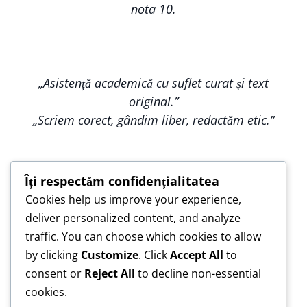
nota 10.
„Asistență academică cu suflet curat și text
original.”
„Scriem corect, gândim liber, redactăm etic.”
Îți respectăm confidențialitatea
Cookies help us improve your experience,
„Construim împreună, nu copiem — pentru o
deliver personalized content, and analyze
lucrare care te reprezintă.”
traffic. You can choose which cookies to allow
„Asistență de încredere pentru lucrări scrise cu
by clicking
Customize
. Click
Accept All
to
responsabilitate.”
consent or
Reject All
to decline non-essential
cookies.