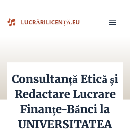
Sari
la
Men
LUCRĂRILICENȚĂ.EU
conținut
Consultanță Etică și
Redactare Lucrare
Finanțe-Bănci la
UNIVERSITATEA