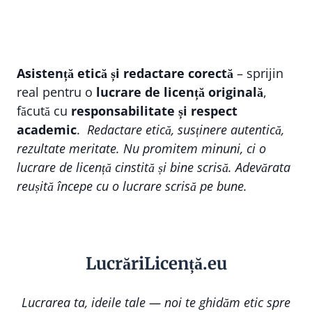
Asistență etică și redactare corectă
– sprijin
real pentru o
lucrare de licență originală
,
făcută cu
responsabilitate și respect
academic
.
Redactare etică, susținere autentică,
rezultate meritate. Nu promitem minuni, ci o
lucrare de licență cinstită și bine scrisă. Adevărata
reușită începe cu o lucrare scrisă pe bune.
Lucr
ă
riLi
cență
.eu
Lucrarea ta, ideile tale — noi te ghidăm etic spre