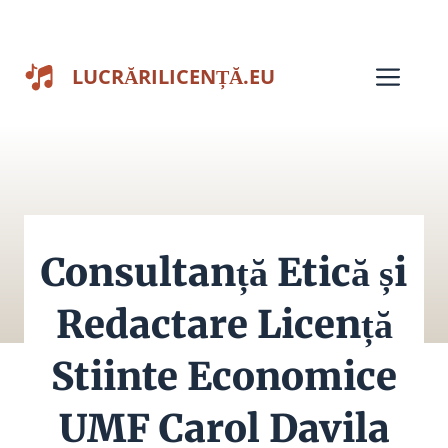
Sari
la
Men
LUCRĂRILICENȚĂ.EU
conținut
Consultanță Etică și
Redactare Licență
Stiinte Economice
UMF Carol Davila