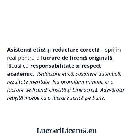
Asistență etică și redactare corectă
– sprijin
real pentru o
lucrare de licență originală
,
făcută cu
responsabilitate și respect
academic
.
Redactare etică, susținere autentică,
rezultate meritate. Nu promitem minuni, ci o
lucrare de licență cinstită și bine scrisă. Adevărata
reușită începe cu o lucrare scrisă pe bune.
Lucr
ă
riLi
cență
.eu