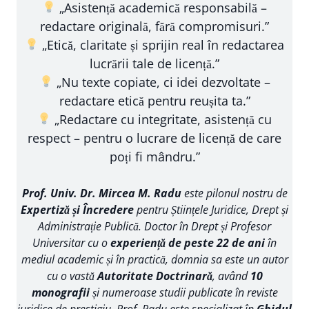
„Asistență academică responsabilă –
redactare originală, fără compromisuri.”
„Etică, claritate și sprijin real în redactarea
lucrării tale de licență.”
„Nu texte copiate, ci idei dezvoltate –
redactare etică pentru reușita ta.”
„Redactare cu integritate, asistență cu
respect – pentru o lucrare de licență de care
poți fi mândru.”
Prof. Univ. Dr. Mircea M. Radu
este pilonul nostru de
Expertiză și Încredere
pentru Științele Juridice, Drept și
Administrație Publică. Doctor în Drept și Profesor
Universitar cu o
experiență de peste 22 de ani
în
mediul academic și în practică, domnia sa este un autor
cu o vastă
Autoritate Doctrinară
, având
10
monografii
și numeroase studii publicate în reviste
juridice de prestigiu. Prof. Radu este specializat în
Ghidul