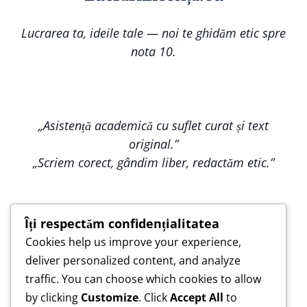
Lucrarea ta, ideile tale — noi te ghidăm etic spre
nota 10.
„Asistență academică cu suflet curat și text
original.”
„Scriem corect, gândim liber, redactăm etic.”
Îți respectăm confidențialitatea
Cookies help us improve your experience,
„Construim împreună, nu copiem — pentru o
deliver personalized content, and analyze
lucrare care te reprezintă.”
traffic. You can choose which cookies to allow
„Asistență de încredere pentru lucrări scrise cu
by clicking
Customize
. Click
Accept All
to
responsabilitate.”