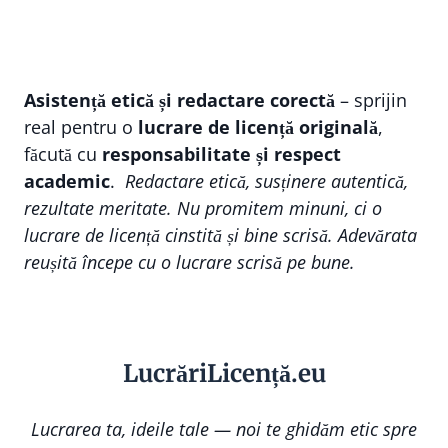
Asistență etică și redactare corectă
– sprijin
real pentru o
lucrare de licență originală
,
făcută cu
responsabilitate și respect
academic
.
Redactare etică, susținere autentică,
rezultate meritate. Nu promitem minuni, ci o
lucrare de licență cinstită și bine scrisă. Adevărata
reușită începe cu o lucrare scrisă pe bune.
Lucr
ă
riLi
cență
.eu
Lucrarea ta, ideile tale — noi te ghidăm etic spre