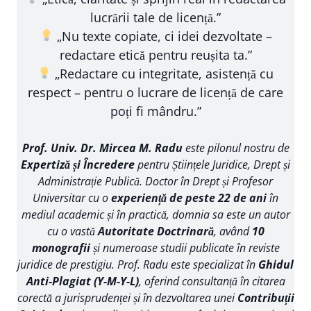
lucrării tale de licență.”
„Nu texte copiate, ci idei dezvoltate –
redactare etică pentru reușita ta.”
„Redactare cu integritate, asistență cu
respect – pentru o lucrare de licență de care
poți fi mândru.”
Prof. Univ. Dr. Mircea M. Radu
este pilonul nostru de
Expertiză și Încredere
pentru Științele Juridice, Drept și
Administrație Publică. Doctor în Drept și Profesor
Universitar cu o
experiență de peste 22 de ani
în
mediul academic și în practică, domnia sa este un autor
cu o vastă
Autoritate Doctrinară
, având
10
monografii
și numeroase studii publicate în reviste
juridice de prestigiu. Prof. Radu este specializat în
Ghidul
Anti-Plagiat (Y-M-Y-L)
, oferind consultanță în citarea
corectă a jurisprudenței și în dezvoltarea unei
Contribuții