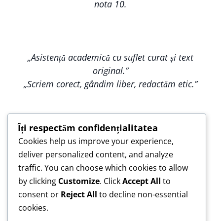
nota 10.
„Asistență academică cu suflet curat și text
original.”
„Scriem corect, gândim liber, redactăm etic.”
Îți respectăm confidențialitatea
Cookies help us improve your experience,
„Construim împreună, nu copiem — pentru o
deliver personalized content, and analyze
lucrare care te reprezintă.”
traffic. You can choose which cookies to allow
„Asistență de încredere pentru lucrări scrise cu
by clicking
Customize
. Click
Accept All
to
responsabilitate.”
consent or
Reject All
to decline non-essential
cookies.