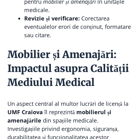
pentru
mobilier și amenajări
în unitățile
medicale.
Revizie și verificare:
Corectarea
eventualelor erori de conținut, formatare
sau citare.
Mobilier și Amenajări:
Impactul asupra Calității
Mediului Medical
Un aspect central al multor lucrări de licență la
UMF Craiova
îl reprezintă
mobilierul și
amenajările
din spațiile medicale.
Investigațiile privind ergonomia, siguranța,
durabilitatea și funcționalitatea acestor