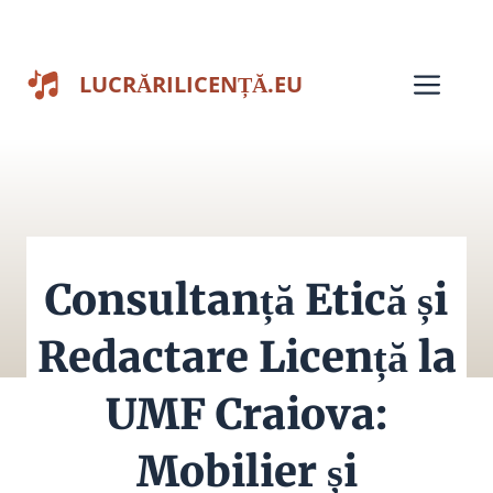
Sari
la
Men
LUCRĂRILICENȚĂ.EU
conținut
Consultanță Etică și
Redactare Licență la
UMF Craiova:
Mobilier și