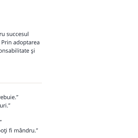
ru succesul
. Prin adoptarea
onsabilitate și
rebuie.”
ri.”
”
poți fi mândru.”