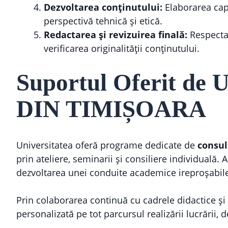
Dezvoltarea conținutului:
Elaborarea capi
perspectivă tehnică și etică.
Redactarea și revizuirea finală:
Respectar
verificarea originalității conținutului.
Suportul Oferit d
DIN TIMIȘOARA
Universitatea oferă programe dedicate de
consul
prin ateliere, seminarii și consiliere individuală. A
dezvoltarea unei conduite academice ireproșabil
Prin colaborarea continuă cu cadrele didactice și
personalizată pe tot parcursul realizării lucrării,