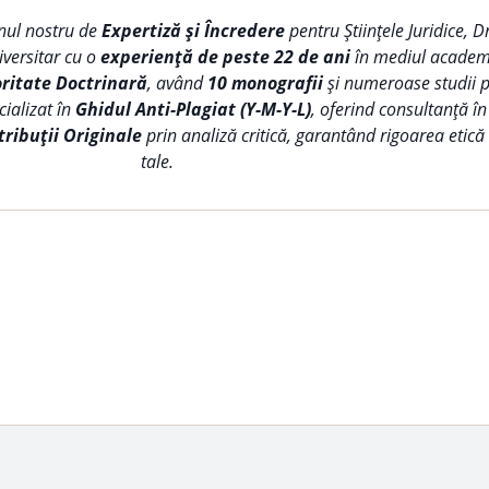
nul nostru de
Expertiză și Încredere
pentru Științele Juridice, D
iversitar cu o
experiență de peste 22 de ani
în mediul academic
ritate Doctrinară
, având
10 monografii
și numeroase studii pu
cializat în
Ghidul Anti-Plagiat (Y-M-Y-L)
, oferind consultanță în
ribuții Originale
prin analiză critică, garantând rigoarea etică ș
tale.