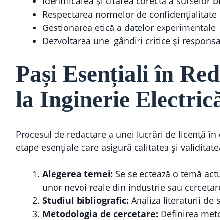
Identificarea și citarea corectă a surselor b
Respectarea normelor de confidențialitate 
Gestionarea etică a datelor experimentale
Dezvoltarea unei gândiri critice și responsa
Pași Esențiali în Re
la Inginerie Electric
Procesul de redactare a unei lucrări de licență în
etape esențiale care asigură calitatea și validitatea
Alegerea temei:
Se selectează o temă actu
unor nevoi reale din industrie sau cercetar
Studiul bibliografic:
Analiza literaturii de
Metodologia de cercetare:
Definirea metod