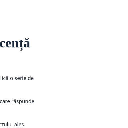
icență
ică o serie de
, care răspunde
tului ales.