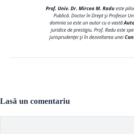
Prof. Univ. Dr. Mircea M. Radu
este pilo
Publică. Doctor în Drept și Profesor Un
domnia sa este un autor cu o vastă
Auto
juridice de prestigiu. Prof. Radu este spe
jurisprudenței și în dezvoltarea unei
Cont
Lasă un comentariu
Comentariu