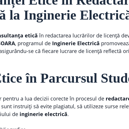
nței Etice în Redacta
ă la Inginerie Electric
nsultanța etică
în redactarea lucrărilor de licență de
IȘOARA
, programul de
Inginerie Electrică
promovează
sigurându-se că fiecare lucrare de licență reflectă ori
tice în Parcursul Stud
r pentru a lua decizii corecte în procesul de
redactare
 sunt instruiți să evite plagiatul, să utilizeze surse rel
iului de
inginerie electrică
.