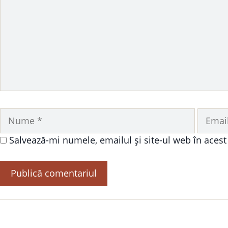
Nume
Email
Salvează-mi numele, emailul și site-ul web în acest