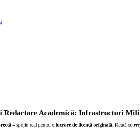
u
și Redactare Academică: Infrastructuri Mil
orectă
– sprijin real pentru o
lucrare de licență originală
, făcută cu
res