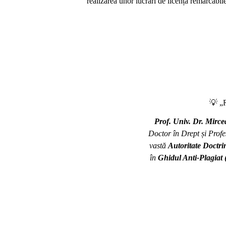
realizarea unor lucrări de licență remarcabil
💡 „R
Prof. Univ. Dr. Mirc
Doctor în Drept și Prof
vastă
Autoritate Doctri
în
Ghidul Anti-Plagiat