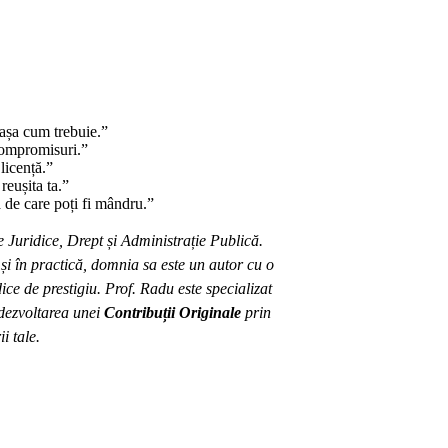
 așa cum trebuie.”
compromisuri.”
 licență.”
reușita ta.”
ă de care poți fi mândru.”
e Juridice, Drept și Administrație Publică.
i în practică, domnia sa este un autor cu o
ice de prestigiu. Prof. Radu este specializat
n dezvoltarea unei
Contribuții Originale
prin
i tale.