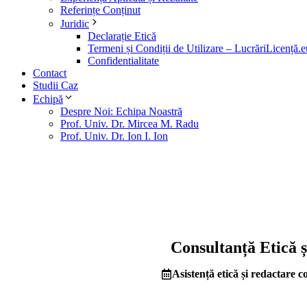
Referințe Conținut
Juridic
Declarație Etică
Termeni și Condiții de Utilizare – LucrăriLicență.e
Confidentialitate
Contact
Studii Caz
Echipă
Despre Noi: Echipa Noastră
Prof. Univ. Dr. Mircea M. Radu
Prof. Univ. Dr. Ion I. Ion
Consultanță Etică 
Asistență etică și redactare c