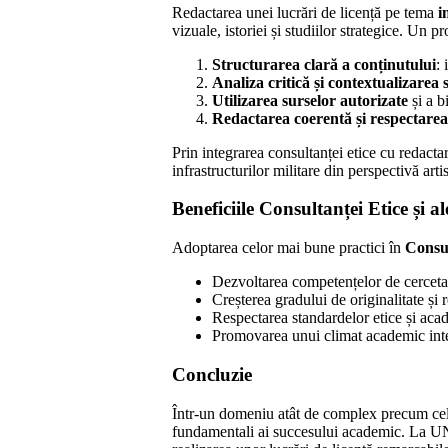
Redactarea unei lucrări de licență pe tema
i
vizuale, istoriei și studiilor strategice. Un
Structurarea clară a conținutului
: 
Analiza critică și contextualizarea 
Utilizarea surselor autorizate
și a b
Redactarea coerentă și respectare
Prin integrarea consultanței etice cu redacta
infrastructurilor militare din perspectivă artist
Beneficiile Consultanței Etice și 
Adoptarea celor mai bune practici în
Consu
Dezvoltarea competențelor de cercetar
Creșterea gradului de originalitate și r
Respectarea standardelor etice
Promovarea unui climat academic integ
Concluzie
Într-un domeniu atât de complex precum cel al
fundamentali ai succesului academic. 