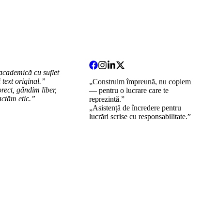
academică cu suflet
i text original.”
„Construim împreună, nu copiem
rect, gândim liber,
— pentru o lucrare care te
actăm etic.”
reprezintă.”
„Asistență de încredere pentru
lucrări scrise cu responsabilitate.”