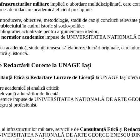
nfrastructurilor militare
implică o abordare multidisciplinară, care co
 proces de redactare academică eficient presupune:
introducere, obiective, metodologie, studii de caz și concluzii relevante p
subiectului
în cadrul istoric și socio-politic;
ibliografiei actualizate pentru argumentarea ideilor;
a normelor academice
impuse de UNIVERSITATEA NATIONALĂ 
rea academică, studenții reușesc să elaboreze lucrări originale, care aduc
ică și istorică.
ale Redactării Corecte la UNAGE Iași
ltanță Etică
și
Redactare Lucrare de Licență
la UNAGE Iași oferă m
e academică și analiză critică;
elevanță a lucrărilor de licență;
 și academice impuse de UNIVERSITATEA NATIONALĂ DE ARTE G
ru și profesionist.
 infrastructurilor militare, serviciile de
Consultanță Etică
și
Redacta
La UNIVERSITATEA NATIONALĂ DE ARTE GEORGE ENESCU DIN IAȘI, a