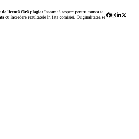
e de licență fără plagiat
înseamnă respect pentru munca ta
nta cu încredere rezultatele în fața comisiei. Originalitatea se