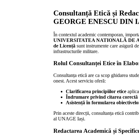
Consultanță Etică și R
GEORGE ENESCU DIN I
În contextul academic contemporan, importanța
UNIVERSITATEA NATIONALĂ DE A
de Licență
sunt instrumente care asigură de
infrastructurile militare.
Rolul Consultanței Etice în Elabo
Consultanța etică are ca scop ghidarea studen
onest. Acest serviciu oferă:
Clarificarea principiilor etice
aplica
Îndrumare privind citarea corectă 
Asistență în formularea obiectivelo
Prin aceste direcții, consultanța etică contri
al UNAGE Iași.
Redactarea Academică și Specificu