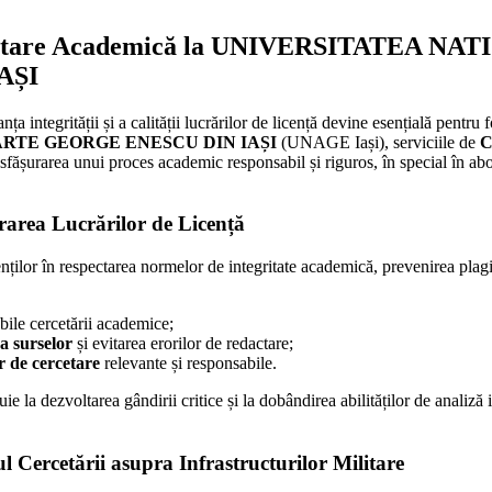
edactare Academică la UNIVERSITATEA N
AȘI
 integrității și a calității lucrărilor de licență devine esențială pentru 
RTE GEORGE ENESCU DIN IAȘI
(UNAGE Iași), serviciile de
C
sfășurarea unui proces academic responsabil și riguros, în special în 
rarea Lucrărilor de Licență
ților în respectarea normelor de integritate academică, prevenirea plagia
bile cercetării academice;
a surselor
și evitarea erorilor de redactare;
r de cercetare
relevante și responsabile.
buie la dezvoltarea gândirii critice și la dobândirea abilităților de anali
l Cercetării asupra Infrastructurilor Militare