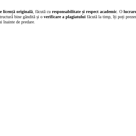
e licență originală
, făcută cu
responsabilitate și respect academic
.
O
lucrar
structură bine gândită și o
verificare a plagiatului
făcută la timp, îți poți preze
ui înainte de predare.