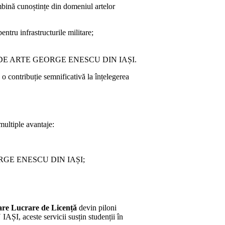
mbină cunoștințe din domeniul artelor
entru infrastructurile militare;
DE ARTE GEORGE ENESCU DIN IAȘI.
 o contribuție semnificativă la înțelegerea
ultiple avantaje:
EORGE ENESCU DIN IAȘI;
re Lucrare de Licență
devin piloni
ceste servicii susțin studenții în