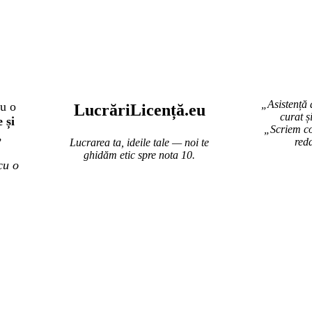
„Asistență 
ru o
Lucr
ă
riLi
cență
.eu
curat ș
 și
„Scriem co
,
red
Lucrarea ta, ideile tale — noi te
ghidăm etic spre nota 10.
cu o