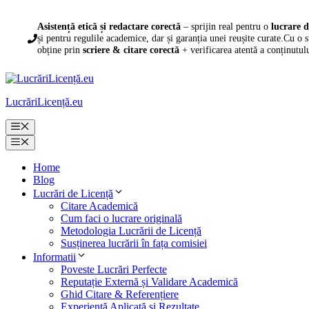
Sari
la
Asistență etică și redactare corectă
– sprijin real pentru o
lucrare d
conținut
și pentru regulile academice, dar și garanția unei reușite curate.Cu o 
obține prin
scriere & citare corectă
+ verificarea atentă a conținutul
LucrăriLicență.eu
Meniu
Meniu
Home
Blog
Lucrări de Licență
Citare Academică
Cum faci o lucrare originală
Metodologia Lucrării de Licență
Susținerea lucrării în fața comisiei
Informatii
Poveste Lucrări Perfecte
Reputație Externă și Validare Academică
Ghid Citare & Referențiere
Experiență Aplicată și Rezultate