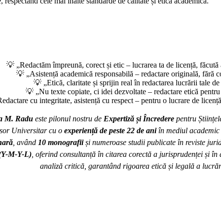
e, respectând cele mai înalte standarde de calitate și etică academică.
💡 „Redactăm împreună, corect și etic – lucrarea ta de licență, făcută
💡 „Asistență academică responsabilă – redactare originală, fără 
💡 „Etică, claritate și sprijin real în redactarea lucrării tale de
💡 „Nu texte copiate, ci idei dezvoltate – redactare etică pentru 
edactare cu integritate, asistență cu respect – pentru o lucrare de licenț
ea M. Radu
este pilonul nostru de
Expertiză și Încredere
pentru Științel
esor Universitar cu o
experiență de peste 22 de ani
în mediul academic ș
nară
, având
10 monografii
și numeroase studii publicate în reviste jurid
 (Y-M-Y-L)
, oferind consultanță în citarea corectă a jurisprudenței și î
analiză critică, garantând rigoarea etică și legală a lucrări