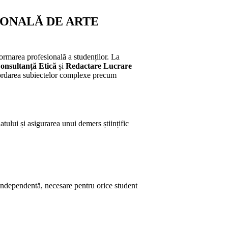
ATIONALĂ DE ARTE
formarea profesională a studenților. La
onsultanță Etică
și
Redactare Lucrare
abordarea subiectelor complexe precum
tului și asigurarea unui demers științific
ză independentă, necesare pentru orice student