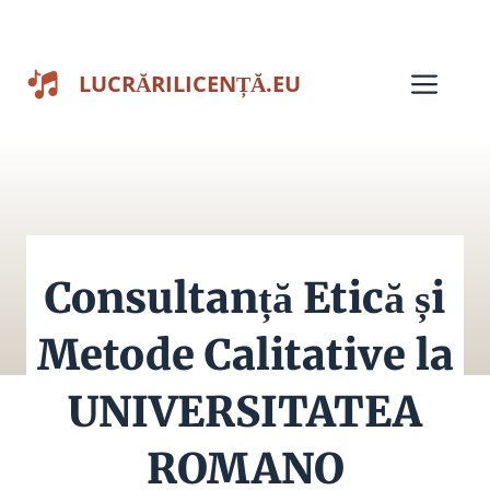
Sari
la
Men
LUCRĂRILICENȚĂ.EU
conținut
Consultanță Etică și
Metode Calitative la
UNIVERSITATEA
ROMANO