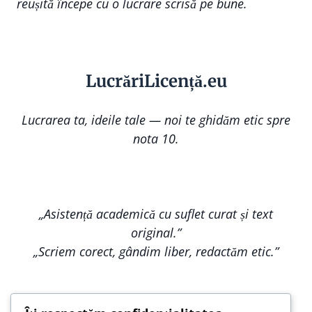
reușită începe cu o lucrare scrisă pe bune.
Lucr
ă
riLi
cență
.eu
Lucrarea ta, ideile tale — noi te ghidăm etic spre
nota 10.
„Asistență academică cu suflet curat și text
original.”
„Scriem corect, gândim liber, redactăm etic.”