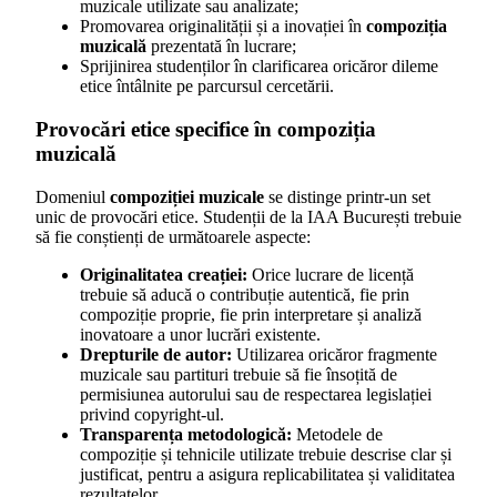
muzicale utilizate sau analizate;
Promovarea originalității și a inovației în
compoziția
muzicală
prezentată în lucrare;
Sprijinirea studenților în clarificarea oricăror dileme
etice întâlnite pe parcursul cercetării.
Provocări etice specifice în compoziția
muzicală
Domeniul
compoziției muzicale
se distinge printr-un set
unic de provocări etice. Studenții de la IAA București trebuie
să fie conștienți de următoarele aspecte:
Originalitatea creației:
Orice lucrare de licență
trebuie să aducă o contribuție autentică, fie prin
compoziție proprie, fie prin interpretare și analiză
inovatoare a unor lucrări existente.
Drepturile de autor:
Utilizarea oricăror fragmente
muzicale sau partituri trebuie să fie însoțită de
permisiunea autorului sau de respectarea legislației
privind copyright-ul.
Transparența metodologică:
Metodele de
compoziție și tehnicile utilizate trebuie descrise clar și
justificat, pentru a asigura replicabilitatea și validitatea
rezultatelor.