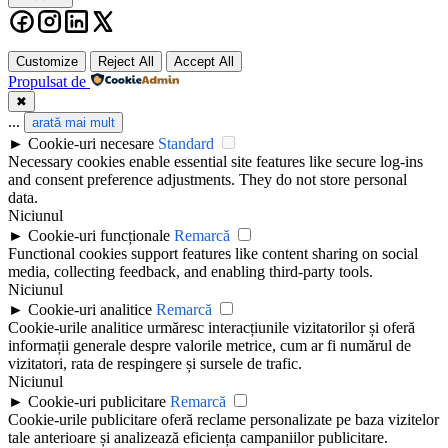
Close
Customize
Reject All
Accept All
Propulsat de
✖
...
arată mai mult
►
Cookie-uri necesare
Standard
Necessary cookies enable essential site features like secure log-ins
and consent preference adjustments. They do not store personal
data.
Niciunul
►
Cookie-uri funcționale
Remarcă
Functional cookies support features like content sharing on social
media, collecting feedback, and enabling third-party tools.
Niciunul
►
Cookie-uri analitice
Remarcă
Cookie-urile analitice urmăresc interacțiunile vizitatorilor și oferă
informații generale despre valorile metrice, cum ar fi numărul de
vizitatori, rata de respingere și sursele de trafic.
Niciunul
►
Cookie-uri publicitare
Remarcă
Cookie-urile publicitare oferă reclame personalizate pe baza vizitelor
tale anterioare și analizează eficiența campaniilor publicitare.