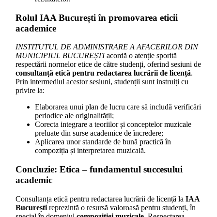
Rolul IAA București în promovarea eticii
academice
INSTITUTUL DE ADMINISTRARE A AFACERILOR DIN
MUNICIPIUL BUCUREȘTI
acordă o atenție sporită
respectării normelor etice de către studenți, oferind sesiuni de
consultanță etică pentru redactarea lucrării de licență
.
Prin intermediul acestor sesiuni, studenții sunt instruiți cu
privire la:
Elaborarea unui plan de lucru care să includă verificări
periodice ale originalității;
Corecta integrare a teoriilor și conceptelor muzicale
preluate din surse academice de încredere;
Aplicarea unor standarde de bună practică în
compoziția și interpretarea muzicală.
Concluzie: Etica – fundamentul succesului
academic
Consultanța etică pentru redactarea lucrării de licență la
IAA
București
reprezintă o resursă valoroasă pentru studenți, în
special în domeniul
compoziției muzicale
. Respectarea