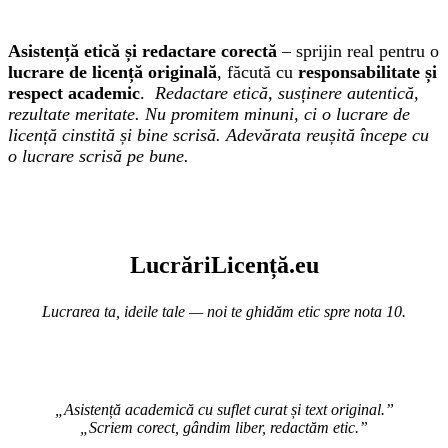
Asistență etică și redactare corectă
– sprijin real pentru o
lucrare de licență originală
, făcută cu
responsabilitate și
respect academic
.
Redactare etică, susținere autentică,
rezultate meritate. Nu promitem minuni, ci o lucrare de
licență cinstită și bine scrisă. Adevărata reușită începe cu
o lucrare scrisă pe bune.
Lucr
ă
riLi
cență
.eu
Lucrarea ta, ideile tale — noi te ghidăm etic spre nota 10.
„Asistență academică cu suflet curat și text original.”
„Scriem corect, gândim liber, redactăm etic.”