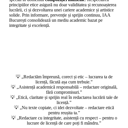
principiilor etice asigură nu doar validitatea și recunoașterea
lucrării, ci și dezvoltarea unei cariere academice și artistice
solide. Prin informare, prevenție și sprijin continuu, IAA
București consolidează un mediu academic bazat pe
integritate și excelență.
💡 „Redactăm împreună, corect și etic – lucrarea ta de
licență, făcută așa cum trebuie.”
💡 „Asistență academică responsabilă – redactare originală,
fără compromisuri.”
💡 „Etică, claritate și sprijin real în redactarea lucrării tale de
licență.”
💡 „Nu texte copiate, ci idei dezvoltate – redactare etică
pentru reușita ta.”
💡 „Redactare cu integritate, asistență cu respect – pentru o
lucrare de licență de care poți fi mândru.”