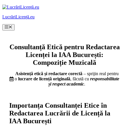
Sari
la
LucrăriLicență.eu
conținut
Meniu
Consultanță Etică pentru Redactarea
Licenței la IAA București:
Compoziție Muzicală
Asistență etică și redactare corectă
– sprijin real pentru
o
lucrare de licență originală
, făcută cu
responsabilitate
și respect academic
.
Importanța Consultanței Etice în
Redactarea Lucrării de Licență la
IAA București