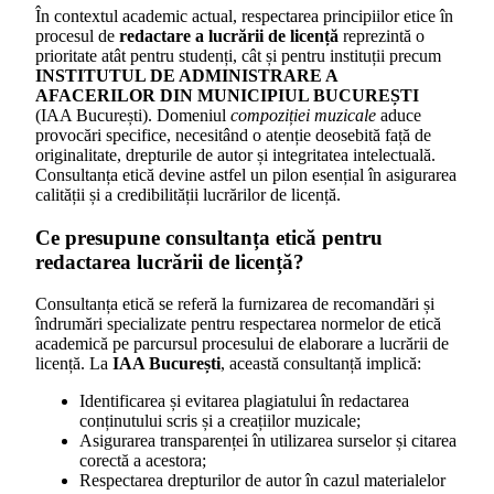
În contextul academic actual, respectarea principiilor etice în
procesul de
redactare a lucrării de licență
reprezintă o
prioritate atât pentru studenți, cât și pentru instituții precum
INSTITUTUL DE ADMINISTRARE A
AFACERILOR DIN MUNICIPIUL BUCUREȘTI
(IAA București). Domeniul
compoziției muzicale
aduce
provocări specifice, necesitând o atenție deosebită față de
originalitate, drepturile de autor și integritatea intelectuală.
Consultanța etică devine astfel un pilon esențial în asigurarea
calității și a credibilității lucrărilor de licență.
Ce presupune consultanța etică pentru
redactarea lucrării de licență?
Consultanța etică se referă la furnizarea de recomandări și
îndrumări specializate pentru respectarea normelor de etică
academică pe parcursul procesului de elaborare a lucrării de
licență. La
IAA București
, această consultanță implică:
Identificarea și evitarea plagiatului în redactarea
conținutului scris și a creațiilor muzicale;
Asigurarea transparenței în utilizarea surselor și citarea
corectă a acestora;
Respectarea drepturilor de autor în cazul materialelor