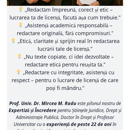
„Redactăm împreună, corect și etic –
lucrarea ta de licență, făcută așa cum trebuie.”
„Asistență academică responsabilă –
redactare originală, fără compromisuri.”
„Etică, claritate și sprijin real în redactarea
lucrării tale de licență.”
„Nu texte copiate, ci idei dezvoltate –
redactare etică pentru reușita ta.”
„Redactare cu integritate, asistență cu
respect – pentru o lucrare de licență de care
poți fi mândru.”
Prof. Univ. Dr. Mircea M. Radu
este pilonul nostru de
Expertiză și Încredere
pentru Științele Juridice, Drept și
Administrație Publică. Doctor în Drept și Profesor
Universitar cu o
experiență de peste 22 de ani
în