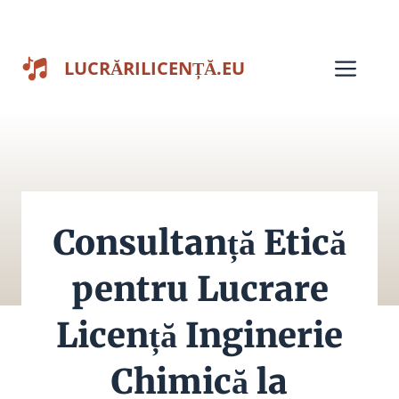
Sari
la
Men
LUCRĂRILICENȚĂ.EU
conținut
Consultanță Etică
pentru Lucrare
Licență Inginerie
Chimică la