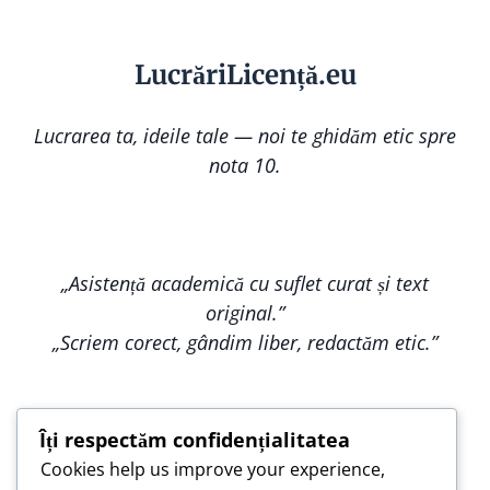
Lucr
ă
riLi
cență
.eu
Lucrarea ta, ideile tale — noi te ghidăm etic spre
nota 10.
„Asistență academică cu suflet curat și text
original.”
„Scriem corect, gândim liber, redactăm etic.”
Îți respectăm confidențialitatea
Cookies help us improve your experience,
„Construim împreună, nu copiem — pentru o