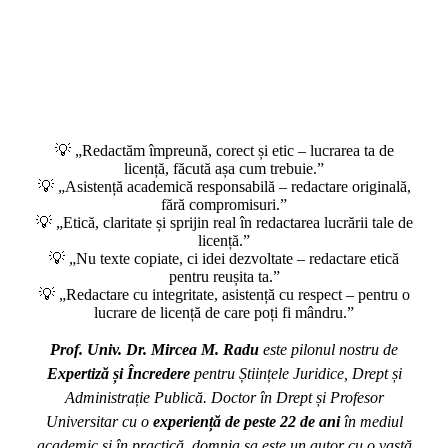
💡 „Redactăm împreună, corect și etic – lucrarea ta de
licență, făcută așa cum trebuie.”
💡 „Asistență academică responsabilă – redactare originală,
fără compromisuri.”
💡 „Etică, claritate și sprijin real în redactarea lucrării tale de
licență.”
💡 „Nu texte copiate, ci idei dezvoltate – redactare etică
pentru reușita ta.”
💡 „Redactare cu integritate, asistență cu respect – pentru o
lucrare de licență de care poți fi mândru.”
Prof. Univ. Dr. Mircea M. Radu
este pilonul nostru de
Expertiză și Încredere
pentru Științele Juridice, Drept și
Administrație Publică. Doctor în Drept și Profesor
Universitar cu o
experiență de peste 22 de ani
în mediul
academic și în practică, domnia sa este un autor cu o vastă