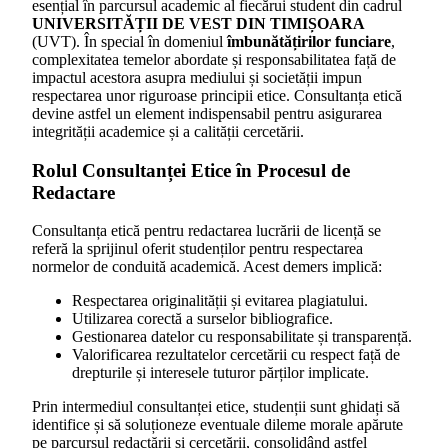
esențial în parcursul academic al fiecărui student din cadrul
UNIVERSITĂȚII DE VEST DIN TIMIȘOARA
(UVT). În special în domeniul
îmbunătățirilor funciare
,
complexitatea temelor abordate și responsabilitatea față de
impactul acestora asupra mediului și societății impun
respectarea unor riguroase principii etice. Consultanța etică
devine astfel un element indispensabil pentru asigurarea
integrității academice și a calității cercetării.
Rolul Consultanței Etice în Procesul de
Redactare
Consultanța etică pentru redactarea lucrării de licență se
referă la sprijinul oferit studenților pentru respectarea
normelor de conduită academică. Acest demers implică:
Respectarea originalității și evitarea plagiatului.
Utilizarea corectă a surselor bibliografice.
Gestionarea datelor cu responsabilitate și transparență.
Valorificarea rezultatelor cercetării cu respect față de
drepturile și interesele tuturor părților implicate.
Prin intermediul consultanței etice, studenții sunt ghidați să
identifice și să soluționeze eventuale dileme morale apărute
pe parcursul redactării și cercetării, consolidând astfel