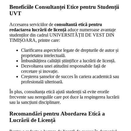
Beneficiile Consultanței Etice pentru Studenții
UVT
Accesarea serviciilor de
consultantă etică pentru
redactarea lucrării de licență
aduce numeroase avantaje
studenților din cadrul UNIVERSITĂȚII DE VEST DIN
TIMIȘOARA, printre care:
Clarificarea aspectelor legate de drepturile de autor și
proprietatea intelectuală.
Îmbunătățirea calității științifice a lucrării de licență.
Dezvoltarea unei atitudini responsabile față de
cercetare și inovație.
Creșterea șanselor de succes în cariera academică sau
profesională ulterioară.
În plus, consultanța etică ajută studenții să evite erorile
frecvente sau neregulile care pot duce la respingerea lucrării
sau la sancțiuni disciplinare.
Recomandări pentru Abordarea Etică a
Lucrării de Licență