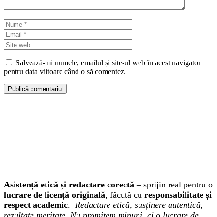
Nume
Email
Site
web
Salvează-mi numele, emailul și site-ul web în acest navigator
pentru data viitoare când o să comentez.
Asistență etică și redactare corectă
– sprijin real pentru o
lucrare de licență originală
, făcută cu
responsabilitate și
respect academic
.
Redactare etică, susținere autentică,
rezultate meritate. Nu promitem minuni, ci o lucrare de