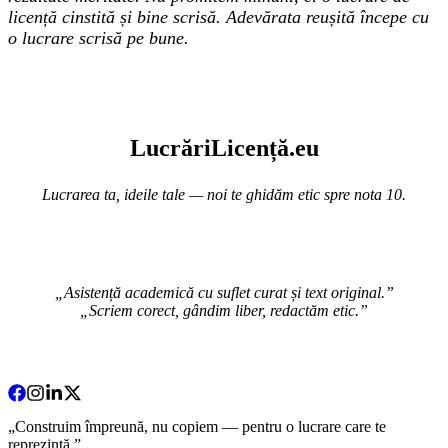
licență cinstită și bine scrisă. Adevărata reușită începe cu
o lucrare scrisă pe bune.
Lucr
ă
riLi
cență
.eu
Lucrarea ta, ideile tale — noi te ghidăm etic spre nota 10.
„Asistență academică cu suflet curat și text original.”
„Scriem corect, gândim liber, redactăm etic.”
„Construim împreună, nu copiem — pentru o lucrare care te
reprezintă.”