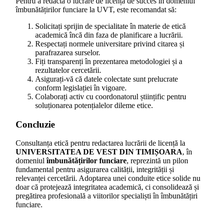
Pentru a redacta o lucrare de licență de succes în domeniul
îmbunătățirilor funciare la UVT, este recomandat să:
Solicitați sprijin de specialitate în materie de etică
academică încă din faza de planificare a lucrării.
Respectați normele universitare privind citarea și
parafrazarea surselor.
Fiți transparenți în prezentarea metodologiei și a
rezultatelor cercetării.
Asigurați-vă că datele colectate sunt prelucrate
conform legislației în vigoare.
Colaborați activ cu coordonatorul științific pentru
soluționarea potențialelor dileme etice.
Concluzie
Consultanța etică pentru redactarea lucrării de licență la
UNIVERSITATEA DE VEST DIN TIMIȘOARA
, în
domeniul
îmbunătățirilor funciare
, reprezintă un pilon
fundamental pentru asigurarea calității, integrității și
relevanței cercetării. Adoptarea unei conduite etice solide nu
doar că protejează integritatea academică, ci consolidează și
pregătirea profesională a viitorilor specialiști în îmbunătățiri
funciare.