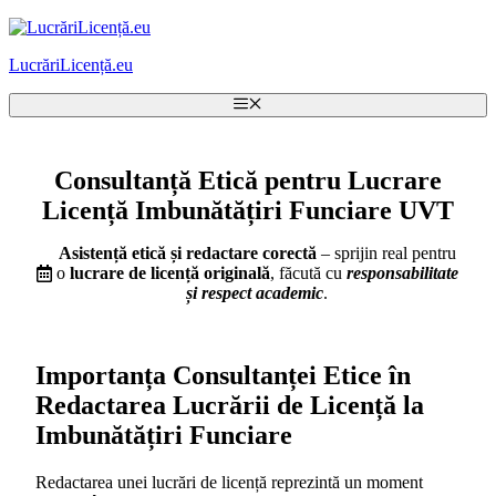
Sari
la
LucrăriLicență.eu
conținut
Meniu
Consultanță Etică pentru Lucrare
Licență Imbunătățiri Funciare UVT
Asistență etică și redactare corectă
– sprijin real pentru
o
lucrare de licență originală
, făcută cu
responsabilitate
și respect academic
.
Importanța Consultanței Etice în
Redactarea Lucrării de Licență la
Imbunătățiri Funciare
Redactarea unei lucrări de licență reprezintă un moment