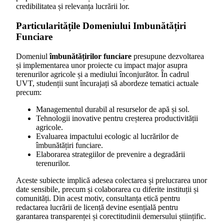
credibilitatea și relevanța lucrării lor.
Particularitățile Domeniului Imbunătățiri
Funciare
Domeniul
îmbunătățirilor funciare
presupune dezvoltarea
și implementarea unor proiecte cu impact major asupra
terenurilor agricole și a mediului înconjurător. În cadrul
UVT, studenții sunt încurajați să abordeze tematici actuale
precum:
Managementul durabil al resurselor de apă și sol.
Tehnologii inovative pentru creșterea productivității
agricole.
Evaluarea impactului ecologic al lucrărilor de
îmbunătățiri funciare.
Elaborarea strategiilor de prevenire a degradării
terenurilor.
Aceste subiecte implică adesea colectarea și prelucrarea unor
date sensibile, precum și colaborarea cu diferite instituții și
comunități. Din acest motiv, consultanța etică pentru
redactarea lucrării de licență devine esențială pentru
garantarea transparenței și corectitudinii demersului științific.