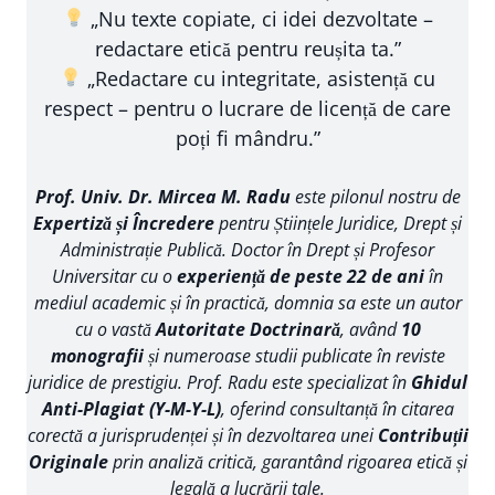
„Nu texte copiate, ci idei dezvoltate –
redactare etică pentru reușita ta.”
„Redactare cu integritate, asistență cu
respect – pentru o lucrare de licență de care
poți fi mândru.”
Prof. Univ. Dr. Mircea M. Radu
este pilonul nostru de
Expertiză și Încredere
pentru Științele Juridice, Drept și
Administrație Publică. Doctor în Drept și Profesor
Universitar cu o
experiență de peste 22 de ani
în
mediul academic și în practică, domnia sa este un autor
cu o vastă
Autoritate Doctrinară
, având
10
monografii
și numeroase studii publicate în reviste
juridice de prestigiu. Prof. Radu este specializat în
Ghidul
Anti-Plagiat (Y-M-Y-L)
, oferind consultanță în citarea
corectă a jurisprudenței și în dezvoltarea unei
Contribuții
Originale
prin analiză critică, garantând rigoarea etică și
legală a lucrării tale.