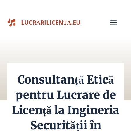
Sari
la
Men
LUCRĂRILICENȚĂ.EU
conținut
Consultanță Etică
pentru Lucrare de
Licență la Ingineria
Securității în