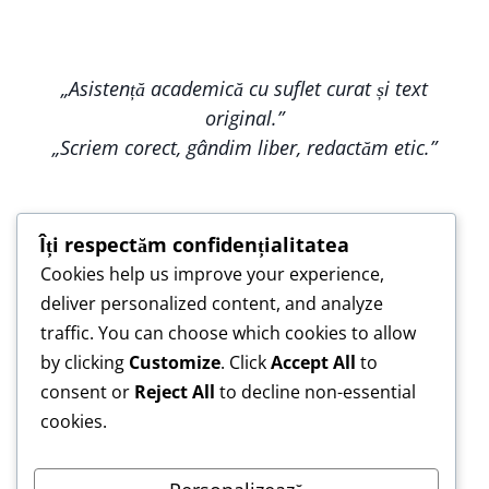
„Asistență academică cu suflet curat și text
original.”
„Scriem corect, gândim liber, redactăm etic.”
Îți respectăm confidențialitatea
Cookies help us improve your experience,
„Construim împreună, nu copiem — pentru o
deliver personalized content, and analyze
lucrare care te reprezintă.”
traffic. You can choose which cookies to allow
„Asistență de încredere pentru lucrări scrise cu
by clicking
Customize
. Click
Accept All
to
responsabilitate.”
consent or
Reject All
to decline non-essential
cookies.