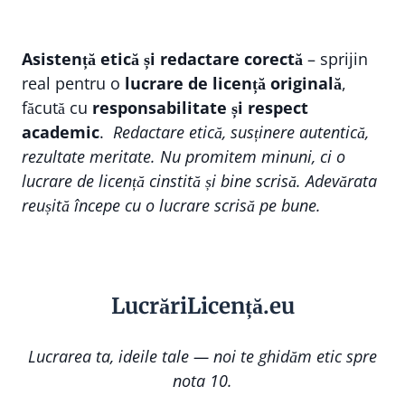
Asistență etică și redactare corectă
– sprijin
real pentru o
lucrare de licență originală
,
făcută cu
responsabilitate și respect
academic
.
Redactare etică, susținere autentică,
rezultate meritate. Nu promitem minuni, ci o
lucrare de licență cinstită și bine scrisă. Adevărata
reușită începe cu o lucrare scrisă pe bune.
Lucr
ă
riLi
cență
.eu
Lucrarea ta, ideile tale — noi te ghidăm etic spre
nota 10.