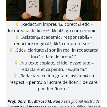
„Redactăm împreună, corect și etic –
lucrarea ta de licență, făcută așa cum trebuie.”
„Asistență academică responsabilă –
redactare originală, fără compromisuri.”
„Etică, claritate și sprijin real în redactarea
lucrării tale de licență.”
„Nu texte copiate, ci idei dezvoltate –
redactare etică pentru reușita ta.”
„Redactare cu integritate, asistență cu
respect – pentru o lucrare de licență de care
poți fi mândru.”
Prof. Univ. Dr. Mircea M. Radu
este pilonul nostru de
Expertiză și Încredere
pentru Științele Juridice, Drept și