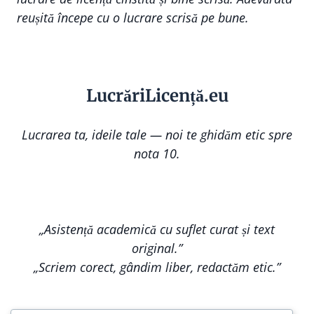
reușită începe cu o lucrare scrisă pe bune.
Lucr
ă
riLi
cență
.eu
Lucrarea ta, ideile tale — noi te ghidăm etic spre
nota 10.
„Asistență academică cu suflet curat și text
original.”
„Scriem corect, gândim liber, redactăm etic.”