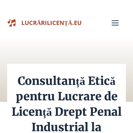
Sari
la
Men
LUCRĂRILICENȚĂ.EU
conținut
Consultanță Etică
pentru Lucrare de
Licență Drept Penal
Industrial la