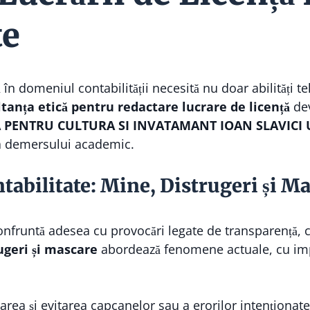
te
în domeniul contabilității necesită nu doar abilități teh
tanța etică pentru redactare lucrare de licență
dev
 PENTRU CULTURA SI INVATAMANT IOAN SLAVICI 
tea demersului academic.
ntabilitate: Mine, Distrugeri și M
onfruntă adesea cu provocări legate de transparență, c
ugeri și mascare
abordează fenomene actuale, cu impl
carea și evitarea capcanelor sau a erorilor intenționate