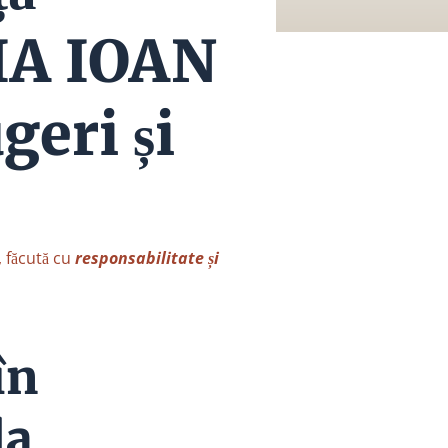
IA IOAN
geri și
, făcută cu
responsabilitate și
în
la