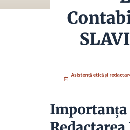
Contab
SLAVIC
Asistență etică și redactar
Importanța 
Redactarea L