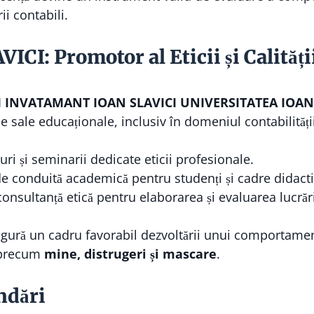
ii contabili.
I: Promotor al Eticii și Calități
 INVATAMANT IOAN SLAVICI UNIVERSITATEA IOAN
e sale educaționale, inclusiv în domeniul contabilității.
i și seminarii dedicate eticii profesionale.
 conduită academică pentru studenți și cadre didacti
onsultanță etică pentru elaborarea și evaluarea lucrări
asigură un cadru favorabil dezvoltării unui comportamen
, precum
mine, distrugeri și mascare
.
ndări