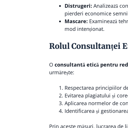
Distrugeri:
Analizează cons
pierderi economice semnif
Mascare:
Examinează tehni
mod intenționat.
Rolul Consultanței E
O
consultantă etică pentru red
urmărește:
Respectarea principiilor de
Evitarea plagiatului și core
Aplicarea normelor de confi
Identificarea și gestionare
Prin aceste măsuri, lucrarea de 