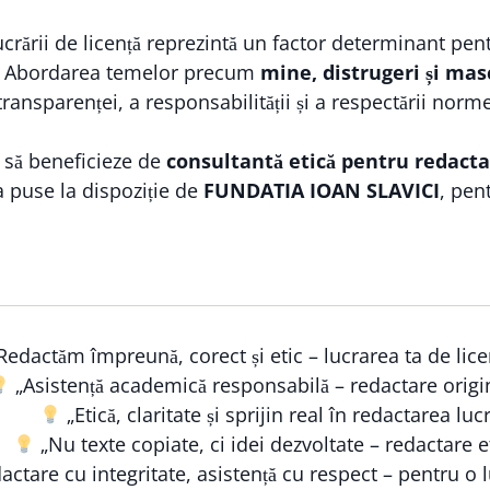
ucrării de licență reprezintă un factor determinant pe
ili. Abordarea temelor precum
mine, distrugeri și mas
transparenței, a responsabilității și a respectării norm
 să beneficieze de
consultantă etică pentru redacta
a puse la dispoziție de
FUNDATIA IOAN SLAVICI
, pen
Redactăm împreună, corect și etic – lucrarea ta de lice
„Asistență academică responsabilă – redactare origi
„Etică, claritate și sprijin real în redactarea lucr
„Nu texte copiate, ci idei dezvoltate – redactare et
ctare cu integritate, asistență cu respect – pentru o lu