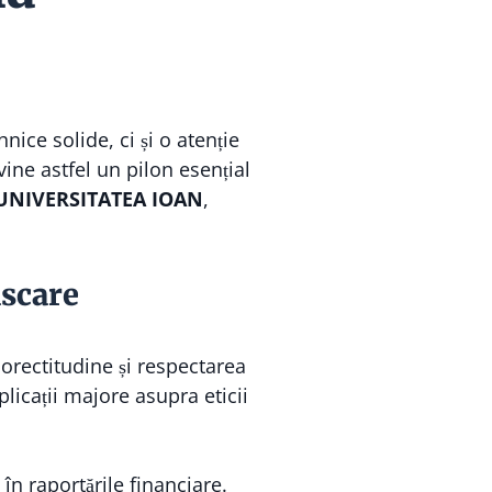
nice solide, ci și o atenție
ine astfel un pilon esențial
UNIVERSITATEA IOAN
,
ascare
orectitudine și respectarea
icații majore asupra eticii
 în raportările financiare.