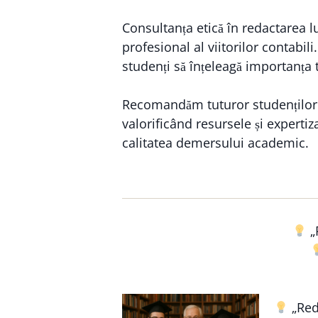
Consultanța etică în redactarea l
profesional al viitorilor contab
studenți să înțeleagă importanța 
Recomandăm tuturor studenților
valorificând resursele și expertiz
calitatea demersului academic.
„
„Reda