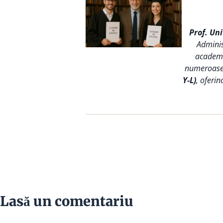
Prof. Un
Adminis
academic
numeroase s
Y-L)
, oferin
Lasă un comentariu