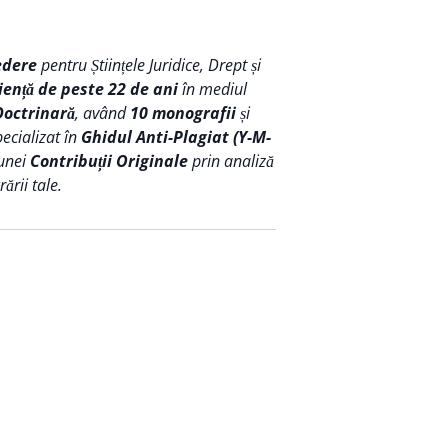
edere
pentru Științele Juridice, Drept și
iență de peste 22 de ani
în mediul
Doctrinară
, având
10 monografii
și
pecializat în
Ghidul Anti-Plagiat (Y-M-
 unei
Contribuții Originale
prin analiză
ării tale.