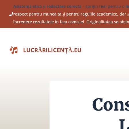
Sari
Asistență etică și redactare corectă
– sprijin real pentru o
l
la
respect pentru munca ta și pentru regulile academice, dar și
conținut
încredere rezultatele în fața comisiei. Originalitatea se obț
LUCRĂRILICENȚĂ.EU
Cons
L