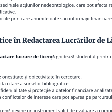
ecințele acțiunilor nedeontologice, care pot afecta rep
icative.
cile prin care anumite date sau informații financiar
tice în Redactarea Lucrărilor de L
actare lucrare de licență
ghidează studentul printr-u
 onestitate și obiectivitate în cercetare.
cta citare a surselor bibliografice.
dențialitate și protecție a datelor financiare analizat
a conflictelor de interese care pot apărea pe parcursul
licență devine un instrument valid de evaluare a compe