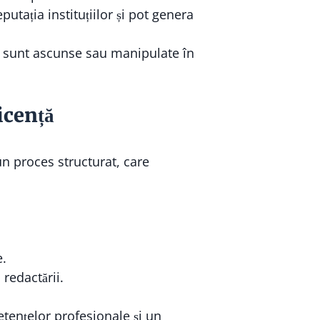
utația instituțiilor și pot genera
e sunt ascunse sau manipulate în
icență
n proces structurat, care
e.
 redactării.
tențelor profesionale și un