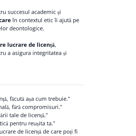
ntru succesul academic și
care
în contextul etic îi ajută pe
elor deontologice.
re lucrare de licență
,
tru a asigura integritatea și
nță, făcută așa cum trebuie.”
nală, fără compromisuri.”
ării tale de licență.”
ică pentru reușita ta.”
crare de licență de care poți fi