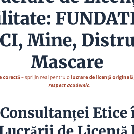
ilitate: FUNDAT
I, Mine, Distru
Mascare
e corectă
– sprijin real pentru o
lucrare de licență originală
respect academic
.
Consultanței Etice 
ucrării de Licență 