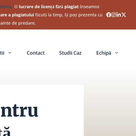
ademic
.
O
lucrare de licență fără plagiat
înseamnă
care a plagiatului
făcută la timp, îți poți prezenta cu
nainte de predare.
ii
Contact
Studii Caz
Echipă
entru
ță