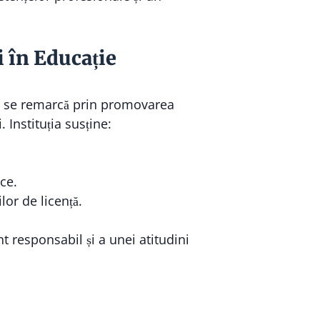
i în Educație
se remarcă prin promovarea
 Instituția susține:
ce.
lor de licență.
t responsabil și a unei atitudini