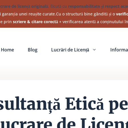
ucrare de licență originală
, făcută cu
responsabilitate și respect ac
 garanția unei reușite curate.Cu o structură bine gândită și o
verifi
ine prin
scriere & citare corectă
+ verificarea atentă a conținutului î
Home
Blog
Lucrări de Licență
Informat
ultanță Etică p
ucrare de Licen