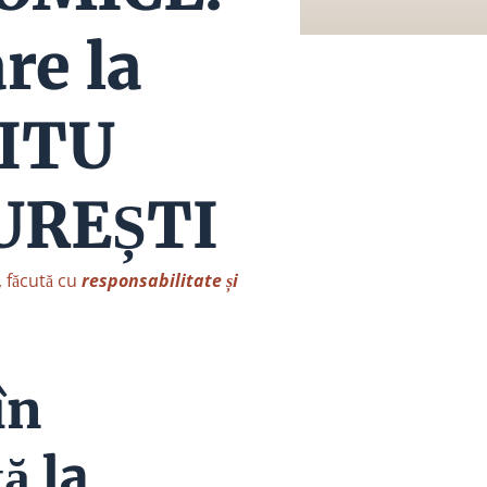
re la
ITU
UREȘTI
, făcută cu
responsabilitate și
în
ă la