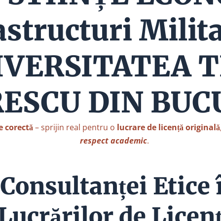
astructuri Milita
IVERSITATEA T
ESCU DIN BUC
e corectă
– sprijin real pentru o
lucrare de licență originală
respect academic
.
Consultanței Etice 
Lucrărilor de Licenț