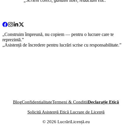
„Scriem corect, gândim liber, redactăm etic.”
„Construim împreună, nu copiem — pentru o lucrare care te
reprezintă.”
„Asistență de încredere pentru lucrări scrise cu responsabilitate.”
Blog
Confidentialitate
Termeni & Conditii
Declarație Etică
Solicită Asistență Etică Lucrare de Licență
© 2026 LucrăriLicență.eu