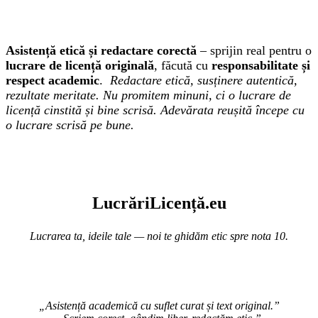
Asistență etică și redactare corectă
– sprijin real pentru o
lucrare de licență originală
, făcută cu
responsabilitate și
respect academic
.
Redactare etică, susținere autentică,
rezultate meritate. Nu promitem minuni, ci o lucrare de
licență cinstită și bine scrisă. Adevărata reușită începe cu
o lucrare scrisă pe bune.
Lucr
ă
riLi
cență
.eu
Lucrarea ta, ideile tale — noi te ghidăm etic spre nota 10.
„Asistență academică cu suflet curat și text original.”