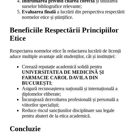
Îndrumarea privind citarea corectă
și utilizarea
surselor bibliografice relevante;
Evaluarea finală
a lucrării din perspectiva respectării
normelor etice și științifice.
Beneficiile Respectării Principiilor
Etice
Respectarea normelor etice în redactarea lucrării de licență
aduce multiple avantaje atât studenților, cât și instituției:
Creează reputație academică solidă pentru
UNIVERSITATEA DE MEDICINĂ ȘI
FARMACIE CAROL DAVILA DIN
BUCUREȘTI
;
Asigură recunoașterea națională și internațională a
diplomelor eliberate;
Încurajează dezvoltarea profesională și personală a
viitorilor specialiști;
Reduce riscul sancțiunilor disciplinare sau legale
pentru abateri de la etica academică.
Concluzie