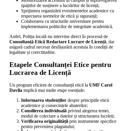
Monitorizarea accesului în campus și supravegherea
spațiilor de susținere a lucrărilor de licență;
Sprijinirea organizării evenimentelor academice cu
respectarea normelor de etică și siguranță;
Colaborarea cu structurile universitare pentru
implementarea politicilor de integritate academică.
Astfel, Poliția locală nu intervine direct în procesul de
Consultanță Etică Redactare Lucrare de Licență
, dar
asigură cadrul necesar desfășurării acestuia în condiții de
legalitate și corectitudine.
Etapele Consultanței Etice pentru
Lucrarea de Licență
Un program eficient de consultanță etică la
UMF Carol
Davila
implică mai multe etape esențiale:
Informarea studenților
despre principiile eticii
academice și consecințele abaterilor;
Consilierea individuală
privind alegerea temei,
modul de colectare a datelor și structurarea lucrării;
Verificarea originalității
prin instrumente specifice
pentru prevenirea plagiatului;