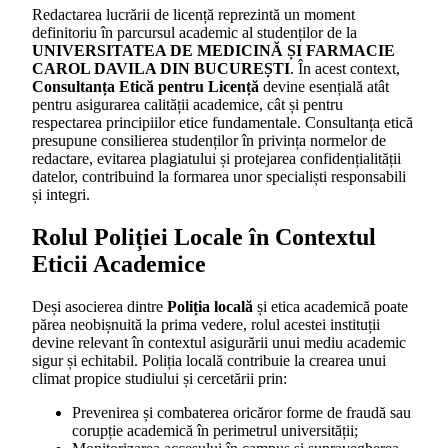
Redactarea lucrării de licență reprezintă un moment
definitoriu în parcursul academic al studenților de la
UNIVERSITATEA DE MEDICINĂ ȘI FARMACIE
CAROL DAVILA DIN BUCUREȘTI
. În acest context,
Consultanța Etică pentru Licență
devine esențială atât
pentru asigurarea calității academice, cât și pentru
respectarea principiilor etice fundamentale. Consultanța etică
presupune consilierea studenților în privința normelor de
redactare, evitarea plagiatului și protejarea confidențialității
datelor, contribuind la formarea unor specialiști responsabili
și integri.
Rolul Poliției Locale în Contextul
Eticii Academice
Deși asocierea dintre
Poliția locală
și etica academică poate
părea neobișnuită la prima vedere, rolul acestei instituții
devine relevant în contextul asigurării unui mediu academic
sigur și echitabil. Poliția locală contribuie la crearea unui
climat propice studiului și cercetării prin:
Prevenirea și combaterea oricăror forme de fraudă sau
corupție academică în perimetrul universității;