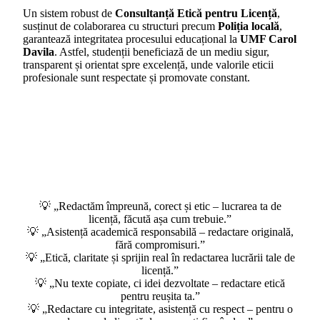
Un sistem robust de
Consultanță Etică pentru Licență
,
susținut de colaborarea cu structuri precum
Poliția locală
,
garantează integritatea procesului educațional la
UMF Carol
Davila
. Astfel, studenții beneficiază de un mediu sigur,
transparent și orientat spre excelență, unde valorile eticii
profesionale sunt respectate și promovate constant.
💡 „Redactăm împreună, corect și etic – lucrarea ta de
licență, făcută așa cum trebuie.”
💡 „Asistență academică responsabilă – redactare originală,
fără compromisuri.”
💡 „Etică, claritate și sprijin real în redactarea lucrării tale de
licență.”
💡 „Nu texte copiate, ci idei dezvoltate – redactare etică
pentru reușita ta.”
💡 „Redactare cu integritate, asistență cu respect – pentru o