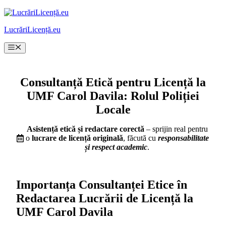
Sari
la
LucrăriLicență.eu
conținut
Meniu
Consultanță Etică pentru Licență la
UMF Carol Davila: Rolul Poliției
Locale
Asistență etică și redactare corectă
– sprijin real pentru
o
lucrare de licență originală
, făcută cu
responsabilitate
și respect academic
.
Importanța Consultanței Etice în
Redactarea Lucrării de Licență la
UMF Carol Davila