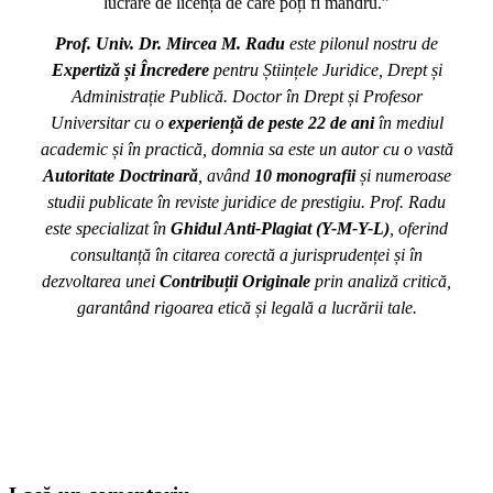
lucrare de licență de care poți fi mândru.”
Prof. Univ. Dr. Mircea M. Radu
este pilonul nostru de
Expertiză și Încredere
pentru Științele Juridice, Drept și
Administrație Publică. Doctor în Drept și Profesor
Universitar cu o
experiență de peste 22 de ani
în mediul
academic și în practică, domnia sa este un autor cu o vastă
Autoritate Doctrinară
, având
10 monografii
și numeroase
studii publicate în reviste juridice de prestigiu. Prof. Radu
este specializat în
Ghidul Anti-Plagiat (Y-M-Y-L)
, oferind
consultanță în citarea corectă a jurisprudenței și în
dezvoltarea unei
Contribuții Originale
prin analiză critică,
garantând rigoarea etică și legală a lucrării tale.