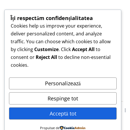
Îți respectăm confidențialitatea
Cookies help us improve your experience,
„Construim împreună, nu copiem — pentru o
deliver personalized content, and analyze
lucrare care te reprezintă.”
traffic. You can choose which cookies to allow
„Asistență de încredere pentru lucrări scrise cu
by clicking
Customize
. Click
Accept All
to
responsabilitate.”
consent or
Reject All
to decline non-essential
cookies.
Personalizează
Respinge tot
Blog
Confidentialitate
Termeni & Conditii
Declarație Etică
Acceptă tot
Solicită Asistență Etică Lucrare de Licență
© 2026 LucrăriLicență.eu
Propulsat de