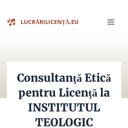
Sari
la
Men
LUCRĂRILICENȚĂ.EU
conținut
Consultanță Etică
pentru Licență la
INSTITUTUL
TEOLOGIC