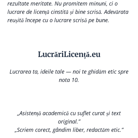
rezultate meritate. Nu promitem minuni, ci o
lucrare de licență cinstită și bine scrisă. Adevărata
reușită începe cu o lucrare scrisă pe bune.
Lucr
ă
riLi
cență
.eu
Lucrarea ta, ideile tale — noi te ghidăm etic spre
nota 10.
„Asistență academică cu suflet curat și text
original.”
„Scriem corect, gândim liber, redactăm etic.”