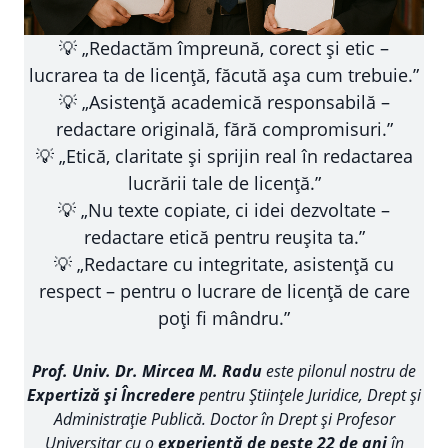
💡 „Redactăm împreună, corect și etic –
lucrarea ta de licență, făcută așa cum trebuie.”
💡 „Asistență academică responsabilă –
redactare originală, fără compromisuri.”
💡 „Etică, claritate și sprijin real în redactarea
lucrării tale de licență.”
💡 „Nu texte copiate, ci idei dezvoltate –
redactare etică pentru reușita ta.”
💡 „Redactare cu integritate, asistență cu
respect – pentru o lucrare de licență de care
poți fi mândru.”
Prof. Univ. Dr. Mircea M. Radu
este pilonul nostru de
Expertiză și Încredere
pentru Științele Juridice, Drept și
Administrație Publică. Doctor în Drept și Profesor
Universitar cu o
experiență de peste 22 de ani
în