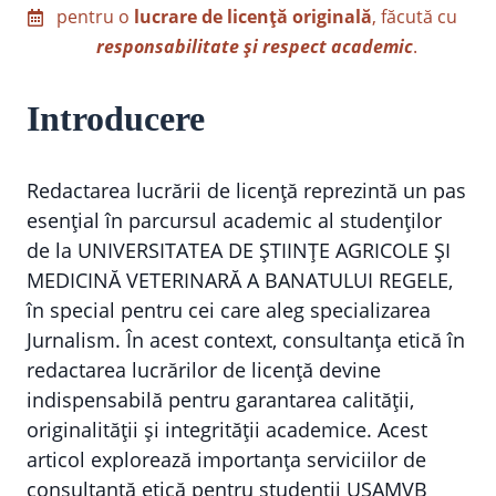
pentru o
lucrare de licență originală
, făcută cu
responsabilitate și respect academic
.
Introducere
Redactarea lucrării de licență reprezintă un pas
esențial în parcursul academic al studenților
de la UNIVERSITATEA DE ȘTIINȚE AGRICOLE ȘI
MEDICINĂ VETERINARĂ A BANATULUI REGELE,
în special pentru cei care aleg specializarea
Jurnalism. În acest context, consultanța etică în
redactarea lucrărilor de licență devine
indispensabilă pentru garantarea calității,
originalității și integrității academice. Acest
articol explorează importanța serviciilor de
consultanță etică pentru studenții USAMVB