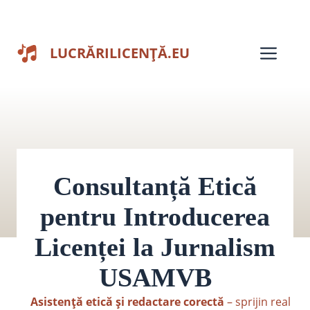
Sari
la
Men
LUCRĂRILICENȚĂ.EU
conținut
Consultanță Etică
pentru Introducerea
Licenței la Jurnalism
USAMVB
Asistență etică și redactare corectă
– sprijin real