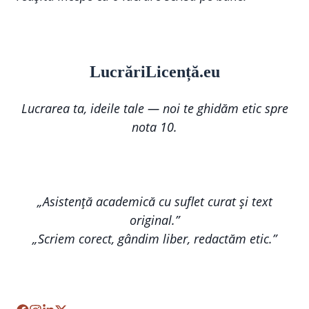
Lucr
ă
riLi
cență
.eu
Lucrarea ta, ideile tale — noi te ghidăm etic spre
nota 10.
„Asistență academică cu suflet curat și text
original.”
„Scriem corect, gândim liber, redactăm etic.”