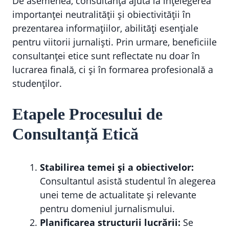
De asemenea, consultanța ajută la înțelegerea
importanței neutralității și obiectivității în
prezentarea informațiilor, abilități esențiale
pentru viitorii jurnaliști. Prin urmare, beneficiile
consultanței etice sunt reflectate nu doar în
lucrarea finală, ci și în formarea profesională a
studenților.
Etapele Procesului de
Consultanță Etică
Stabilirea temei și a obiectivelor:
Consultantul asistă studentul în alegerea
unei teme de actualitate și relevante
pentru domeniul jurnalismului.
Planificarea structurii lucrării:
Se