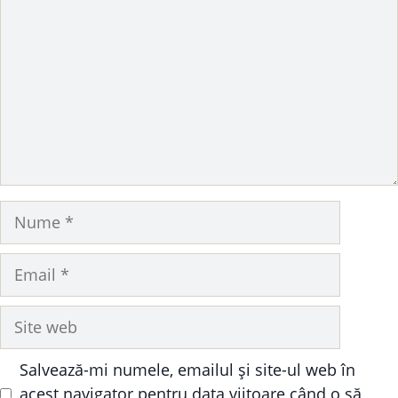
Nume
Email
Site
web
Salvează-mi numele, emailul și site-ul web în
acest navigator pentru data viitoare când o să