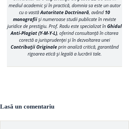
mediul academic și în practică, domnia sa este un autor
cu o vastă
Autoritate Doctrinară
, având
10
monografii
și numeroase studii publicate în reviste
juridice de prestigiu. Prof. Radu este specializat în
Ghidul
Anti-Plagiat (Y-M-Y-L)
, oferind consultanță în citarea
corectă a jurisprudenței și în dezvoltarea unei
Contribuții Originale
prin analiză critică, garantând
rigoarea etică și legală a lucrării tale.
Lasă un comentariu
Comentariu