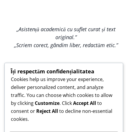
„Asistență academică cu suflet curat și text
original.”
„Scriem corect, gândim liber, redactăm etic.”
Îți respectăm confidențialitatea
Cookies help us improve your experience,
„Construim împreună, nu copiem — pentru o
deliver personalized content, and analyze
lucrare care te reprezintă.”
traffic. You can choose which cookies to allow
„Asistență de încredere pentru lucrări scrise cu
by clicking
Customize
. Click
Accept All
to
responsabilitate.”
consent or
Reject All
to decline non-essential
cookies.