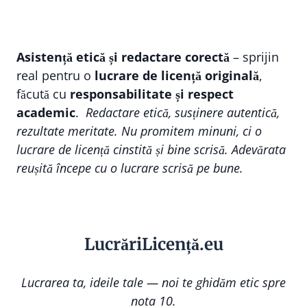
Asistență etică și redactare corectă
– sprijin
real pentru o
lucrare de licență originală
,
făcută cu
responsabilitate și respect
academic
.
Redactare etică, susținere autentică,
rezultate meritate. Nu promitem minuni, ci o
lucrare de licență cinstită și bine scrisă. Adevărata
reușită începe cu o lucrare scrisă pe bune.
Lucr
ă
riLi
cență
.eu
Lucrarea ta, ideile tale — noi te ghidăm etic spre
nota 10.