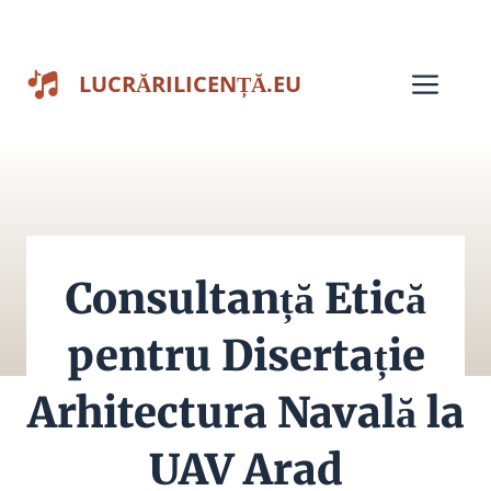
Sari
la
Men
LUCRĂRILICENȚĂ.EU
conținut
Consultanță Etică
pentru Disertație
Arhitectura Navală la
UAV Arad