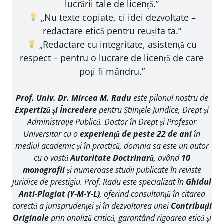
lucrării tale de licență.”
„Nu texte copiate, ci idei dezvoltate –
redactare etică pentru reușita ta.”
„Redactare cu integritate, asistență cu
respect – pentru o lucrare de licență de care
poți fi mândru.”
Prof. Univ. Dr. Mircea M. Radu
este pilonul nostru de
Expertiză și Încredere
pentru Științele Juridice, Drept și
Administrație Publică. Doctor în Drept și Profesor
Universitar cu o
experiență de peste 22 de ani
în
mediul academic și în practică, domnia sa este un autor
cu o vastă
Autoritate Doctrinară
, având
10
monografii
și numeroase studii publicate în reviste
juridice de prestigiu. Prof. Radu este specializat în
Ghidul
Anti-Plagiat (Y-M-Y-L)
, oferind consultanță în citarea
corectă a jurisprudenței și în dezvoltarea unei
Contribuții
Originale
prin analiză critică, garantând rigoarea etică și