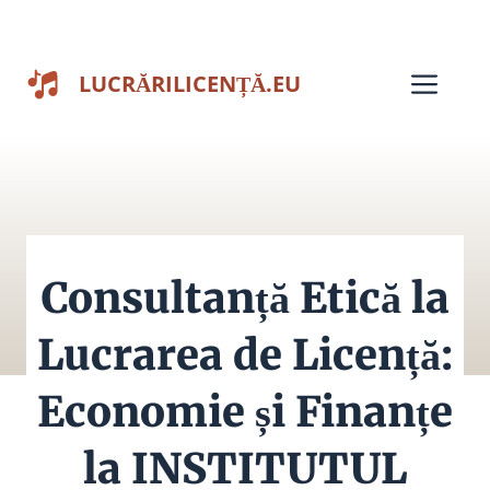
Sari
la
Men
LUCRĂRILICENȚĂ.EU
conținut
Consultanță Etică la
Lucrarea de Licență:
Economie și Finanțe
la INSTITUTUL