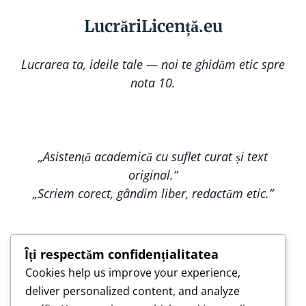
Lucr
ă
riLi
cență
.eu
Lucrarea ta, ideile tale — noi te ghidăm etic spre
nota 10.
„Asistență academică cu suflet curat și text
original.”
„Scriem corect, gândim liber, redactăm etic.”
Îți respectăm confidențialitatea
Cookies help us improve your experience,
„Construim împreună, nu copiem — pentru o
deliver personalized content, and analyze
lucrare care te reprezintă.”