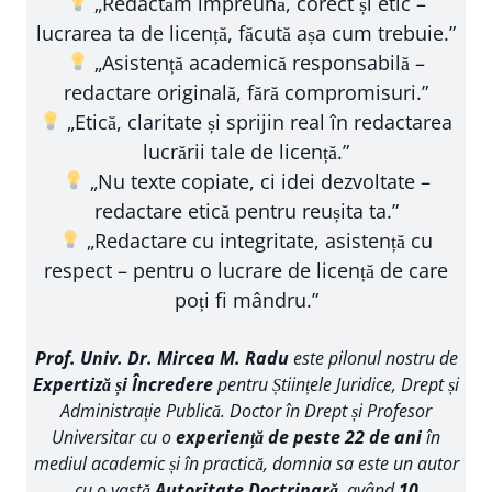
„Redactăm împreună, corect și etic –
lucrarea ta de licență, făcută așa cum trebuie.”
„Asistență academică responsabilă –
redactare originală, fără compromisuri.”
„Etică, claritate și sprijin real în redactarea
lucrării tale de licență.”
„Nu texte copiate, ci idei dezvoltate –
redactare etică pentru reușita ta.”
„Redactare cu integritate, asistență cu
respect – pentru o lucrare de licență de care
poți fi mândru.”
Prof. Univ. Dr. Mircea M. Radu
este pilonul nostru de
Expertiză și Încredere
pentru Științele Juridice, Drept și
Administrație Publică. Doctor în Drept și Profesor
Universitar cu o
experiență de peste 22 de ani
în
mediul academic și în practică, domnia sa este un autor
cu o vastă
Autoritate Doctrinară
, având
10