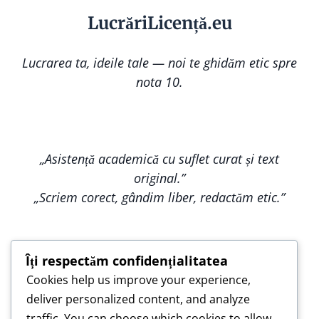
Lucr
ă
riLi
cență
.eu
Lucrarea ta, ideile tale — noi te ghidăm etic spre
nota 10.
„Asistență academică cu suflet curat și text
original.”
„Scriem corect, gândim liber, redactăm etic.”
Îți respectăm confidențialitatea
Cookies help us improve your experience,
„Construim împreună, nu copiem — pentru o
deliver personalized content, and analyze
lucrare care te reprezintă.”
traffic. You can choose which cookies to allow