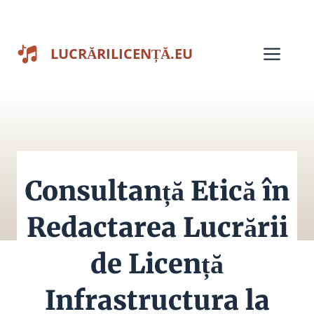
Sari
la
Men
LUCRĂRILICENȚĂ.EU
conținut
Consultanță Etică în
Redactarea Lucrării
de Licență
Infrastructura la