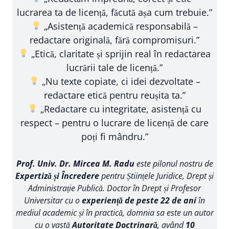
lucrarea ta de licență, făcută așa cum trebuie.”
„Asistență academică responsabilă –
redactare originală, fără compromisuri.”
„Etică, claritate și sprijin real în redactarea
lucrării tale de licență.”
„Nu texte copiate, ci idei dezvoltate –
redactare etică pentru reușita ta.”
„Redactare cu integritate, asistență cu
respect – pentru o lucrare de licență de care
poți fi mândru.”
Prof. Univ. Dr. Mircea M. Radu
este pilonul nostru de
Expertiză și Încredere
pentru Științele Juridice, Drept și
Administrație Publică. Doctor în Drept și Profesor
Universitar cu o
experiență de peste 22 de ani
în
mediul academic și în practică, domnia sa este un autor
cu o vastă
Autoritate Doctrinară
, având
10