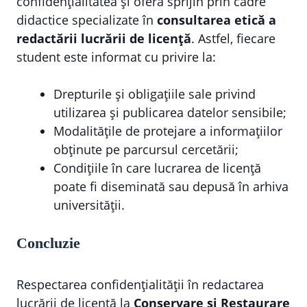
confidențialitatea și oferă sprijin prin cadre
didactice specializate în
consultarea etică a
redactării lucrării de licență
. Astfel, fiecare
student este informat cu privire la:
Drepturile și obligațiile sale privind
utilizarea și publicarea datelor sensibile;
Modalitățile de protejare a informațiilor
obținute pe parcursul cercetării;
Condițiile în care lucrarea de licență
poate fi diseminată sau depusă în arhiva
universității.
Concluzie
Respectarea confidențialității în redactarea
lucrării de licență la
Conservare și Restaurare