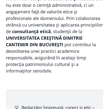
nu este doar o cerință administrativă, ci un
angajament față de valorile etice și
profesionale ale domeniului. Prin colaborarea
strânsă cu universitatea și aplicarea principiilor
de
consultanță etică
, studenții de la
UNIVERSITATEA CREȘTINĂ DIMITRIE
CANTEMIR DIN BUCUREȘTI
pot contribui la
dezvoltarea unei practici academice
responsabile, asigurând în același timp
protecția patrimoniului cultural și a
informațiilor sensibile.
💡 „Redactăm împreună, corect și etic –