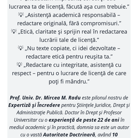
lucrarea ta de licență, făcută așa cum trebuie.”
💡 „Asistență academică responsabilă –
redactare originală, fără compromisuri.”
💡 „Etică, claritate și sprijin real în redactarea
lucrării tale de licență.”
💡 „Nu texte copiate, ci idei dezvoltate –
redactare etică pentru reușita ta.”
💡 „Redactare cu integritate, asistență cu
respect – pentru o lucrare de licență de care
poți fi mândru.”
Prof. Univ. Dr. Mircea M. Radu
este pilonul nostru de
Expertiză și Încredere
pentru Științele Juridice, Drept și
Administrație Publică. Doctor în Drept și Profesor
Universitar cu o
experiență de peste 22 de ani
în
mediul academic și în practică, domnia sa este un autor
cu o vastă
Autoritate Doctrinară
, având
10