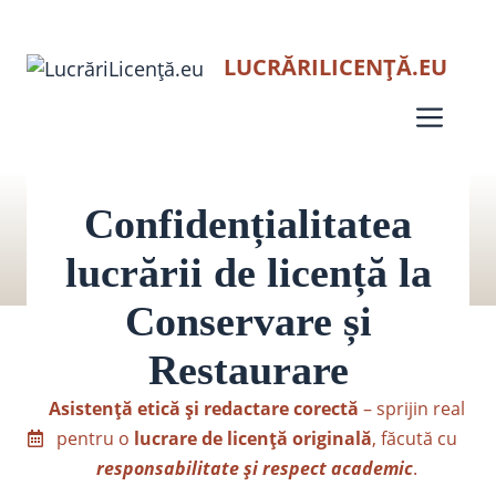
Sari
LUCRĂRILICENȚĂ.EU
la
conținut
Men
Confidențialitatea
lucrării de licență la
Conservare și
Restaurare
Asistență etică și redactare corectă
– sprijin real
pentru o
lucrare de licență originală
, făcută cu
responsabilitate și respect academic
.