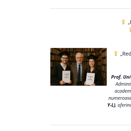
„
„Reda
Prof. Un
Adminis
academic
numeroase s
Y-L)
, oferin