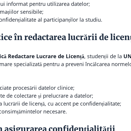
i informat pentru utilizarea datelor;
mațiilor sensibile;
nfidențialitate al participanților la studiu.
ice în redactarea lucrării de licen
ică Redactare Lucrare de Licență
, studenții de la
UN
mare specializată pentru a preveni încălcarea normelor
ciate procesării datelor clinice;
e de colectare și prelucrare a datelor;
 lucrării de licență, cu accent pe confidențialitate;
 consimțămintelor necesare.
în asigurarea confidențialității