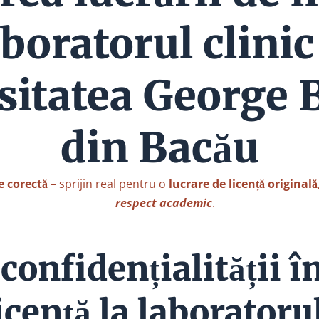
aboratorul clinic
sitatea George 
din Bacău
e corectă
– sprijin real pentru o
lucrare de licență originală
respect academic
.
onfidențialității î
licență la laboratorul