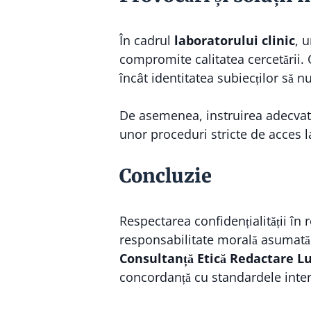
În cadrul
laboratorului clinic
, 
compromite calitatea cercetării. O 
încât identitatea subiecților să nu
De asemenea, instruirea adecvată
unor proceduri stricte de acces l
Concluzie
Respectarea confidențialității în r
responsabilitate morală asumată 
Consultanță Etică Redactare Lu
concordanță cu standardele intern