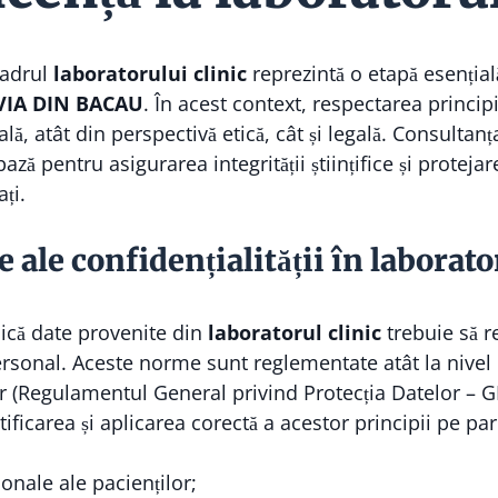
cadrul
laboratorului clinic
reprezintă o etapă esențial
VIA DIN BACAU
. În acest context, respectarea princip
ă, atât din perspectivă etică, cât și legală. Consultanța
ază pentru asigurarea integrității științifice și proteja
ți.
e ale confidențialității în laborato
lică date provenite din
laboratorul clinic
trebuie să r
ersonal. Aceste norme sunt reglementate atât la nivel 
lor (Regulamentul General privind Protecția Datelor – G
ficarea și aplicarea corectă a acestor principii pe parcu
nale ale pacienților;