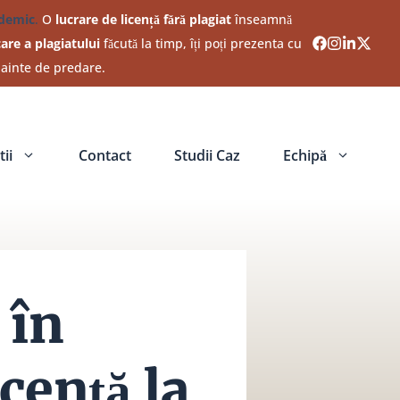
ademic
.
O
lucrare de licență fără plagiat
înseamnă
care a plagiatului
făcută la timp, îți poți prezenta cu
nainte de predare.
ii
Contact
Studii Caz
Echipă
 în
icență la