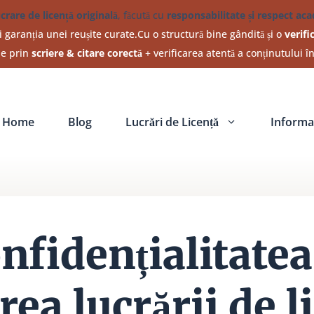
ucrare de licență originală
, făcută cu
responsabilitate și respect ac
 garanția unei reușite curate.Cu o structură bine gândită și o
verifi
ine prin
scriere & citare corectă
+ verificarea atentă a conținutului î
Home
Blog
Lucrări de Licență
Informat
nfidențialitatea
ea lucrării de l