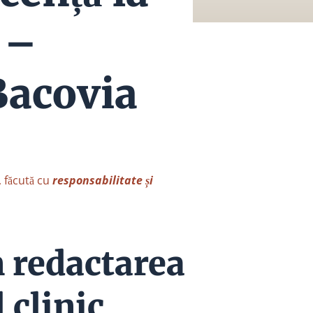
 –
Bacovia
, făcută cu
responsabilitate și
n redactarea
 clinic