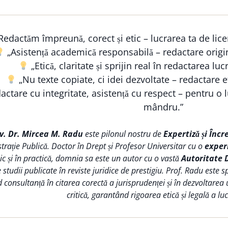
Redactăm împreună, corect și etic – lucrarea ta de lice
„Asistență academică responsabilă – redactare origi
„Etică, claritate și sprijin real în redactarea lucr
„Nu texte copiate, ci idei dezvoltate – redactare et
ctare cu integritate, asistență cu respect – pentru o lu
mândru.”
iv. Dr. Mircea M. Radu
este pilonul nostru de
Expertiză și Încr
trație Publică. Doctor în Drept și Profesor Universitar cu o
exper
 și în practică, domnia sa este un autor cu o vastă
Autoritate 
tudii publicate în reviste juridice de prestigiu. Prof. Radu este s
d consultanță în citarea corectă a jurisprudenței și în dezvoltarea
critică, garantând rigoarea etică și legală a lucr