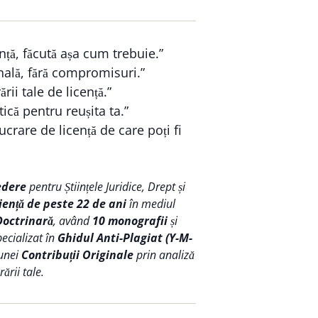
nță, făcută așa cum trebuie.”
nală, fără compromisuri.”
ării tale de licență.”
ică pentru reușita ta.”
crare de licență de care poți fi
edere
pentru Științele Juridice, Drept și
iență de peste 22 de ani
în mediul
Doctrinară
, având
10 monografii
și
pecializat în
Ghidul Anti-Plagiat (Y-M-
 unei
Contribuții Originale
prin analiză
ării tale.