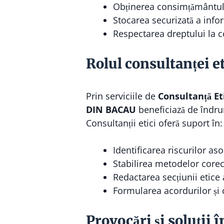
Obținerea consimțământulu
Stocarea securizată a infor
Respectarea dreptului la co
Rolul consultanței et
Prin serviciile de
Consultanță Et
DIN BACAU
beneficiază de îndru
Consultanții etici oferă suport în:
Identificarea riscurilor aso
Stabilirea metodelor corect
Redactarea secțiunii etice a
Formularea acordurilor și
Provocări și soluții 