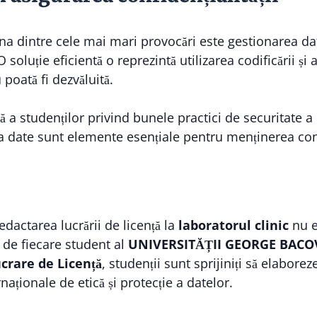
una dintre cele mai mari provocări este gestionarea da
soluție eficientă o reprezintă utilizarea codificării și
 poată fi dezvăluită.
 a studenților privind bunele practici de securitate a
a date sunt elemente esențiale pentru menținerea confi
edactarea lucrării de licență la
laboratorul clinic
nu es
de fiecare student al
UNIVERSITĂȚII GEORGE BACO
crare de Licență
, studenții sunt sprijiniți să elaboreze
aționale de etică și protecție a datelor.