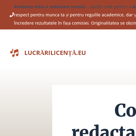
Sari
Asistență etică și redactare corectă
– sprijin real pentru o
l
la
respect pentru munca ta și pentru regulile academice, dar și
conținut
încredere rezultatele în fața comisiei. Originalitatea se obț
LUCRĂRILICENȚĂ.EU
Co
redactar