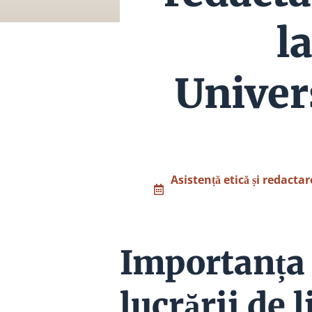
l
Univer
Asistență etică și redactar
Importanța c
lucrării de 