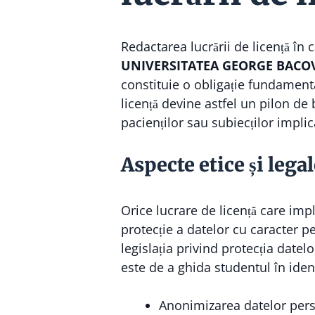
Redactarea lucrării de licență în 
UNIVERSITATEA GEORGE BACO
constituie o obligație fundamental
licență devine astfel un pilon de b
pacienților sau subiecților implica
Aspecte etice și legal
Orice lucrare de licență care imp
protecție a datelor cu caracter p
legislația privind protecția date
este de a ghida studentul în identi
Anonimizarea datelor perso