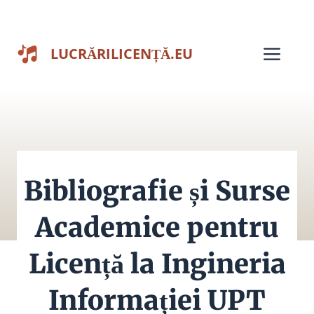
Sari
la
Men
LUCRĂRILICENȚĂ.EU
conținut
Bibliografie și Surse
Academice pentru
Licență la Ingineria
Informației UPT