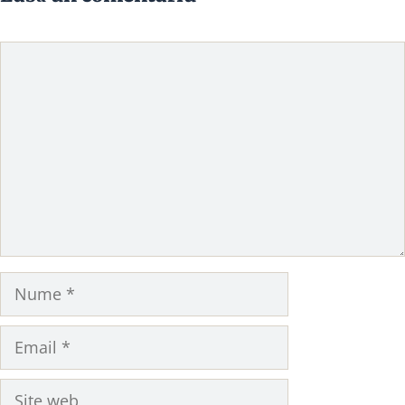
Comentariu
Nume
Email
Site