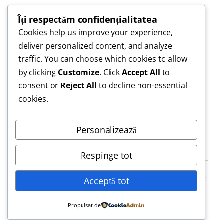
Îți respectăm confidențialitatea
Cookies help us improve your experience,
„Construim împreună, nu copiem — pentru o
deliver personalized content, and analyze
lucrare care te reprezintă.”
traffic. You can choose which cookies to allow
„Asistență de încredere pentru lucrări scrise cu
by clicking
Customize
. Click
Accept All
to
responsabilitate.”
consent or
Reject All
to decline non-essential
cookies.
Personalizează
Respinge tot
Blog
Confidentialitate
Termeni & Conditii
Declarație Etică
Acceptă tot
Solicită Asistență Etică Lucrare de Licență
© 2026 LucrăriLicență.eu
Propulsat de