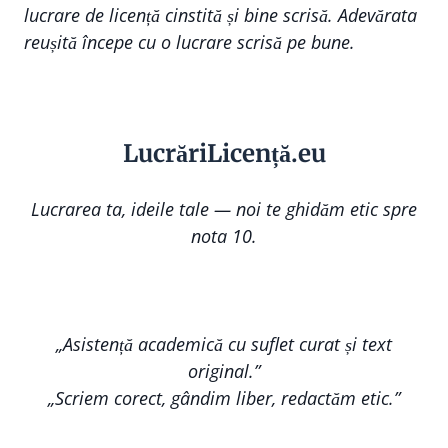
lucrare de licență cinstită și bine scrisă. Adevărata
reușită începe cu o lucrare scrisă pe bune.
Lucr
ă
riLi
cență
.eu
Lucrarea ta, ideile tale — noi te ghidăm etic spre
nota 10.
„Asistență academică cu suflet curat și text
original.”
„Scriem corect, gândim liber, redactăm etic.”