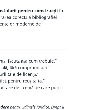
nstalații pentru construcții
în
urarea corectă a bibliografiei
rumentelor moderne de
nță, făcută așa cum trebuie.”
nală, fără compromisuri.”
ării tale de licență.”
ică pentru reușita ta.”
crare de licență de care poți fi
edere
pentru Științele Juridice, Drept și