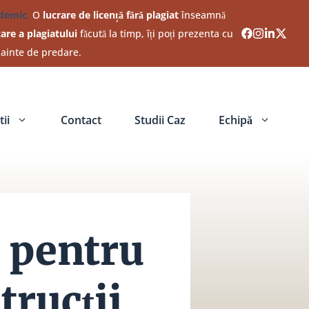
ademic
.
O
lucrare de licență fără plagiat
înseamnă
care a plagiatului
făcută la timp, îți poți prezenta cu
nainte de predare.
ii
Contact
Studii Caz
Echipă
 pentru
trucții