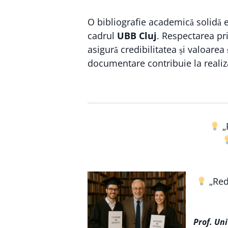
O bibliografie academică solidă es
cadrul
UBB Cluj
. Respectarea pri
asigură credibilitatea și valoarea
documentare contribuie la reali
„
„Reda
Prof. Un