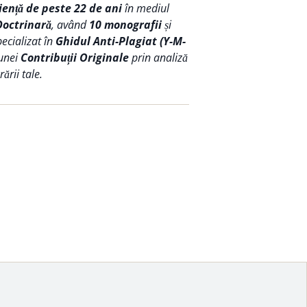
iență de peste 22 de ani
în mediul
Doctrinară
, având
10 monografii
și
pecializat în
Ghidul Anti-Plagiat (Y-M-
 unei
Contribuții Originale
prin analiză
ării tale.