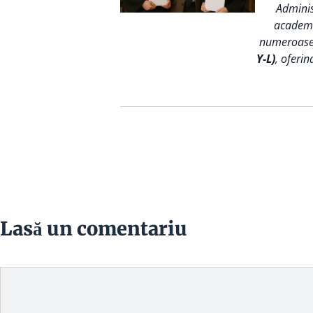
Adminis
academic
numeroase s
Y-L)
, oferin
Lasă un comentariu
Comentariu