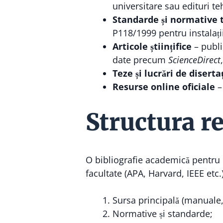
universitare sau edituri te
Standarde și normative 
P118/1999 pentru instalații
Articole științifice
– publi
date precum
ScienceDirect
Teze și lucrări de diserta
Resurse online oficiale
– 
Structura r
O bibliografie academică pentru lu
facultate (APA, Harvard, IEEE etc
Sursa principală (manuale, 
Normative și standarde;