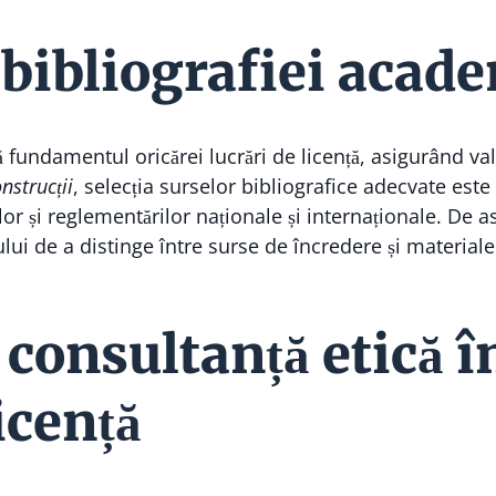
bibliografiei acad
fundamentul oricărei lucrări de licență, asigurând valid
nstrucții
, selecția surselor bibliografice adecvate este
lor și reglementărilor naționale și internaționale. De 
lui de a distinge între surse de încredere și material
 consultanță etică î
licență