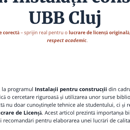
UBB Cluj
e corectă
– sprijin real pentru o
lucrare de licență originală
respect academic
.
ță la programul
Instalații pentru construcții
din cadr
că o cercetare riguroasă și utilizarea unor surse bibli
tă nu doar cunoștințele tehnice ale studentului, ci și r
crare de Licență
. Acest articol prezintă importanța b
i recomandări pentru elaborarea unei lucrări de calita