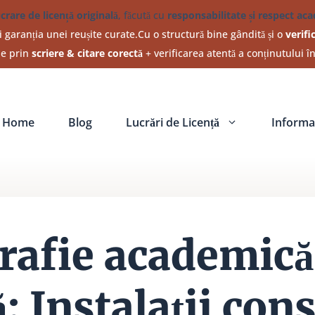
ucrare de licență originală
, făcută cu
responsabilitate și respect ac
 garanția unei reușite curate.Cu o structură bine gândită și o
verifi
ine prin
scriere & citare corectă
+ verificarea atentă a conținutului î
Home
Blog
Lucrări de Licență
Informat
grafie academică
ă: Instalații cons