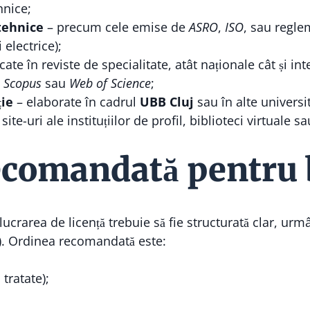
hnice;
tehnice
– precum cele emise de
ASRO
,
ISO
, sau regle
 electrice);
cate în reviste de specialitate, atât naționale cât și in
,
Scopus
sau
Web of Science
;
ție
– elaborate în cadrul
UBB Cluj
sau în alte universit
site-uri ale instituțiilor de profil, biblioteci virtuale
ecomandată pentru 
crarea de licență trebuie să fie structurată clar, urmâ
.). Ordinea recomandată este:
tratate);