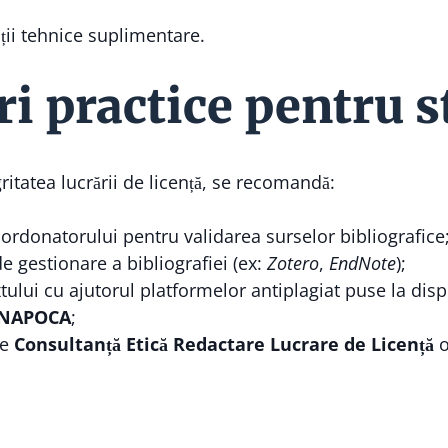
ții tehnice suplimentare.
 practice pentru s
gritatea lucrării de licență, se recomandă:
ordonatorului pentru validarea surselor bibliografice
de gestionare a bibliografiei (ex:
Zotero
,
EndNote
);
extului cu ajutorul platformelor antiplagiat puse la dis
-NAPOCA
;
de
Consultanță Etică Redactare Lucrare de Licență
o