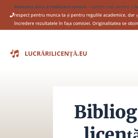
Sari
Asistență etică și redactare corectă
– sprijin real pentru o
l
la
respect pentru munca ta și pentru regulile academice, dar și
conținut
încredere rezultatele în fața comisiei. Originalitatea se obț
LUCRĂRILICENȚĂ.EU
Biblio
licenț