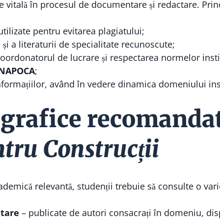
 vitală în procesul de documentare și redactare. Princ
utilizate pentru evitarea plagiatului;
și a literaturii de specialitate recunoscute;
oordonatorul de lucrare și respectarea normelor insti
-NAPOCA
;
nformațiilor, având în vedere dinamica domeniului insta
ografice recomanda
ntru Construcții
ademică relevantă, studenții trebuie să consulte o vari
itare
– publicate de autori consacrați în domeniu, disp