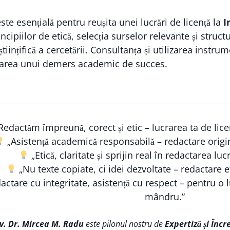
te esențială pentru reușita unei lucrări de licență la
I
ncipiilor de etică, selecția surselor relevante și struct
 științifică a cercetării. Consultanța și utilizarea inst
zarea unui demers academic de succes.
Redactăm împreună, corect și etic – lucrarea ta de lice
„Asistență academică responsabilă – redactare origi
„Etică, claritate și sprijin real în redactarea lucr
„Nu texte copiate, ci idei dezvoltate – redactare et
ctare cu integritate, asistență cu respect – pentru o lu
mândru.”
iv. Dr. Mircea M. Radu
este pilonul nostru de
Expertiză și Încr